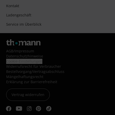
Kontakt
Ladengeschäft
Service im Überblick
AGB
/
Impressum
Datenschutzhinweise
Cookie-Einstellungen
Widerrufsrecht für Verbraucher
Bestellvorgang/Vertragsabschluss
Mängelhaftungsrecht
Erklärung zur Barrierefreiheit
Vertrag widerrufen