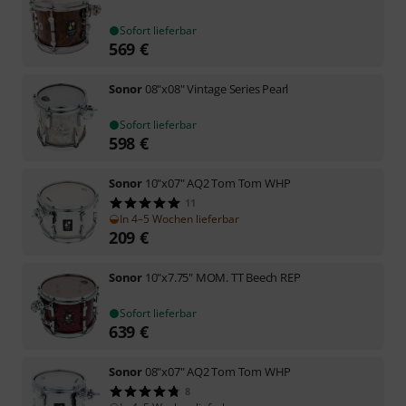
Sofort lieferbar
569
€
Sonor
08"x08" Vintage Series Pearl
Sofort lieferbar
598
€
Sonor
10"x07" AQ2 Tom Tom WHP
11
In 4–5 Wochen lieferbar
209
€
Sonor
10"x7.75" MOM. TT Beech REP
Sofort lieferbar
639
€
Sonor
08"x07" AQ2 Tom Tom WHP
8