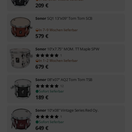
209
€
Sonor
SQ1 13"x09" Tom Tom SCB
In 7–9 Wochen lieferbar
579
€
Sonor
10"x7.75" MOM. TT Maple SPW
1
In 1–2 Wochen lieferbar
679
€
Sonor
08"x07" AQ2 Tom Tom TSB
12
Sofort lieferbar
189
€
Sonor
10"x08" Vintage Series Red Oy.
1
Sofort lieferbar
649
€