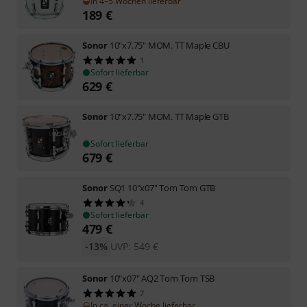
In 4–5 Wochen lieferbar
189
€
Sonor
10"x7.75" MOM. TT Maple CBU
1
Sofort lieferbar
629
€
Sonor
10"x7.75" MOM. TT Maple GTB
Sofort lieferbar
679
€
Sonor
SQ1 10"x07" Tom Tom GTB
4
Sofort lieferbar
479
€
-13%
UVP:
549
€
Sonor
10"x07" AQ2 Tom Tom TSB
7
In ca. einer Woche lieferbar