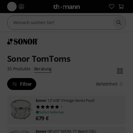
Suche 
Sonor TomToms
Beratung
35
Produkte
·
Filter
Beliebtheit
Sonor
12"x08" Vintage Series Pearl
1
Sofort lieferbar
679
€
Sonor
08"x07" MOM. TT Beech CBU