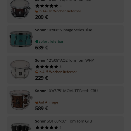
3
In 14–18 Wochen lieferbar
209
€
Sonor
10"x08" Vintage Series Blue
Sofort lieferbar
639
€
Sonor
12"x08" AQ2 Tom Tom WHP
5
In 4–5 Wochen lieferbar
229
€
Sonor
10"x7.75" MOM. TT Beech CBU
Auf Anfrage
589
€
Sonor
SQ1 08"x07" Tom Tom GTB
1