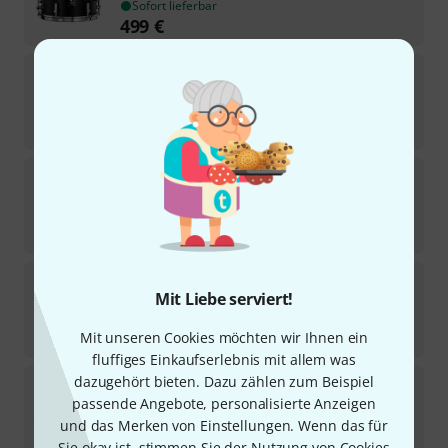
Sofort lieferbar
499
€
Sonor
12"x08" AQ2 Tom Tom TQZ
3
Sofort lieferbar
229
€
Sonor
12"x08" AQ2 Tom Tom BRF
1
Mittelfristig lieferbar (ca. 1–2 Wochen)
229
€
Sonor
SQ1 12"x08" Tom Tom GT Black
Mit Liebe serviert!
Sofort lieferbar
529
€
Mit unseren Cookies möchten wir Ihnen ein
fluffiges Einkaufserlebnis mit allem was
dazugehört bieten. Dazu zählen zum Beispiel
Sonor
10"x07" AQ2 Tom Tom TQZ
passende Angebote, personalisierte Anzeigen
1
Auf Anfrage
und das Merken von Einstellungen. Wenn das für
209
€
Sie okay ist, stimmen Sie der Nutzung von Cookies