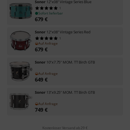
Sonor
12"x08" Vintage Series Blue
1
Sofort lieferbar
679
€
Sonor
12"x08" Vintage Series Red
1
Auf Anfrage
679
€
Sonor
10"x7.75" MOM. TT Birch GTB
Auf Anfrage
649
€
Sonor
13"x9.25" MOM. TT Birch GTB
Auf Anfrage
749
€
Kostenloser Versand ab 29 €