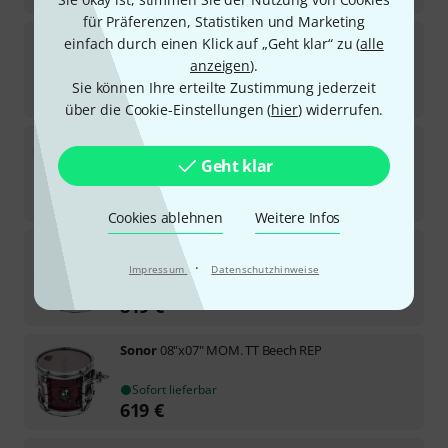
für Präferenzen, Statistiken und Marketing
Sonor
10"x08" Vintage Series Black
einfach durch einen Klick auf „Geht klar“ zu (
alle
1
anzeigen
).
Sofort lieferbar
Sie können Ihre erteilte Zustimmung jederzeit
619
€
über die Cookie-Einstellungen (
hier
) widerrufen.
Sonor
12"x08" Vintage Series Black
Geht klar
In 7–9 Wochen lieferbar
679
€
Cookies ablehnen
Weitere Infos
Sonor
13"x9.25" MOM. TT Maple REP
·
Impressum
Datenschutzhinweise
Sofort lieferbar
819
€
Sonor
08"x07" MOM. TT Beech REP
Sofort lieferbar
619
€