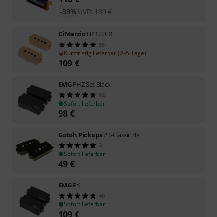
-39%
UVP:
189
€
DiMarzio
DP122CR
55
Kurzfristig lieferbar (2–5 Tage)
109
€
EMG
PHZ Set Black
62
Sofort lieferbar
98
€
Gotoh Pickups
PB-Classic BK
2
Sofort lieferbar
49
€
EMG
PX
40
Sofort lieferbar
109
€