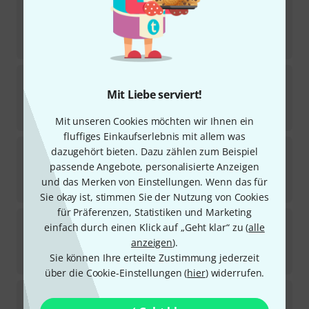
Seymour Duncan
SCPB-2 Hot Single Coil BK
4
Sofort lieferbar
99
€
EMG
35P4 Bass Pickup
5
Mit Liebe serviert!
In 6–8 Wochen lieferbar
99
€
Mit unseren Cookies möchten wir Ihnen ein
fluffiges Einkaufserlebnis mit allem was
DiMarzio
DP 296GB Relentless Middle BK
dazugehört bieten. Dazu zählen zum Beispiel
11
passende Angebote, personalisierte Anzeigen
In 5–7 Wochen lieferbar
und das Merken von Einstellungen. Wenn das für
149
€
Sie okay ist, stimmen Sie der Nutzung von Cookies
für Präferenzen, Statistiken und Marketing
DiMarzio
DP126 Creme
einfach durch einen Klick auf „Geht klar“ zu (
alle
32
anzeigen
).
In 5–7 Wochen lieferbar
Sie können Ihre erteilte Zustimmung jederzeit
189
€
über die Cookie-Einstellungen (
hier
) widerrufen.
Seymour Duncan
Antiquity P-Bass Split Coil