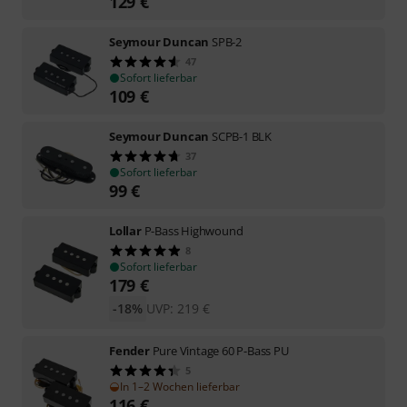
129
€
Seymour Duncan
SPB-2
47
Sofort lieferbar
109
€
Seymour Duncan
SCPB-1 BLK
37
Sofort lieferbar
99
€
Lollar
P-Bass Highwound
8
Sofort lieferbar
179
€
-18%
UVP:
219
€
Fender
Pure Vintage 60 P-Bass PU
5
In 1–2 Wochen lieferbar
116
€