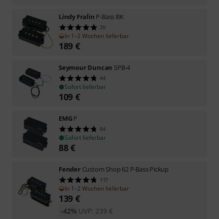
Lindy Fralin
P-Bass BK
20
In 1–2 Wochen lieferbar
189
€
Seymour Duncan
SPB-4
44
Sofort lieferbar
109
€
EMG
P
84
Sofort lieferbar
88
€
Fender
Custom Shop 62 P-Bass Pickup
117
In 1–2 Wochen lieferbar
139
€
-42%
UVP:
239
€