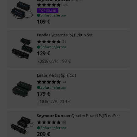
386
TOP-SELLER
Sofort lieferbar
109
€
Fender
Yosemite P/J Pickup Set
31
Sofort lieferbar
129
€
-35%
UVP:
199
€
Lollar
P-Bass Split Coil
24
Sofort lieferbar
179
€
-18%
UVP:
219
€
Seymour Duncan
Quarter Pound P/J Bass Set
80
Sofort lieferbar
209
€