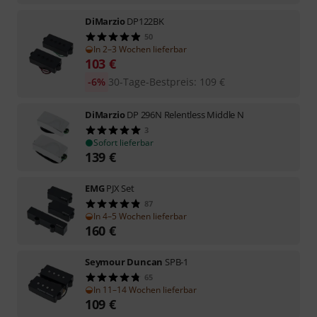
DiMarzio
DP122BK
50
In 2–3 Wochen lieferbar
103
€
-6%
30-Tage-Bestpreis
:
109
€
DiMarzio
DP 296N Relentless Middle N
3
Sofort lieferbar
139
€
EMG
PJX Set
87
In 4–5 Wochen lieferbar
160
€
Seymour Duncan
SPB-1
65
In 11–14 Wochen lieferbar
109
€