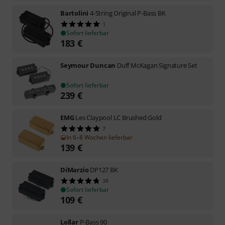
Bartolini
4-String Original P-Bass BK
1
Sofort lieferbar
183
€
Seymour Duncan
Duff McKagan Signature Set
Sofort lieferbar
239
€
EMG
Les Claypool LC Brushed Gold
7
In 6–8 Wochen lieferbar
139
€
DiMarzio
DP127 BK
38
Sofort lieferbar
109
€
Lollar
P-Bass 90