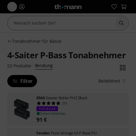
Suche 
Tonabnehmer für Bässe
4-Saiter P-Bass Tonabnehmer
Beratung
53
Produkte
·
Filter
Beliebtheit
EMG
Geezer Butler PHZ Black
251
TOP-SELLER
Sofort lieferbar
91
€
Fender
Pure Vintage 63 P-Bass PU