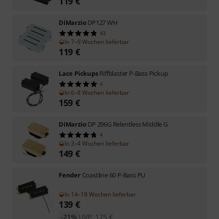
119
€
DiMarzio
DP127 WH
43
In 7–9 Wochen lieferbar
119
€
Lace Pickups
Riffblaster P-Bass Pickup
4
In 6–8 Wochen lieferbar
159
€
DiMarzio
DP 296G Relentless Middle G
4
In 3–4 Wochen lieferbar
149
€
Fender
Coastline 60 P-Bass PU
In 14–18 Wochen lieferbar
139
€
-21%
UVP:
175
€