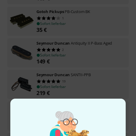
Gotoh Pickups
PB-Custom BK
1
Sofort lieferbar
35
€
Seymour Duncan
Antiquity II P-Bass Aged
2
Sofort lieferbar
149
€
Seymour Duncan
SANTII-PPB
19
Sofort lieferbar
219
€
EMG
HB Steinberger
23
Sofort lieferbar
95
€