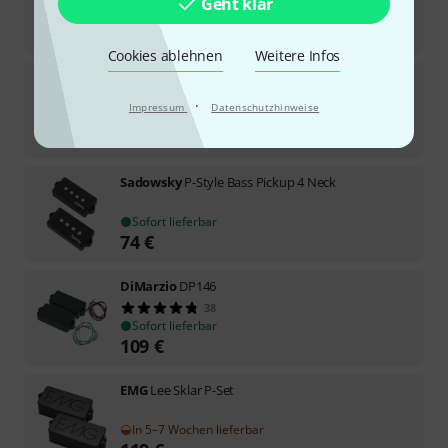
Geht klar
Sofort lieferbar
219
€
Cookies ablehnen
Weitere Infos
EMG
PA
4
·
Impressum
Datenschutzhinweise
In 14–18 Wochen lieferbar
99
€
Sadowsky
P-Style Bass Pickup 4 Neck
Sofort lieferbar
74
€
DiMarzio
DP146
38
Sofort lieferbar
109
€
EMG
Lee Sklar P-Set
In 5–7 Wochen lieferbar