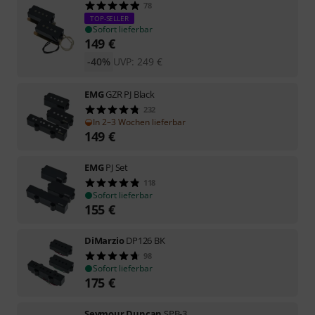
78
TOP-SELLER
Sofort lieferbar
149
€
-40%
UVP:
249
€
EMG
GZR PJ Black
232
In 2–3 Wochen lieferbar
149
€
EMG
PJ Set
118
Sofort lieferbar
155
€
DiMarzio
DP126 BK
98
Sofort lieferbar
175
€
Seymour Duncan
SPB-3