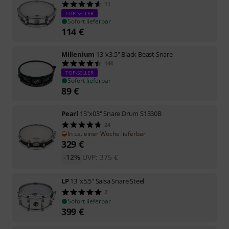
11
TOP-SELLER
Sofort lieferbar
114
€
Millenium
13"x3,5" Black Beast Snare
144
TOP-SELLER
Sofort lieferbar
89
€
Pearl
13"x03" Snare Drum S1330B
24
In ca. einer Woche lieferbar
329
€
-12%
UVP:
375
€
LP
13"x5,5" Salsa Snare Steel
2
Sofort lieferbar
399
€