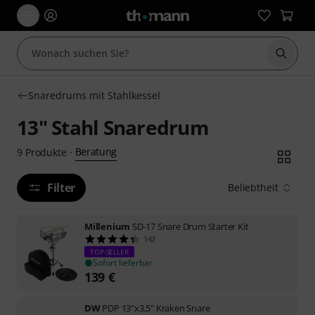
Suche 
Snaredrums mit Stahlkessel
13" Stahl Snaredrum
Beratung
9
Produkte
·
Filter
Beliebtheit
Millenium
SD-17 Snare Drum Starter Kit
142
TOP-SELLER
Sofort lieferbar
139
€
DW
PDP 13"x3,5" Kraken Snare