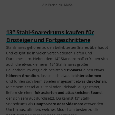
Alle Preise inkl. MwSt.
13“ Stahl-Snaredrums kaufen für
Einsteiger und Fortgeschrittene
Stahlsnares gehören zu den beliebtesten Snares überhaupt
und es gibt sie in vielen verschiedenen Tiefen und
Durchmessern. Neben dem 14“-Standardmaß erfreuen sich
auch die etwas kleineren 13“-Stahlsnares großer
Beliebtheit. Im Vergleich besitzen
13“-Snares
einen etwas
höheren Grundton
, lassen sich etwas
leichter stimmen
und fühlen sich beim Spielen insgesamt etwas
direkter
an.
Mit einem Kessel aus Stahl oder Edelstahl ausgestattet,
liefern sie einen
fokussierten und attackreichen Sound
,
der sich sehr gut durchsetzt. Du kannst 13“ Stahl-
Snaredrums als
Haupt-Snare oder Sidesnare
verwenden.
Um herauszufinden, welches Modell am besten zu dir