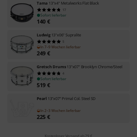
Tama
13"x4" Metalworks Flat Black
17
Sofort lieferbar
140
€
Ludwig
13"x06" Supralite
5
In 7–9 Wochen lieferbar
249
€
Gretsch Drums
13"x07" Brooklyn Chrome/Steel
4
Sofort lieferbar
519
€
Pearl
13"x07" Primal Col. Steel SD
In 2–3 Wochen lieferbar
225
€
Kostenloser Versand ab 29 €