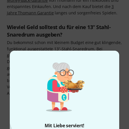
Money-Back-Garantie
von Thomann für ein risikoloses und
entspanntes Einkaufen. Und nach dem Kauf bietet die
3
Jahre Thomann Garantie
langes und sorgenfreies Spielen.
Wieviel Geld solltest du für eine 13“ Stahl-
Snaredrum ausgeben?
Du bekommst schon mit kleinem Budget eine gut klingende,
funktional ausgestattete 13“-Stahl-Snaredrum. Bei
günstigen Modellen sind meistens etwas einfachere
Drumfelle und Snareteppiche dabei, die du aber später
gegen 13“-Snarefelle oder 13“-Snareteppiche deiner Wahl
austauschen kannst. Snares der Mittel- und Oberklasse
besitzen hingegen „aus dem Karton“ hochwertige
Verschleißteile, Kessel und Hardware-Komponenten wie
Abhebungen, Spannreifen und Böckchen.
Mit Liebe serviert!