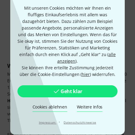
Mit unseren Cookies möchten wir Ihnen ein
fluffiges Einkaufserlebnis mit allem was
dazugehört bieten. Dazu zählen zum Beispiel
passende Angebote, personalisierte Anzeigen
und das Merken von Einstellungen. Wenn das für
Pearl 13"x03" Snare Drum S1330B (Art.Nr. 157324)
Sie okay ist, stimmen Sie der Nutzung von Cookies
für Präferenzen, Statistiken und Marketing
einfach durch einen Klick auf „Geht klar“ zu (
alle
anzeigen
).
Welches ist die beste 13“ Stahl-Snaredrum?
Sie können Ihre erteilte Zustimmung jederzeit
Mit der
Millenium 13"x3,5" Black Beast
Snare für unter 100
über die Cookie-Einstellungen (
hier
) widerrufen.
Euro erhältst du eine knackig klingende, schick aussehende
13“-Steelsnare für viele Musikstile. Natürlich sind flache
Geht klar
Snaredrums besonders gut für moderne Musikstile wie
HipHop, NuJazz, NeoSoul
und
Drum 'n' Bass
geeignet, weil
Cookies ablehnen
Weitere Infos
sie eine schnelle Ansprache mit knalligem Sound
verbinden. Beides liefert auch ein echter Bestseller im
Thomann Shop, die
Pearl 13"x03" Snare Drum S1330B
.
·
Impressum
Datenschutzhinweise
Etwas vielseitiger ist die
Gretsch Drums 13"x07" Brooklyn