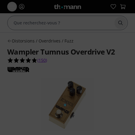
Démarr
Distorsions / Overdrives / Fuzz
Wampler Tumnus Overdrive V2
4.8 étoiles sur 5 d'après 150 évaluations clients
(
150
)