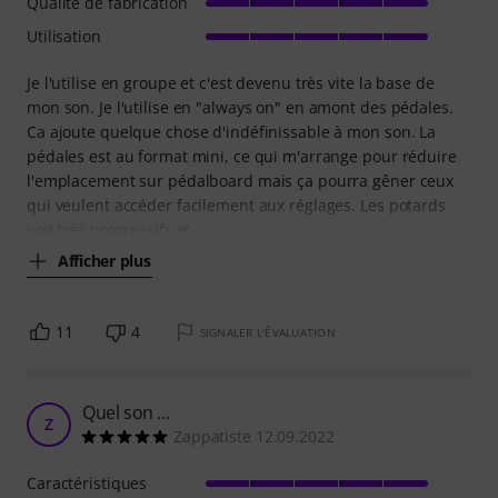
Qualité de fabrication
Utilisation
Je l'utilise en groupe et c'est devenu très vite la base de
mon son. Je l'utilise en "always on" en amont des pédales.
Ca ajoute quelque chose d'indéfinissable à mon son. La
pédales est au format mini, ce qui m'arrange pour réduire
l'emplacement sur pédalboard mais ça pourra gêner ceux
qui veulent accéder facilement aux réglages. Les potards
soit très progressifs et
Afficher plus
11
4
SIGNALER L'ÉVALUATION
Quel son ...
Z
Zappatiste 12.09.2022
Caractéristiques