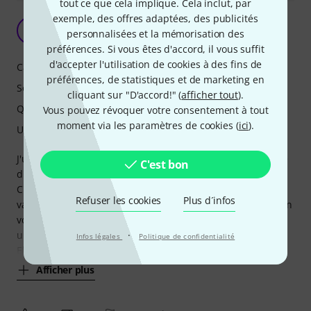
tout ce que cela implique. Cela inclut, par
exemple, des offres adaptées, des publicités
Excellente Pédale Type Klon
T
personnalisées et la mémorisation des
Thomas1976 18.12.2024
préférences. Si vous êtes d'accord, il vous suffit
d'accepter l'utilisation de cookies à des fins de
Caractéristiques
préférences, de statistiques et de marketing en
Son
cliquant sur "D'accord!" (
afficher tout
).
Qualité de fabrication
Vous pouvez révoquer votre consentement à tout
moment via les paramètres de cookies (
ici
).
Utilisation
J'utilise cette pédale avec un ampli marshall DSL5C (équipé
C'est bon
d'un HP greenback ).
C'est le genre de pédale qui est tout le temps allumée , je
Refuser les cookies
Plus d´infos
vais l'utiliser soit avec un peu de gain (pour une strat ) et un
volume a midi ou alors très peu de gain et un volume avec
·
une Lespaul qui a un niveau de sortie plus élevé.
Infos légales
Politique de confidentialité
Elle apporte une couleur qui est difficile à
Afficher plus