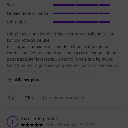
Son
Qualité de fabrication
Utilisation
Utilisée avec une Fender Telecaster et une Gibson SG std
sur un Hot Rod Deluxe.
C'est apparemment un clone de la Klon : vu que je ne
connais pas (et ne connaitrais jamais) cette légende, je ne
peux pas juger là-dessus. Et quand je vois que l'EHX Soul
Food (que je n'ai gardée que quelques jours) est sensée en
être un autre, je me dis que ça ne veut rien dire.
Afficher plus
8
2
SIGNALER L'ÉVALUATION
Excellente pédale
J
JérômePerronnet 15.06.2021