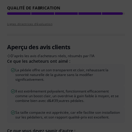
QUALITÉ DE FABRICATION
Lignes directrices d'évaluation
Aperçu des avis clients
D'après les avis d'acheteurs réels, résumés par l'IA
Ce que les acheteurs ont aimé :
La pédale offre un son transparent et clair, rehaussant la
sonorité naturelle de la guitare sans la modifier
significativement.
Il est extrêmement polyvalent, fonctionnant efficacement
comme un boost clair, un overdrive à gain faible à moyen, et se
combine bien avec d&#39;autres pédales.
Sa taille compacte est appréciée, car elle facilite son installation
sur les pédaliers, et son rapport qualité-prix est excellent.
Ce que vous devez savoir d'autre :