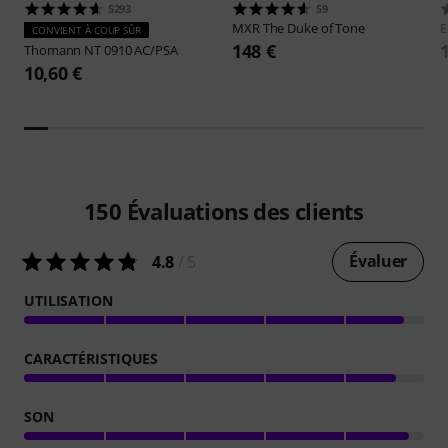
5293
59
MXR
The Duke of Tone
E
CONVIENT À COUP SÛR
148 €
Thomann
NT 0910 AC/PSA
10,60 €
150
Évaluations des clients
Évaluer
4.8
/ 5
UTILISATION
CARACTÉRISTIQUES
SON