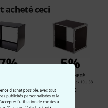
t acheté ceci
7%
5%
T ACHETÉ
ONT ACHETÉ
ium Steel Box 8
Thon Studio Rack 10U 38
58 €
63 €
ience d'achat possible, avec tout
des publicités personnalisées et la
accepter l'utilisation de cookies à
sur "D'accord!" (
afficher tout
).