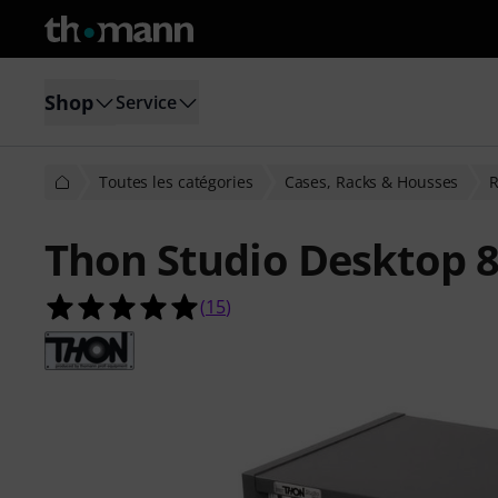
Shop
Service
Toutes les catégories
Cases, Racks & Housses
R
Thon Studio Desktop 
4.9 étoiles sur 5 d'après 15 évaluati
(
15
)