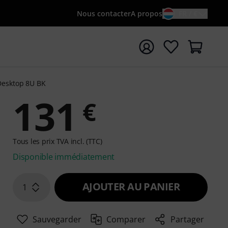
Nous contacter
A propos
FR / €
rrer la recherche avec le terme de recherche {searchTerm
Desktop 8U BK
131
€
Tous les prix TVA incl. (TTC)
Disponible immédiatement
AJOUTER AU PANIER
1
Sauvegarder
Comparer
Partager