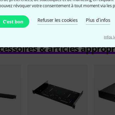
Comparer
pouvez révoquer votre consentement à tout moment via les p
Refuser les cookies
Plus d´infos
C'est bon
Infos 
cessoires & articles appropr