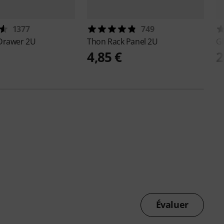
1377
749
Drawer 2U
Thon
Rack Panel 2U
G
4,85 €
2
Évaluer