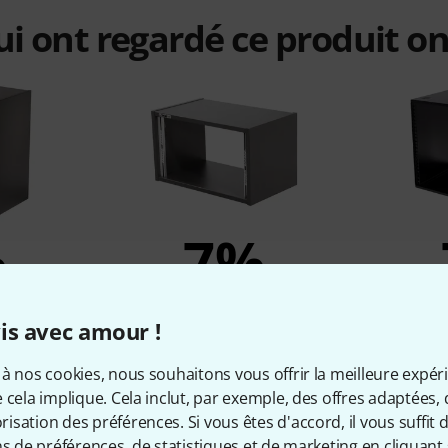
qui ont regardé ce produit on
%
7%
ETÉ
ONT ACHETÉ
ON
is avec amour !
0U 50 black
Thon Studio Desktop 6U BK
Millen
122 €
à nos cookies, nous souhaitons vous offrir la meilleure expér
 cela implique. Cela inclut, par exemple, des offres adaptées, 
sation des préférences. Si vous êtes d'accord, il vous suffit d'
ns de préférences, de statistiques et de marketing en cliquant 