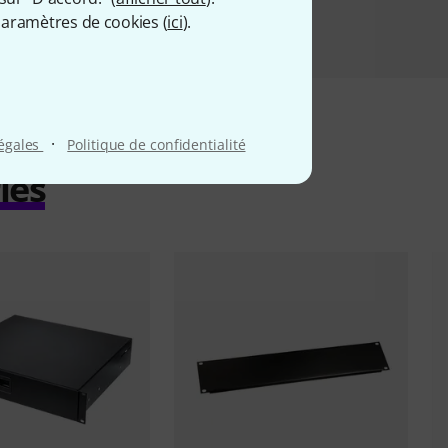
aramètres de cookies (
ici
).
·
légales
Politique de confidentialité
iés