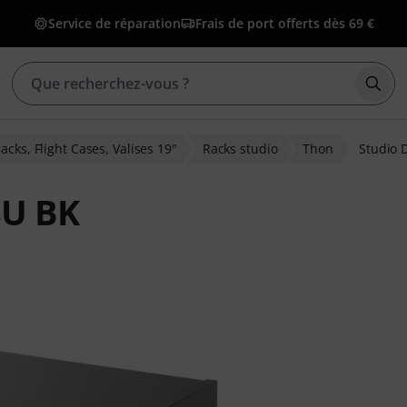
Service de réparation
Frais de port offerts dès 69 €
Déma
acks, Flight Cases, Valises 19"
Racks studio
Thon
Studio 
8U BK
ons clients