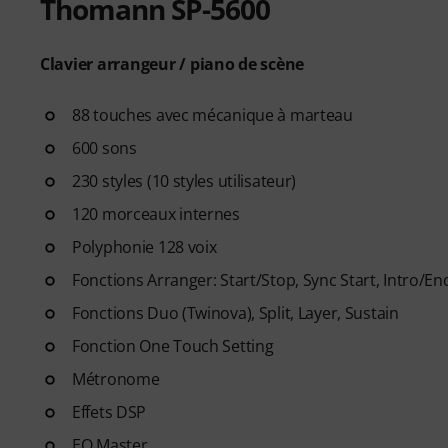
Thomann SP-5600
- un parcours d'apprentissag
le bon ordre.
- des cours dispensés par d
Clavier arrangeur / piano de scène
Rudess, Jesús Molina, Lisa Witt 
- un outil de suivi de pratiqu
88 touches avec mécanique à marteau
habitudes, à rester régulier et
600 sons
- une communauté de souti
230 styles (10 styles utilisateur)
- un accès illimité
aux cours de
Une fois votre commande expé
120 morceaux internes
d'activation par e-mail. L'ab
Polyphonie 128 voix
expiration.
Fonctions Arranger: Start/Stop, Sync Start, Intro/Ending
Fonctions Duo (Twinova), Split, Layer, Sustain
Fonction One Touch Setting
Métronome
Effets DSP
EQ Master