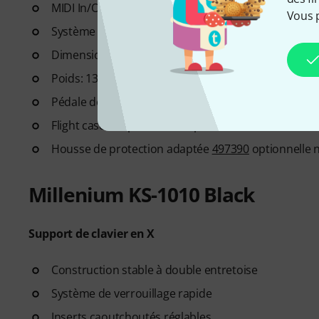
MIDI In/Out USB
Vous 
Système de haut-parleurs: 2x 10 Watt
Dimensions (L x P x H): 1365 x 366 x 137 mm
Poids: 13,8 kg
Pédale de sustain, pupitre et bloc d'alimentation inc
Flight case adapté
226093
optionnel non fourni
Housse de protection adaptée
497390
optionnelle 
Millenium KS-1010 Black
Support de clavier en X
Construction stable à double entretoise
Système de verrouillage rapide
Inserts caoutchoutés réglables