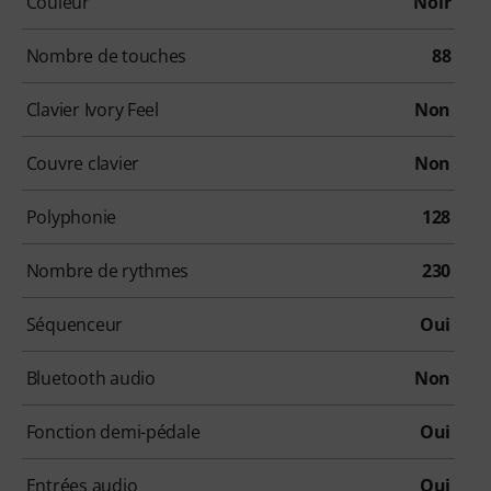
Couleur
Noir
Nombre de touches
88
Clavier Ivory Feel
Non
Couvre clavier
Non
Polyphonie
128
Nombre de rythmes
230
Séquenceur
Oui
Bluetooth audio
Non
Fonction demi-pédale
Oui
Entrées audio
Oui