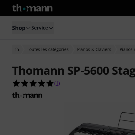
Shop
Service
Toutes les catégories
Pianos & Claviers
Pianos
Thomann SP-5600 Stag
5.0 étoiles sur 5 d'après 1 évaluatio
(
1
)