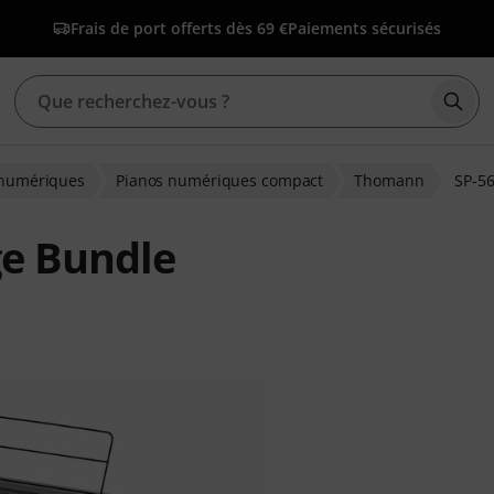
Frais de port offerts dès 69 €
Paiements sécurisés
Déma
 numériques
Pianos numériques compact
Thomann
SP-5
e Bundle
ns clients