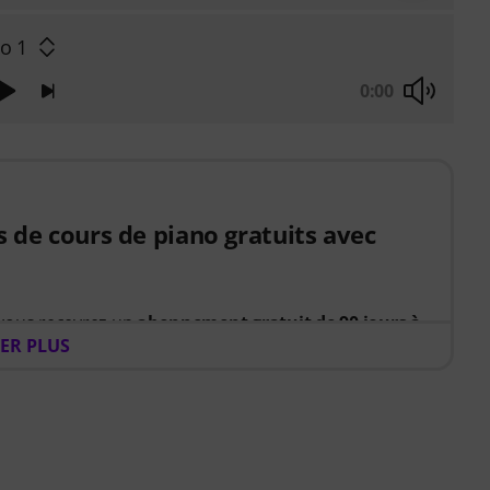
o 1
0:00
s de cours de piano gratuits avec
 vous recevrez un
abonnement gratuit de 90 jours à
ER PLUS
ez votre apprentissage du piano grâce à un parcours
ent les exercices à réaliser. Vous passerez ainsi
er par où commencer et plus de temps à jouer.
z à vous améliorer, Pianote sur Musora vous aide à
 rester motivé et à progresser régulièrement avec
au. Votre accès gratuit comprend :