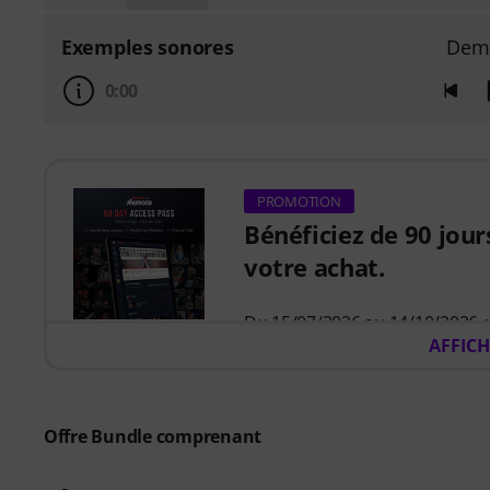
Exemples sonores
Dem
0:00
PROMOTION
Bénéficiez de 90 jour
votre achat.
Du 15/07/2026 au 14/10/2026,
AFFICH
Pianote sur Musora
. Optimis
guidé qui vous indique précisém
moins de temps à vous demand
Que vous débutiez ou cherchie
Offre Bundle comprenant
développer vos compétences, à
des cours adaptés à votre nive