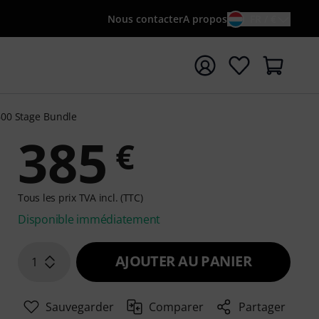
Nous contacter
A propos
FR / €
rrer la recherche avec le terme de recherche {searchTerm
600 Stage Bundle
385
€
Tous les prix TVA incl. (TTC)
Disponible immédiatement
AJOUTER AU PANIER
1
Sauvegarder
Comparer
Partager