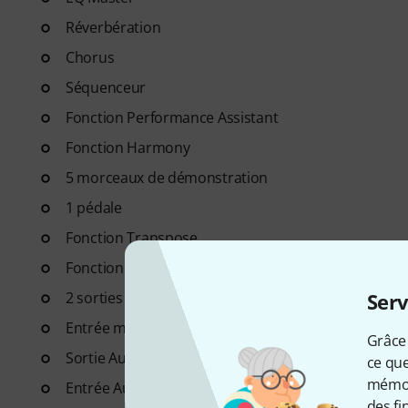
Réverbération
Chorus
Séquenceur
Fonction Performance Assistant
Fonction Harmony
5 morceaux de démonstration
1 pédale
Fonction Transpose
Fonction Transpose
2 sorties casques standard
Serv
Entrée microphone
Grâce 
Sortie Aux stéréo
ce que
mémori
Entrée Aux stéréo
des fi