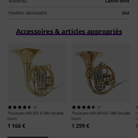
Matériau
Laiton doré
Pavillon dévissable
Oui
Accessoires & articles appropriés
32
27
Thomann
HR-301 F-/Bb Double
Thomann
HR-301G F-/Bb Double
H
Horn
Horn
H
1 166 €
1 299 €