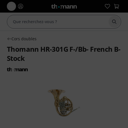
Démarr
Cors doubles
Thomann HR-301G F-/Bb- French B-
Stock