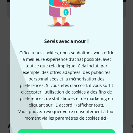
Hörner
Servis avec amour !
Comparez les alternatives
Grâce à nos cookies, nous souhaitons vous offrir
la meilleure expérience d'achat possible, avec
tout ce que cela implique. Cela inclut, par
exemple, des offres adaptées, des publicités
personnalisées et la mémorisation des
préférences. Si vous êtes d'accord, il vous suffit
d'accepter l'utilisation de cookies à des fins de
préférences, de statistiques et de marketing en
cliquant sur "D'accord!" (
afficher tout
).
Vous pouvez révoquer votre consentement à tout
moment via les paramètres de cookies (
ici
).
27
32
Thomann
HR-301G F-/Bb Double
Thomann
HR-301 F-/Bb Double