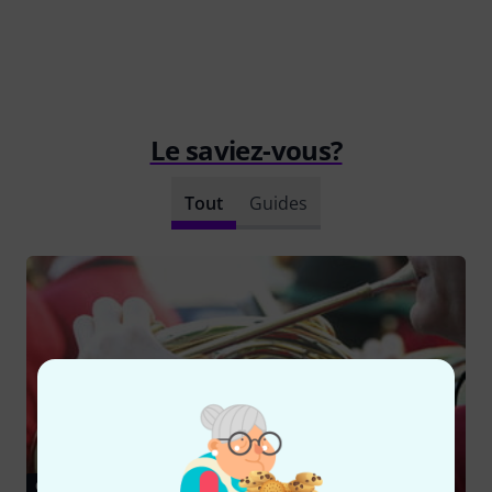
Le saviez-vous?
Tout
Guides
GUIDES