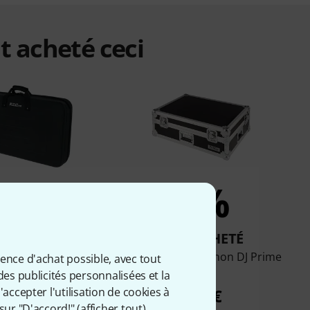
t acheté ceci
3%
2%
T ACHETÉ
ONT ACHETÉ
HSC Hard Shell Case
Flyht Pro Case Denon DJ Prime
ience d'achat possible, avec tout
"XL"
4
des publicités personnalisées et la
accepter l'utilisation de cookies à
66 €
175 €
sur "D'accord!" (
afficher tout
).