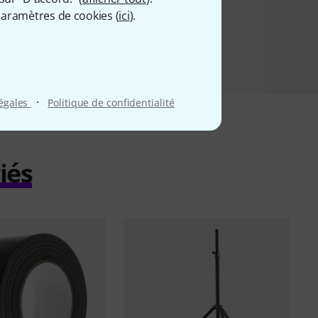
aramètres de cookies (
ici
).
·
légales
Politique de confidentialité
iés