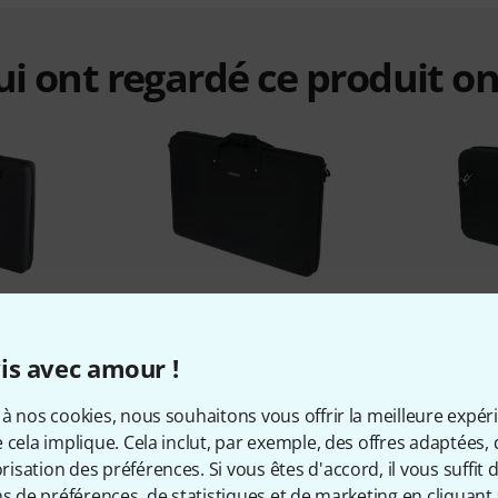
qui ont regardé ce produit on
%
8%
is avec amour !
ETÉ
ONT ACHETÉ
ON
n DJ Prime
Magma CTRL CASE PRIME 4
Flyht Pro 
à nos cookies, nous souhaitons vous offrir la meilleure expér
 cela implique. Cela inclut, par exemple, des offres adaptées, 
95 €
sation des préférences. Si vous êtes d'accord, il vous suffit d'
ns de préférences, de statistiques et de marketing en cliquant 