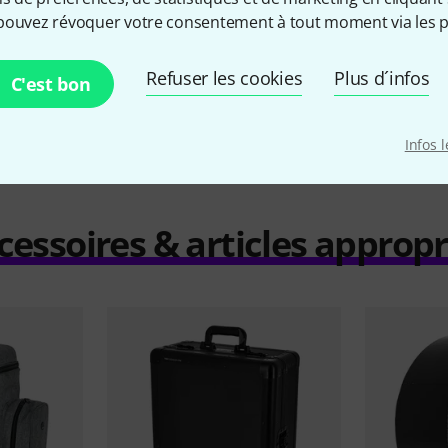
pouvez révoquer votre consentement à tout moment via les p
Comparer
Refuser les cookies
Plus d´infos
C'est bon
Infos 
cessoires & articles appropr