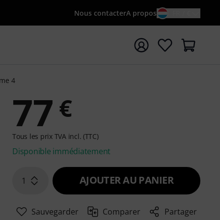
Nous contacter
A propos
FR / €
rrer la recherche avec le terme de recherche {searchTerm
ime 4
77
€
Tous les prix TVA incl. (TTC)
Disponible immédiatement
AJOUTER AU PANIER
1
Sauvegarder
Comparer
Partager