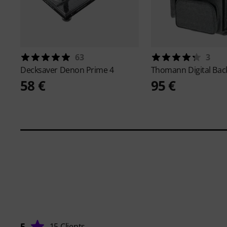
63
3
Decksaver
Denon Prime 4
Thomann
Digital Ba
58 €
95 €
5
15 Clients