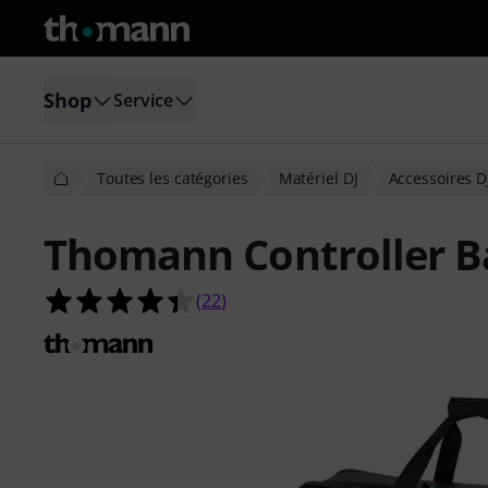
Shop
Service
Toutes les catégories
Matériel DJ
Accessoires D
Thomann Controller B
4.4 étoiles sur 5 d'après 22 évaluati
(
22
)