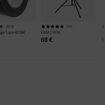
4576
705
age Tape 400BK
K&M
21436
T
68 €
5