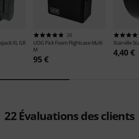
26
ckpack XL GR
UDG
Pick Foam Flightcase Multi
Stairville
St
M
4,40 €
95 €
22
Évaluations des clients