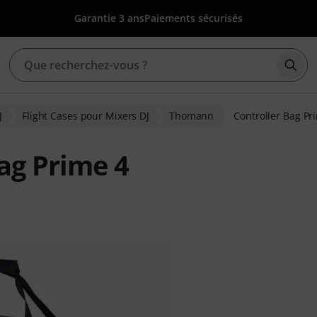
Garantie 3 ans
Paiements sécurisés
Déma
J
Flight Cases pour Mixers DJ
Thomann
Controller Bag Pr
ag Prime 4
ons clients