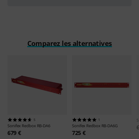
Comparez les alternatives
5
1
S
Sonifex
Redbox RB-DA6
Sonifex
Redbox RB-DA6G
679 €
725 €