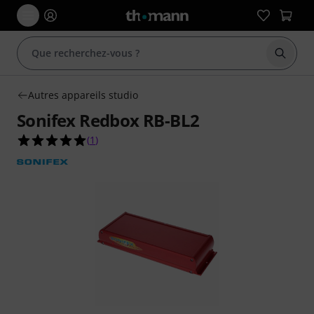
Démarr
Autres appareils studio
Sonifex Redbox RB-BL2
5.0 étoiles sur 5 d'après 1 évaluations clients
(
1
)