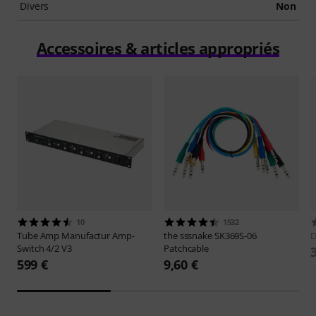
Divers
Non
Accessoires & articles appropriés
10
1532
Tube Amp Manufactur
Amp-
the sssnake
SK369S-06
D
Switch 4/2 V3
Patchcable
599 €
9,60 €