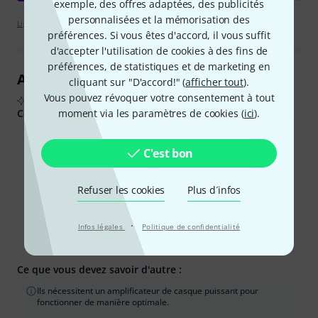
exemple, des offres adaptées, des publicités
personnalisées et la mémorisation des
Lignes directrices d'évaluation
préférences. Si vous êtes d'accord, il vous suffit
d'accepter l'utilisation de cookies à des fins de
préférences, de statistiques et de marketing en
Aperçu des avis clients
cliquant sur "D'accord!" (
afficher tout
).
Vous pouvez révoquer votre consentement à tout
D'après les avis d'acheteurs réels, résumés par l'IA
moment via les paramètres de cookies (
ici
).
Ce que les acheteurs ont aimé :
La qualité sonore est claire, naturelle et équilibrée, notamment
dans les médiums et les voix.
C'est bon
Ils sont très confortables pour de longues séances
d&#39;écoute, même avec des lunettes.
Refuser les cookies
Plus d´infos
Ces écouteurs offrent une excellente précision des détails et un
·
large champ stéréo, ce qui les rend adaptés au mixage et à
Infos légales
Politique de confidentialité
l&#39;écoute critique.
Ce que vous devez savoir d'autre :
Ils nécessitent un amplificateur de casque puissant pour
fonctionner de manière optimale.