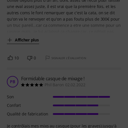
Utilisé depuis plus d'un an, donc assez de recul pour laisser
une eval assez juste, il est vrai que la première fois, et les
autres coms le font remarquer que c'est la cata, on se dit
qu'on va le renvoyer et qu'on a pas foutu plus de 300€ pour
un truc pareil...car ca commence a etre une somme pour un
casque mais...je lui ai laissé ca change car, ce n’était pas
Afficher plus
10
0
SIGNALER L'ÉVALUATION
Formidable casque de mixage !
PB
Phil Baron 02.02.2022
Son
Confort
Qualité de fabrication
Je contrôlais mes mixs au casque (pour les graves) jusqu'à