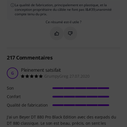
La qualité de fabrication, principalement en plastique, et la
conception propriétaire du câble ne font pas l&#39;unanimité
compte tenu du prix.
Ce résumé est-il utile ?
Marquer ce résumé comme utile
Marquer ce résumé comme in
217
Commentaires
Pleinement satsifait
G
GrumpyGreg 27.07.2020
Son
Confort
Qualité de fabrication
J'ai un Beyer DT 880 Pro Black Edition avec des earpads du
DT 880 classique. Le son est beau, précis, on sent les