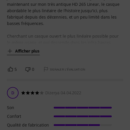
maintenant sur mon très antique HD 265 Linear, le casque
abordable le plus linéaire de l'histoire jusqu'ici, plus
fabriqué depuis des décennies, et un peu limité dans les
basses fréquences.
Cherchant un casque ouvert le plus linéaire possible pour
le même usage, et qui descende dans les infra basses,
Afficher plus
5
0
SIGNALER L'ÉVALUATION
D
Dizerya 04.04.2022
Son
Confort
Qualité de fabrication