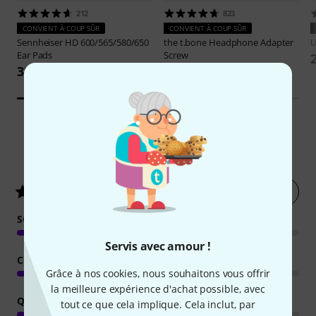
212
823
CONVIENT À COUP SÛR
CONVIENT À COUP SÛR
Sennheiser
HD 600/565/580/650
the t.bone
Headphone Adapter
Ear Pads
Screw
38 €
4,33 €
306
Évaluations des clients
Évaluer
4.8
/ 5
SON
Servis avec amour !
CONFORT
Grâce à nos cookies, nous souhaitons vous offrir
la meilleure expérience d'achat possible, avec
QUALITÉ DE FABRICATION
tout ce que cela implique. Cela inclut, par