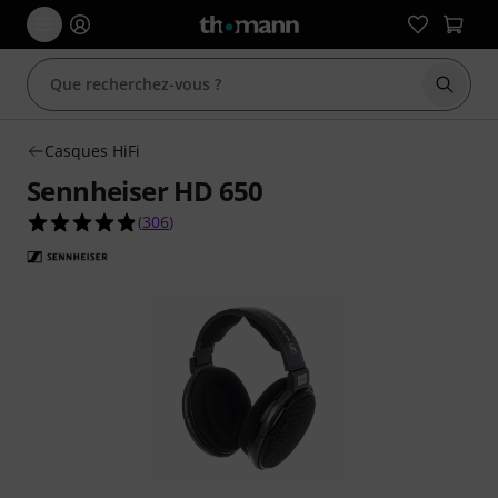
Démarr
Casques HiFi
Sennheiser HD 650
4.8 étoiles sur 5 d'après 306 évaluations clients
(
306
)