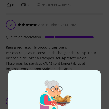
0
0
SIGNALER L'ÉVALUATION
V
vincentudoce 23.06.2021
Qualité de fabrication
Rien à redire sur le produit, très bien.
Par contre, je vous conseille de changer de transporteur,
incapable de livrer à Etampes (sous-préfecture de
l'Essonne), les services d'UPS sont lamentables et
incompétents, ce sont vraiment des ânes.
1
0
SIGNALER L'ÉVALUATION
souple , fait le job
NM
nico moel 22.10.2021