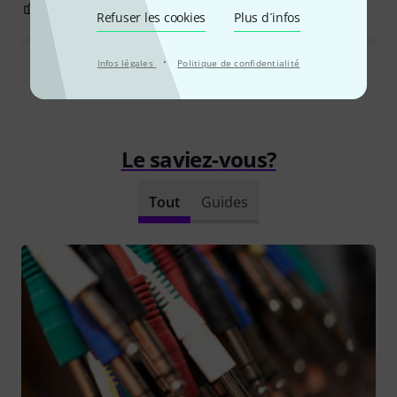
0
0
SIGNALER L'ÉVALUATION
Refuser les cookies
Plus d´infos
·
Infos légales
Politique de confidentialité
Lire toutes les évaluations
Le saviez-vous?
Tout
Guides