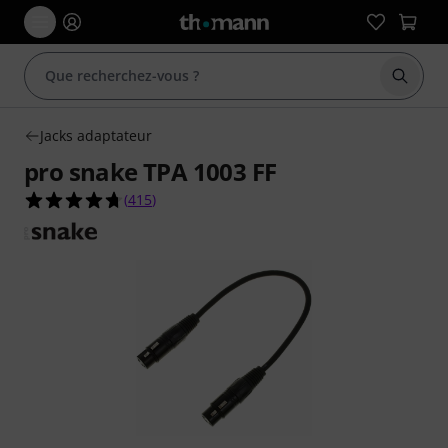
Démarr
Jacks adaptateur
pro snake TPA 1003 FF
4.7 étoiles sur 5 d'après 415 évaluations clients
(
415
)