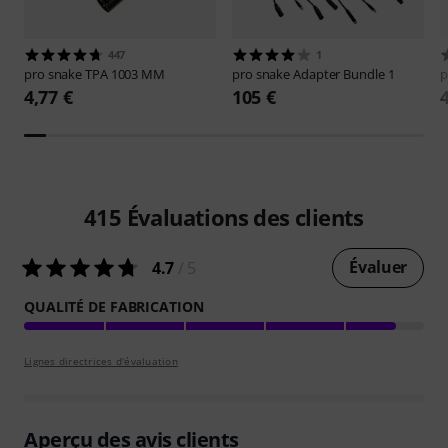
447
1
pro snake
TPA 1003 MM
pro snake
Adapter Bundle 1
p
4,77 €
105 €
415
Évaluations des clients
Évaluer
4.7
/ 5
QUALITÉ DE FABRICATION
Lignes directrices d'évaluation
Aperçu des avis clients