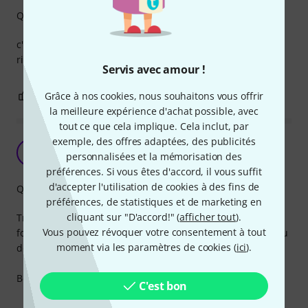
Qualité de fabrication
c'est pas le genre de longueur très exposé, alors ca ne
risque pas grand chose sur un plateau.
Servis avec amour !
0
0
Grâce à nos cookies, nous souhaitons vous offrir
SIGNALER L'ÉVALUATION
la meilleure expérience d'achat possible, avec
tout ce que cela implique. Cela inclut, par
exemple, des offres adaptées, des publicités
Toujours en avoir sous le coude
S
personnalisées et la mémorisation des
Striker90 26.03.2020
préférences. Si vous êtes d'accord, il vous suffit
d'accepter l'utilisation de cookies à des fins de
Qualité de fabrication
préférences, de statistiques et de marketing en
cliquant sur "D'accord!" (
afficher tout
).
Très utile dans un rack ou quand on veut inverser la
Vous pouvez révoquer votre consentement à tout
fonction d'un multipaire quand mon manque d'entrées...ou
moment via les paramètres de cookies (
ici
).
de sorties.
Bonne qualité de fabrication.
C'est bon