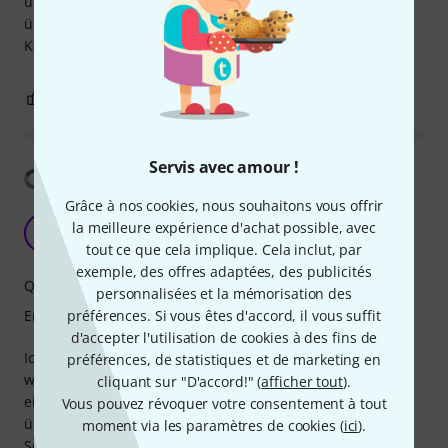
und alles verständlich erklärt. Die Online Platform ist
übersichtlich und gut zu bedienen. Absolute
Kaufempfehlung!
0
0
SIGNALER L'ÉVALUATION
Servis avec amour !
Afficher la traduction
Grâce à nos cookies, nous souhaitons vous offrir
Für meine Ansprüche passend.
la meilleure expérience d'achat possible, avec
O
OldManatWork 28.07.2021
tout ce que cela implique. Cela inclut, par
exemple, des offres adaptées, des publicités
Qualité des infos
personnalisées et la mémorisation des
préférences. Si vous êtes d'accord, il vous suffit
Enseignement
d'accepter l'utilisation de cookies à des fins de
Ich habe das Abo abgeschlossen, um beim Gitarrenspiel
préférences, de statistiques et de marketing en
weit zu kommen. Die Lektionen sind übersichtlich und
cliquant sur "D'accord!" (
afficher tout
).
einfach zu verstehen, was nicht benötigt wird, kann man
Vous pouvez révoquer votre consentement à tout
überspringen. Die Adaption der App hat noch einige
moment via les paramètres de cookies (
ici
).
Schwächen, daher habe ich dann das Notebook genutzt.