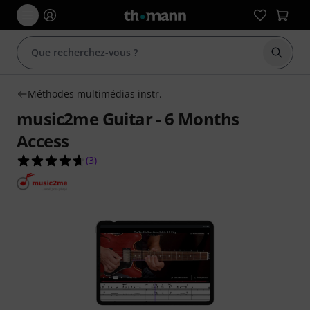
Démarr
Méthodes multimédias instr.
music2me Guitar - 6 Months
Access
4.7 étoiles sur 5 d'après 3 évaluations clients
(
3
)