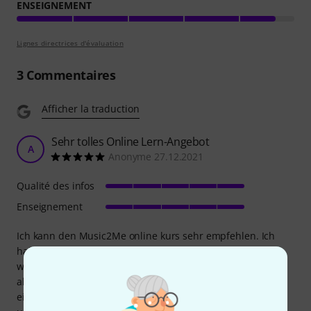
ENSEIGNEMENT
Lignes directrices d'évaluation
3
Commentaires
Afficher la traduction
Sehr tolles Online Lern-Angebot
A
Anonyme 27.12.2021
Qualité des infos
Enseignement
Ich kann den Music2Me online kurs sehr empfehlen. Ich
habe ihn zusammen mit einer E-Gitarre gekauft, um
während der Pandemie Gitarre zu lernen und ich bin
absolut begeistert. Man kann ganz selbstständig und im
eigenen Tempo lernen. Die Inhalte werden gut vermittelt