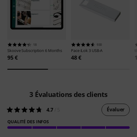
18
930
Skoove
Subscription 6 Months
Pace
iLok 3 USB-A
t
95 €
48 €
3
Évaluations des clients
Évaluer
4.7
/ 5
QUALITÉ DES INFOS