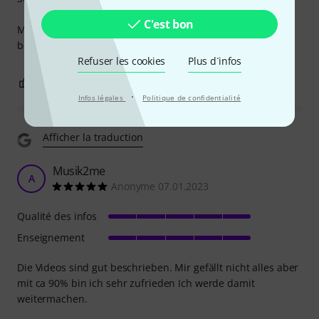
C'est bon
Mir hat music2me weitergeholfen, daher kann ich es
bedenkenlos weiter empfehlen.
Refuser les cookies
Plus d´infos
0
0
SIGNALER L'ÉVALUATION
·
Infos légales
Politique de confidentialité
Afficher la traduction
Musik2me
A
Anonyme 07.01.2023
Qualité des infos
Enseignement
Die Videos sind gut beschrieben. Mir gefällt nicht alles aber
mit ca 90% bin ich sehr zufrieden Ich werde damit
weitermachen.