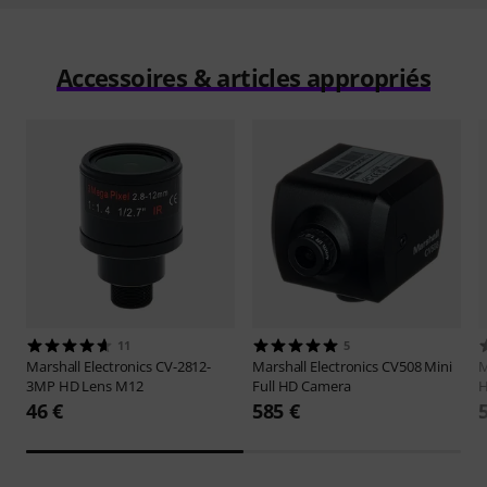
Accessoires & articles appropriés
11
5
Marshall Electronics
CV-2812-
Marshall Electronics
CV508 Mini
M
3MP HD Lens M12
Full HD Camera
H
46 €
585 €