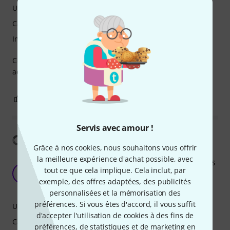
Utilisation
Caractéristiques
Image
Ce zoom optique est excellent et son prix est tout à fait
acceptable.
0
0
SIGNALER L'ÉVALUATION
Servis avec amour !
Afficher la traduction
Grâce à nos cookies, nous souhaitons vous offrir
la meilleure expérience d'achat possible, avec
Bedienung und Qualität o.k., gemessen am Preis
tout ce que cela implique. Cela inclut, par
alles gut
R
exemple, des offres adaptées, des publicités
re-entry 08.11.2021
personnalisées et la mémorisation des
préférences. Si vous êtes d'accord, il vous suffit
Utilisation
d'accepter l'utilisation de cookies à des fins de
Caractéristiques
préférences, de statistiques et de marketing en