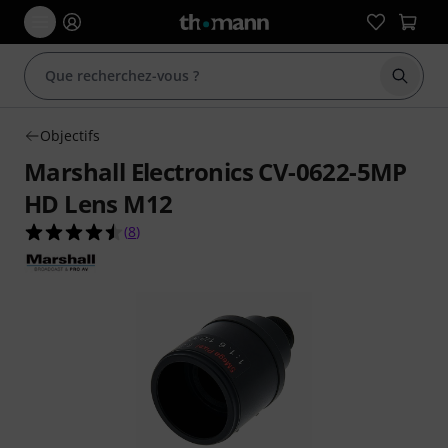
Démarr
Objectifs
Marshall Electronics CV-0622-5MP
HD Lens M12
4.5 étoiles sur 5 d'après 8 évaluations clients
(
8
)