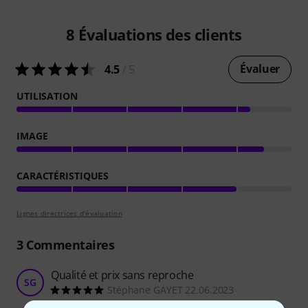
8
Évaluations des clients
Évaluer
4.5
/ 5
UTILISATION
IMAGE
CARACTÉRISTIQUES
Lignes directrices d'évaluation
3
Commentaires
Qualité et prix sans reproche
SG
Stéphane GAYET 22.06.2023