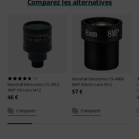
Comparez les alternatives
11
Marshall Electronics
CV-4808-
Marshall Electronics
CV-2812-
8MP 8.0mm Lens M12
M
3MP HD Lens M12
4
57 €
46 €
Comparer
Comparer