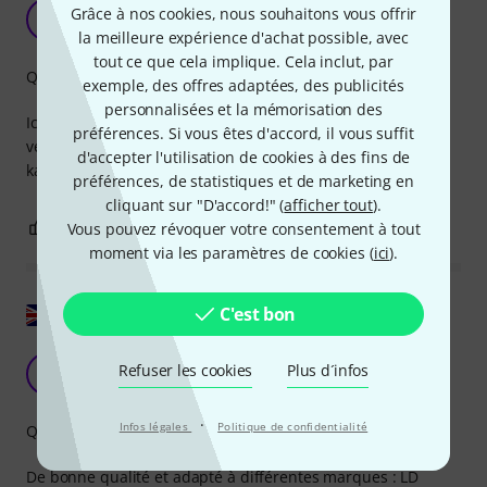
Guter ersatz
Grâce à nos cookies, nous souhaitons vous offrir
D
Daniel247 17.08.2016
la meilleure expérience d'achat possible, avec
tout ce que cela implique. Cela inclut, par
Qualité de fabrication
exemple, des offres adaptées, des publicités
personnalisées et la mémorisation des
Ich hab den mba 120 von thomann. Dann die antenne
préférences. Si vous êtes d'accord, il vous suffit
verloren. Die hier tut was sie soll. Würd ich wieder
d'accepter l'utilisation de cookies à des fins de
kaufen...falls ich sie nochmal verliere...
préférences, de statistiques et de marketing en
cliquant sur "D'accord!" (
afficher tout
).
0
0
Vous pouvez révoquer votre consentement à tout
SIGNALER L'ÉVALUATION
moment via les paramètres de cookies (
ici
).
Afficher l'original
C'est bon
Bonne antenne flexible
Refuser les cookies
Plus d´infos
N
Nik73 02.03.2019
·
Infos légales
Politique de confidentialité
Qualité de fabrication
De bonne qualité et adapté à différentes marques : LD