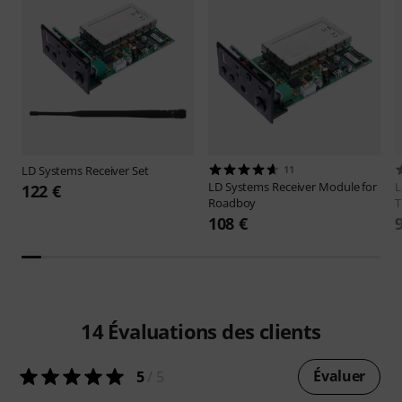
LD Systems
Receiver Set
11
LD Systems
Receiver Module for
L
122 €
Roadboy
T
108 €
14
Évaluations des clients
Évaluer
5
/ 5