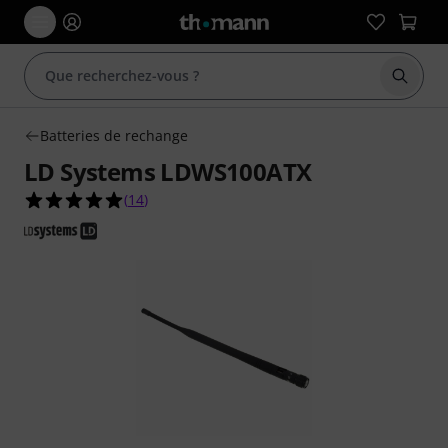
Démarr
Batteries de rechange
LD Systems LDWS100ATX
5.0 étoiles sur 5 d'après 14 évaluations clients
(
14
)