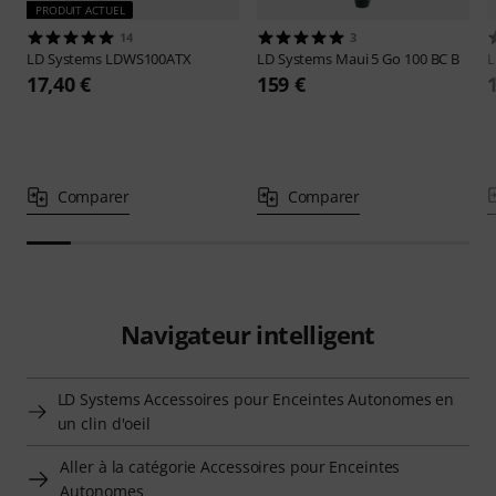
PRODUIT ACTUEL
14
3
LD Systems
LDWS100ATX
LD Systems
Maui 5 Go 100 BC B
L
17,40 €
159 €
Comparer
Comparer
Navigateur intelligent
LD Systems Accessoires pour Enceintes Autonomes en
un clin d'oeil
Aller à la catégorie Accessoires pour Enceintes
Autonomes