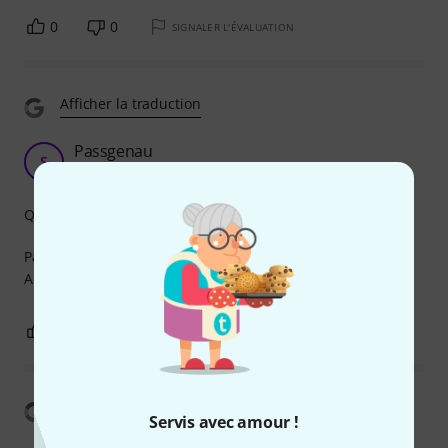
0
0
SIGNALER L'ÉVALUATION
Afficher la traduction
Passgenau
S
Stefan1973 01.10.2020
Qualité de fabrication
Passgenauigkeit an das Gewinde 1A.
Ansonsten macht die Antenne genau das was sie soll....
0
0
SIGNALER L'ÉVALUATION
Afficher la traduction
Servis avec amour !