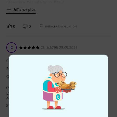
nécessaire. De toute facon, il faut
Afficher plus
0
0
SIGNALER L'ÉVALUATION
C
Chris6795 28.09.2025
Caractéristiques
Son
Qualité de fabrication
(Harmonika Silberbach avec limex midi )
Excellente restitution du son et très pratique de pouvoir
faire les différents réglages sur smartphone ou tablette
grâce à l application.