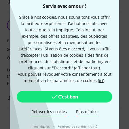
1
0
SIGNALER L'ÉVALUATION
Servis avec amour !
Grâce à nos cookies, nous souhaitons vous offrir
Superbe enceinte
la meilleure expérience d'achat possible, avec
B
baba--- 06.01.2026
tout ce que cela implique. Cela inclut, par
exemple, des offres adaptées, des publicités
Caractéristiques
personnalisées et la mémorisation des
préférences. Si vous êtes d'accord, il vous suffit
Son
d'accepter l'utilisation de cookies à des fins de
Qualité de fabrication
préférences, de statistiques et de marketing en
cliquant sur "D'accord!" (
afficher tout
).
Le son au top, câble assez long pour la branché sur un
Vous pouvez révoquer votre consentement à tout
trépied, basses profondes, le son même a fond ne casse
moment via les paramètres de cookies (
ici
).
pas les oreilles c'est très très agréable
C'est bon
0
0
SIGNALER L'ÉVALUATION
Refuser les cookies
Plus d´infos
Lire toutes les évaluations
·
Infos légales
Politique de confidentialité