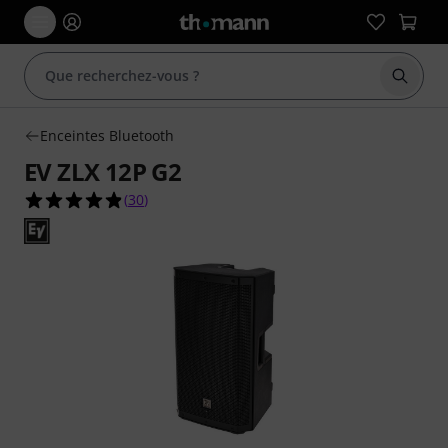
Démarr
Enceintes Bluetooth
EV ZLX 12P G2
4.9 étoiles sur 5 d'après 30 évaluations clients
(
30
)