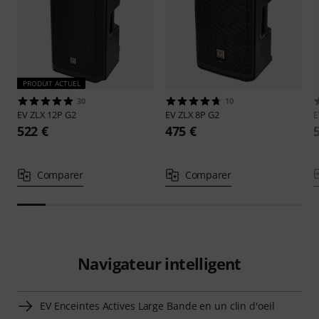
PRODUIT ACTUEL
30
10
EV
ZLX 12P G2
EV
ZLX 8P G2
522 €
475 €
Comparer
Comparer
Navigateur intelligent
EV Enceintes Actives Large Bande en un clin d'oeil