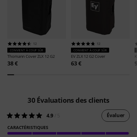
12
12
CONVIENT À COUP SÛR
CONVIENT À COUP SÛR
Thomann
Cover ZLX 12 G2
EV
ZLX 12 G2 Cover
38 €
63 €
30
Évaluations des clients
Évaluer
4.9
/ 5
CARACTÉRISTIQUES