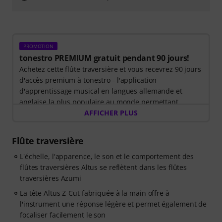
PROMOTION
tonestro PREMIUM gratuit pendant 90 jours!
Achetez cette flûte traversière et vous recevrez 90 jours
d'accès premium à tonestro - l'application
d'apprentissage musical en langues allemande et
anglaise la plus populaire au monde permettant
d'apprendre la flûte traversière tout en rendant la
AFFICHER PLUS
pratique amusante.
Découvrez le monde de la musique avec
60 leçons
Flûte traversière
interactives étape par étape
, plus de
400 chansons
avec un enregistrement d'accompagnement de haute
L'échelle, l'apparence, le son et le comportement des
qualité
flûtes traversières Altus se reflètent dans les flûtes
et plus de
270 exercices ciblés
. Le Live-
Feedback interactif de tonestro vous écoute pendant
traversières Azumi
que vous jouez, analyse chaque note jouée et vous
La tête Altus Z-Cut fabriquée à la main offre à
donne un retour immédiat sur la hauteur et le rythme.
l'instrument une réponse légère et permet également de
Profitez dès maintenant de l'occasion pour développer
focaliser facilement le son
vos compétences à la flûte traversière de manière