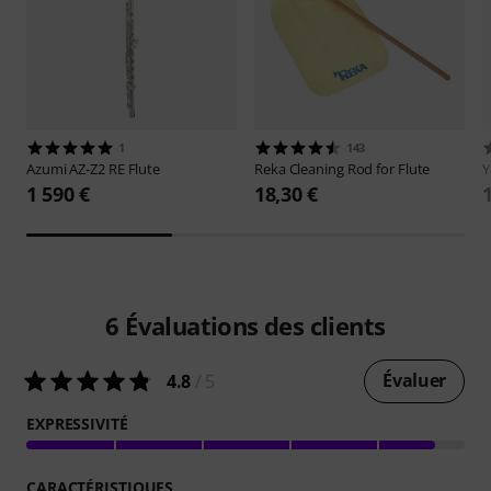
1
143
Azumi
AZ-Z2 RE Flute
Reka
Cleaning Rod for Flute
1 590 €
18,30 €
6
Évaluations des clients
Évaluer
4.8
/ 5
EXPRESSIVITÉ
CARACTÉRISTIQUES