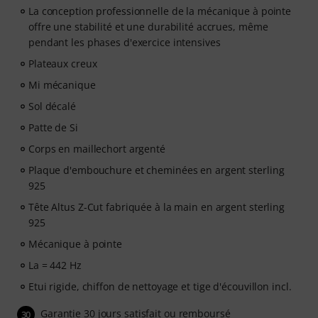
La conception professionnelle de la mécanique à pointe
flexible, efficace et amusante - à tout moment et en
offre une stabilité et une durabilité accrues, même
tout lieu. Aucun renouvellement automatique !
pendant les phases d'exercice intensives
Plateaux creux
Mi mécanique
Sol décalé
Patte de Si
Corps en maillechort argenté
Plaque d'embouchure et cheminées en argent sterling
925
Tête Altus Z-Cut fabriquée à la main en argent sterling
925
Mécanique à pointe
La = 442 Hz
Etui rigide, chiffon de nettoyage et tige d'écouvillon incl.
Garantie 30 jours satisfait ou remboursé
30