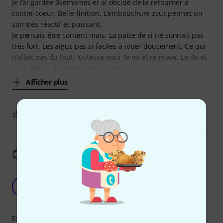
Je l’ai gardée 3semaines et ai décidé de la retourner à
contre-coeur. Belle finition. L’embouchure zcut permet un
son très réactif et puissant.
Je pensais être content mais: La patte de si ne sonnait pas
très fort. Les aigus pas si faciles à jouer doucement. Ce qui
n’allait pas du tout: justesse pour le mi et ré grave. Le do et
si ok. Merci Thomann pour le service
Afficher plus
0
0
SIGNALER L'ÉVALUATION
Afficher la traduction
Top Flöte: gute Qualität & super Klang +
preiswert
S
Stejopa 28.06.2021
Expressivité