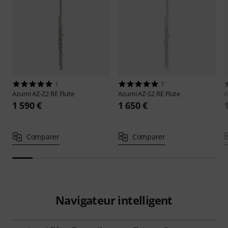
1
7
Azumi
AZ-Z2 RE Flute
Azumi
AZ-S2 RE Flute
A
1 590 €
1 650 €
Comparer
Comparer
Navigateur intelligent