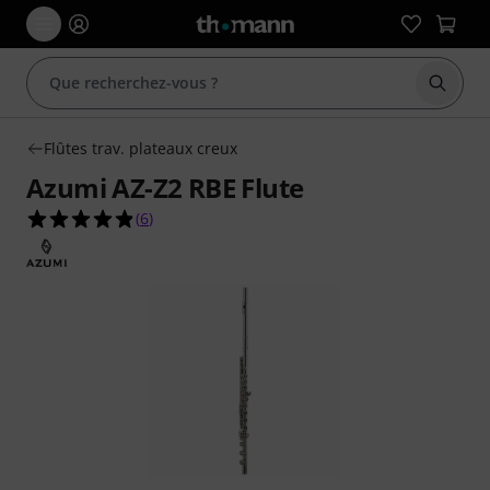
Démarr
Flûtes trav. plateaux creux
Azumi AZ-Z2 RBE Flute
4.8 étoiles sur 5 d'après 6 évaluations clients
(
6
)