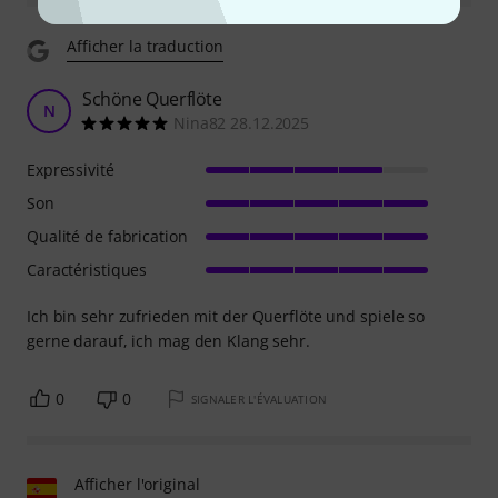
Afficher la traduction
Schöne Querflöte
N
Nina82 28.12.2025
Expressivité
Son
Qualité de fabrication
Caractéristiques
Ich bin sehr zufrieden mit der Querflöte und spiele so
gerne darauf, ich mag den Klang sehr.
0
0
SIGNALER L'ÉVALUATION
Afficher l'original