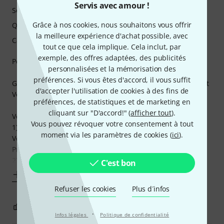
Servis avec amour !
Son
Grâce à nos cookies, nous souhaitons vous offrir
Qualité de fabrication
la meilleure expérience d'achat possible, avec
Caractéristiques
tout ce que cela implique. Cela inclut, par
exemple, des offres adaptées, des publicités
Persönliche Erfahrung: Hobbyspieler, früher Orchester
personnalisées et la mémorisation des
préférences. Si vous êtes d'accord, il vous suffit
Getestete Flöten: Yamaha Vollsilber (C-Fuß), Muramatsu mit
d'accepter l'utilisation de cookies à des fins de
Vollsilberkopf (C-Fuß), Azumi Modell AZ-Z2RBE (H-Fuß)
préférences, de statistiques et de marketing en
cliquant sur "D'accord!" (
afficher tout
).
Vergleich & Test:
Vous pouvez révoquer votre consentement à tout
1) Klar ist eine Muramatsu qualitativ hochwertiger (z.B.
moment via les paramètres de cookies (
ici
).
Verarbeitung der Mechanik), das hat aber auch seinen
Preis. Vollmundiger Klang.
2) Die
C'est bon
Afficher plus
Refuser les cookies
Plus d´infos
5
0
SIGNALER L'ÉVALUATION
·
Infos légales
Politique de confidentialité