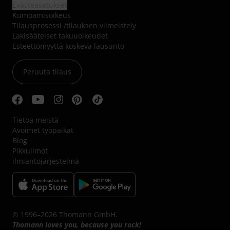
Evästeasetukset
Kumoamisoikeus
Tilausprosessi /tilauksen viimeistely
Lakisääteiset takuuoikeudet
Esteettömyyttä koskeva lausunto
Peruuta tilaus
Tietoa meistä
Avoimet työpaikat
Blog
Pikkuilmot
ilmiantojärjestelmä
© 1996–2026 Thomann GmbH.
Thomann loves you, because you rock!