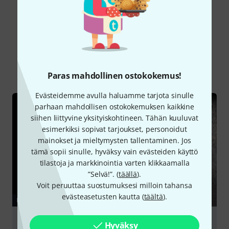
Tiesitkö?
Kaikki
Nettiopas
Ladattavat tiedostot
Paras mahdollinen ostokokemus!
Evästeidemme avulla haluamme tarjota sinulle
parhaan mahdollisen ostokokemuksen kaikkine
siihen liittyvine yksityiskohtineen. Tähän kuuluvat
esimerkiksi sopivat tarjoukset, personoidut
mainokset ja mieltymysten tallentaminen. Jos
tämä sopii sinulle, hyväksy vain evästeiden käyttö
tilastoja ja markkinointia varten klikkaamalla
”Selvä!”. (
täällä
).
Voit peruuttaa suostumuksesi milloin tahansa
evästeasetusten kautta (
täältä
).
NETTIOPAS
PA Speakers
Hyväksy