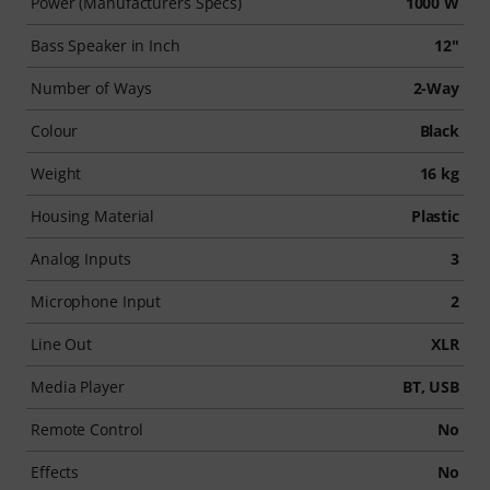
Power (Manufacturers Specs)
1000 W
Bass Speaker in Inch
12"
Number of Ways
2-Way
Colour
Black
Weight
16 kg
Housing Material
Plastic
Analog Inputs
3
Microphone Input
2
Line Out
XLR
Media Player
BT, USB
Remote Control
No
Effects
No