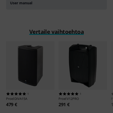
User manual
Vertaile vaihtoehtoa
1
1
Proel
DIVA15A
Proel
V12PRO
P
479 €
291 €