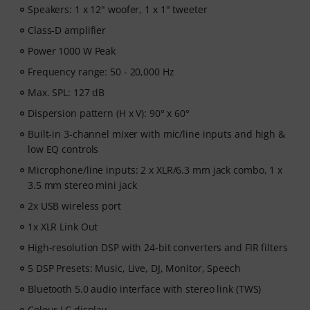
Speakers: 1 x 12" woofer, 1 x 1" tweeter
Class-D amplifier
Power 1000 W Peak
Frequency range: 50 - 20,000 Hz
Max. SPL: 127 dB
Dispersion pattern (H x V): 90° x 60°
Built-in 3-channel mixer with mic/line inputs and high &
low EQ controls
Microphone/line inputs: 2 x XLR/6.3 mm jack combo, 1 x
3.5 mm stereo mini jack
2x USB wireless port
1x XLR Link Out
High-resolution DSP with 24-bit converters and FIR filters
5 DSP Presets: Music, Live, DJ, Monitor, Speech
Bluetooth 5.0 audio interface with stereo link (TWS)
Colour LC display