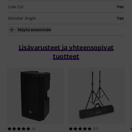
Low Cut
Yes
Monitor Angle
Yes
Näytä enemmän
Lisävarusteet ja yhteensopivat
tuotteet
30
577