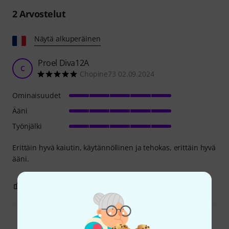
2
Arvostelut
Näytä alkuperäinen
Proel Diva12A
C
Chopine73 02.09.2024
Ominaisuudet
Ääni
Työnjälki
Erittäin hyvä kaiutin, käytännöllinen ja tehokas, erittäin hyvä
ääni.
4
0
RAPORTOI ONGELMASTA
Lue kaikki arvostelut