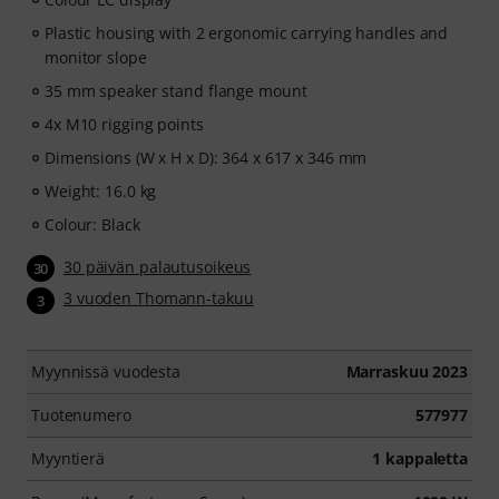
Plastic housing with 2 ergonomic carrying handles and
monitor slope
35 mm speaker stand flange mount
4x M10 rigging points
Dimensions (W x H x D): 364 x 617 x 346 mm
Weight: 16.0 kg
Colour: Black
30 päivän palautusoikeus
30
3 vuoden Thomann-takuu
3
Myynnissä vuodesta
Marraskuu 2023
Tuotenumero
577977
Myyntierä
1 kappaletta