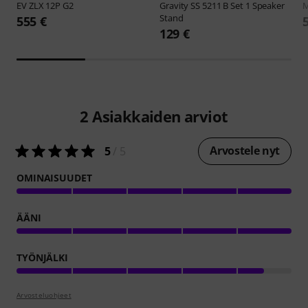
EV
ZLX 12P G2
Gravity
SS 5211 B Set 1 Speaker
M
Stand
555 €
129 €
2
Asiakkaiden arviot
Arvostele nyt
5
/ 5
OMINAISUUDET
ÄÄNI
TYÖNJÄLKI
Arvosteluohjeet