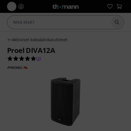
Aloita
Aktiiviset kokoäänikaiuttimet
Proel DIVA12A
5.0 tähteä viidestä yhteensä 2 asiakasarvostelus
(
2
)