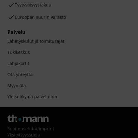
Tyytyväisyystakuu
Euroopan suurin varasto
Palvelu
Lähetyskulut ja toimitusajat
Tukikeskus
Lahjakortit
Ota yhteyttä
Myymälä
Yleisnäkymä palveluihin
Sopimusehdot
/
Imprint
Yksityisyyssuoja