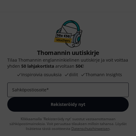
Thomannin uutiskirje
Tilaa Thomannin englanninkielinen uutiskirje ja voit voittaa
yhden
50 lahjakortista
arvoltaan
50€
!
Inspiroivia osuuksia
diilit
Thomann Insights
Sahköpostiosoite
*
Rekisteröidy nyt
Klikkaamalla 'Rekisteröidy nyt' suostut vastaanottamaan
sähköpostimainoksia. Voit peruuttaa tilauksen milloin tahansa. Löydät
lisätietoa tästä osoitteesta
Datenschutzhinweisen
.