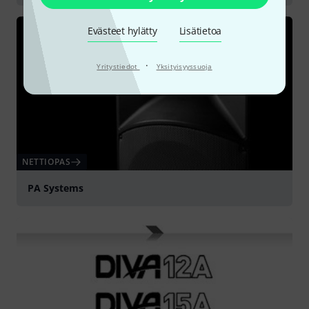
Evästeet hylätty
Lisätietoa
·
Yritystiedot
Yksityisyyssuoja
NETTIOPAS
PA Systems