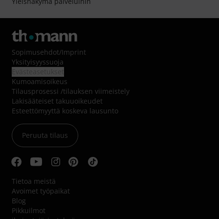
Yleisnäkymä palveluihin
Sopimusehdot
/
Imprint
Yksityisyyssuoja
Evästeasetukset
Kumoamisoikeus
Tilausprosessi /tilauksen viimeistely
Lakisääteiset takuuoikeudet
Esteettömyyttä koskeva lausunto
Peruuta tilaus
Tietoa meistä
Avoimet työpaikat
Blog
Pikkuilmot