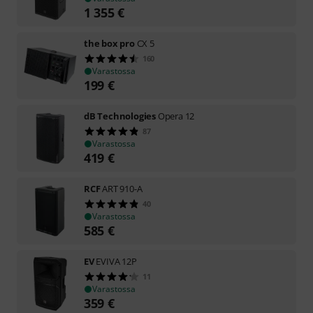
1 355
€
the box pro
CX 5
160
Varastossa
199
€
dB Technologies
Opera 12
87
Varastossa
419
€
RCF
ART 910-A
40
Varastossa
585
€
EV
EVIVA 12P
11
Varastossa
359
€