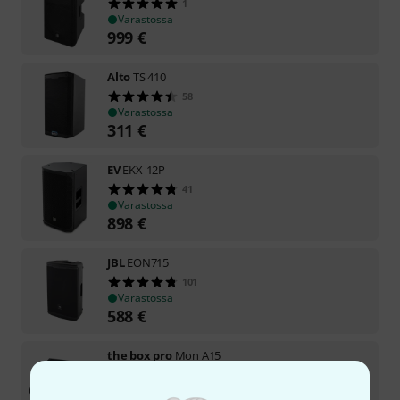
1
Varastossa
999
€
Alto
TS 410
58
Varastossa
311
€
EV
EKX-12P
41
Varastossa
898
€
JBL
EON715
101
Varastossa
588
€
the box pro
Mon A15
191
Varastossa