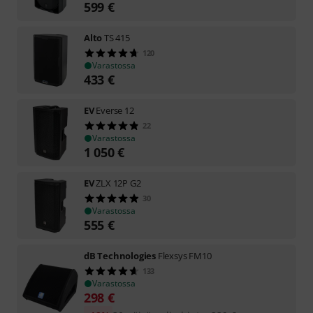
599
€
Alto
TS 415
120
Varastossa
433
€
EV
Everse 12
22
Varastossa
1 050
€
EV
ZLX 12P G2
30
Varastossa
555
€
dB Technologies
Flexsys FM10
133
Varastossa
298
€