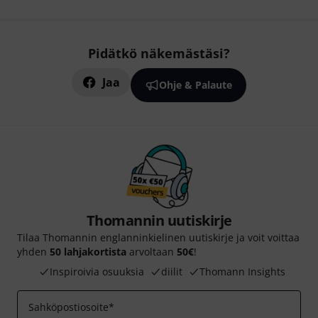
Pidätkö näkemästäsi?
Jaa
Ohje & Palaute
Thomannin uutiskirje
Tilaa Thomannin englanninkielinen uutiskirje ja voit voittaa
yhden
50 lahjakortista
arvoltaan
50€
!
Inspiroivia osuuksia
diilit
Thomann Insights
Sahköpostiosoite
*