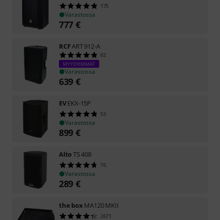
175
Varastossa
777
€
RCF
ART 912-A
82
MYYDYIMMÄT
Varastossa
639
€
EV
EKX-15P
53
Varastossa
899
€
Alto
TS 408
76
Varastossa
289
€
the box
MA120 MKII
2671