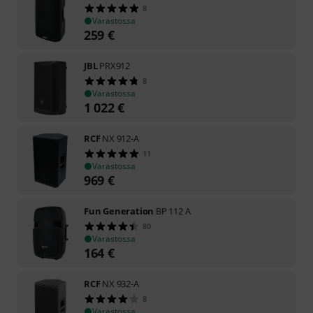
8
Varastossa
259
€
JBL
PRX912
8
Varastossa
1 022
€
RCF
NX 912-A
11
Varastossa
969
€
Fun Generation
BP 112 A
80
Varastossa
164
€
RCF
NX 932-A
8
Varastossa