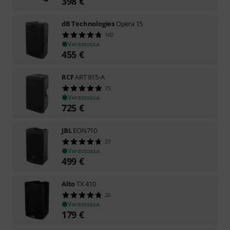
398
€
dB Technologies
Opera 15
102
Varastossa
455
€
RCF
ART 915-A
75
Varastossa
725
€
JBL
EON710
27
Varastossa
499
€
Alto
TX 410
26
Varastossa
179
€