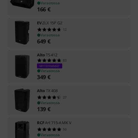
Varastossa
166
€
EV
ZLX 15P G2
12
Varastossa
649
€
Alto
TS 412
83
MYYDYIMMÄT
Varastossa
349
€
Alto
TX 408
27
Varastossa
139
€
RCF
Art 715-A MK V
50
Varastossa