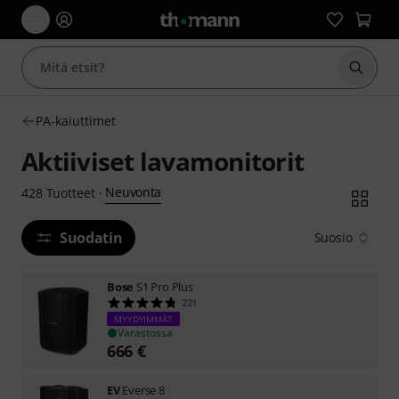
Aloita
PA-kaiuttimet
Aktiiviset lavamonitorit
Neuvonta
428
Tuotteet
·
Suodatin
Suosio
Bose
S1 Pro Plus
221
MYYDYIMMÄT
Varastossa
666
€
EV
Everse 8