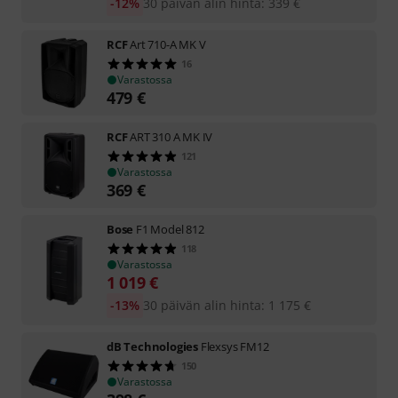
-12%
30 päivän alin hinta
:
339
€
RCF
Art 710-A MK V
16
Varastossa
479
€
RCF
ART 310 A MK IV
121
Varastossa
369
€
Bose
F1 Model 812
118
Varastossa
1 019
€
-13%
30 päivän alin hinta
:
1 175
€
dB Technologies
Flexsys FM12
150
Varastossa