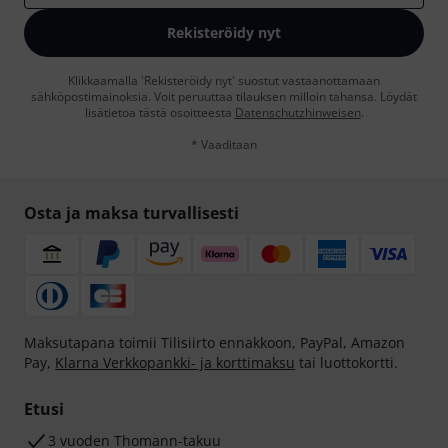
Rekisteröidy nyt
Klikkaamalla 'Rekisteröidy nyt' suostut vastaanottamaan
sähköpostimainoksia. Voit peruuttaa tilauksen milloin tahansa. Löydät
lisätietoa tästä osoitteesta
Datenschutzhinweisen
.
* Vaaditaan
Osta ja maksa turvallisesti
Maksutapana toimii Tilisiirto ennakkoon, PayPal, Amazon
Pay,
Klarna Verkkopankki- ja korttimaksu
tai luottokortti.
Etusi
3 vuoden Thomann-takuu