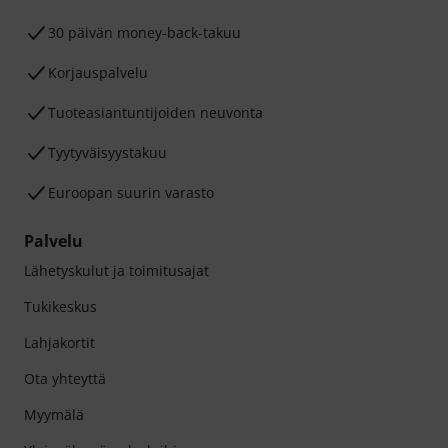
30 päivän money-back-takuu
Korjauspalvelu
Tuoteasiantuntijoiden neuvonta
Tyytyväisyystakuu
Euroopan suurin varasto
Palvelu
Lähetyskulut ja toimitusajat
Tukikeskus
Lahjakortit
Ota yhteyttä
Myymälä