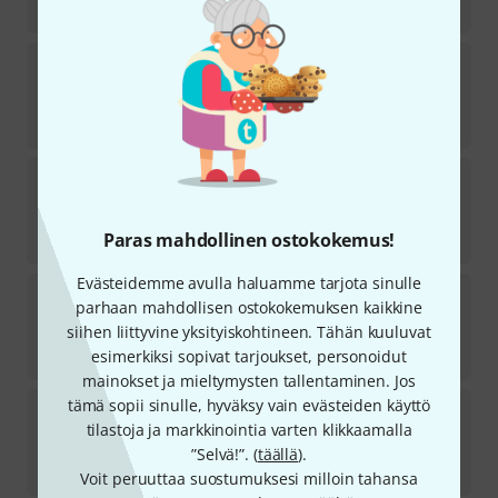
399
€
LD Systems
SAT 62A G2
33
Varastossa
211
€
RCF
Art 745-A MK V
1
Varastossa
Paras mahdollinen ostokokemus!
1 199
€
Evästeidemme avulla haluamme tarjota sinulle
EV
ETX-12P
parhaan mahdollisen ostokokemuksen kaikkine
28
siihen liittyvine yksityiskohtineen. Tähän kuuluvat
Varastossa
1 490
€
esimerkiksi sopivat tarjoukset, personoidut
mainokset ja mieltymysten tallentaminen. Jos
tämä sopii sinulle, hyväksy vain evästeiden käyttö
the box
PA 302 A
tilastoja ja markkinointia varten klikkaamalla
486
Varastossa
”Selvä!”. (
täällä
).
309
€
Voit peruuttaa suostumuksesi milloin tahansa