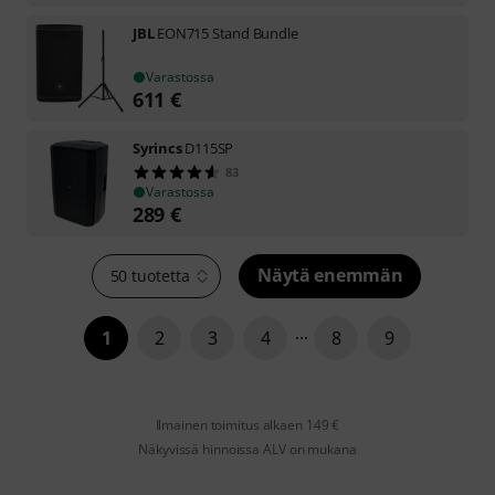
JBL
EON715 Stand Bundle
Varastossa
611
€
Syrincs
D115SP
83
Varastossa
289
€
Näytä enemmän
50 tuotetta
1
2
3
4
8
9
Ilmainen toimitus alkaen 149 €
Näkyvissä hinnoissa ALV on mukana