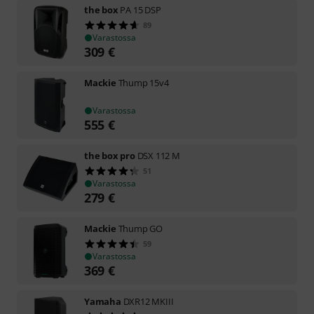
the box
PA 15 DSP
89
Varastossa
309
€
Mackie
Thump 15v4
Varastossa
555
€
the box pro
DSX 112 M
51
Varastossa
279
€
Mackie
Thump GO
59
Varastossa
369
€
Yamaha
DXR12 MKIII