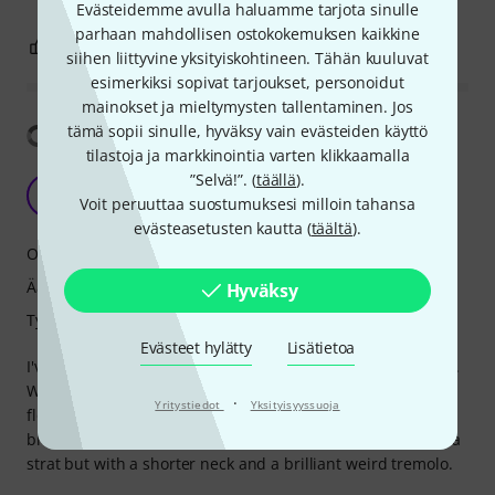
Evästeidemme avulla haluamme tarjota sinulle
parhaan mahdollisen ostokokemuksen kaikkine
5
0
RAPORTOI ONGELMASTA
siihen liittyvine yksityiskohtineen. Tähän kuuluvat
esimerkiksi sopivat tarjoukset, personoidut
mainokset ja mieltymysten tallentaminen. Jos
Näytä käännös
tämä sopii sinulle, hyväksy vain evästeiden käyttö
tilastoja ja markkinointia varten klikkaamalla
”Selvä!”. (
täällä
).
Buy it as an investment to play like 1000 bucks
M
Voit peruuttaa suostumuksesi milloin tahansa
manofstrat 29.06.2021
evästeasetusten kautta (
täältä
).
Ominaisuudet
Ääni
Hyväksy
Työnjälki
Evästeet hylätty
Lisätietoa
I've been wanting a short scale offset guitar for a long time.
Was just curious in short scale and vintage tremolo with
·
Yritystiedot
Yksityisyyssuoja
floating TOM style bridge. Well, in terms of those, I am
blown away! As I mid size human, I am loving a guitar like a
strat but with a shorter neck and a brilliant weird tremolo.