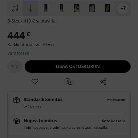
+7
B-Stock
419 € saatavilla
444
€
Kaikki hinnat sis. ALV:n
Varastossa
LISÄÄ OSTOSKORIIN
1
Standarditoimitus
maksuton
5-7 päivää
Nopea toimitus
Hinta kassalla
Toimituspäivä ja toimituskulut lasketaan kassalla.