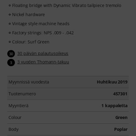
Floating bridge with Dynamic Vibrato tailpiece tremolo
Nickel hardware
Vintage style machine heads
Factory strings: NPS .009 - .042
Colour: Surf Green
30 päivän palautusoikeus
30
3 vuoden Thomann-takuu
3
Myynnissä vuodesta
Huhtikuu 2019
Tuotenumero
457301
Myyntierä
1 kappaletta
Colour
Green
Body
Poplar