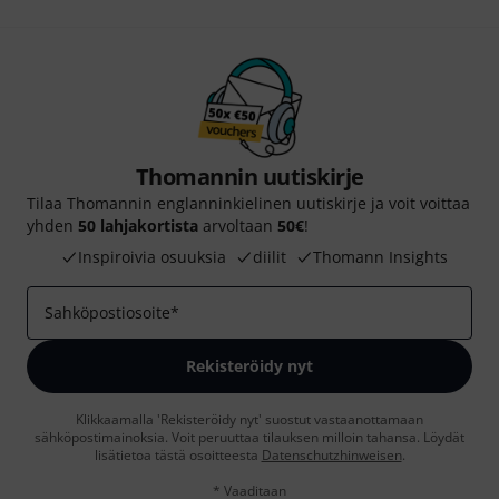
Thomannin uutiskirje
Tilaa Thomannin englanninkielinen uutiskirje ja voit voittaa
yhden
50 lahjakortista
arvoltaan
50€
!
Inspiroivia osuuksia
diilit
Thomann Insights
Sahköpostiosoite
*
Rekisteröidy nyt
Klikkaamalla 'Rekisteröidy nyt' suostut vastaanottamaan
sähköpostimainoksia. Voit peruuttaa tilauksen milloin tahansa. Löydät
lisätietoa tästä osoitteesta
Datenschutzhinweisen
.
* Vaaditaan