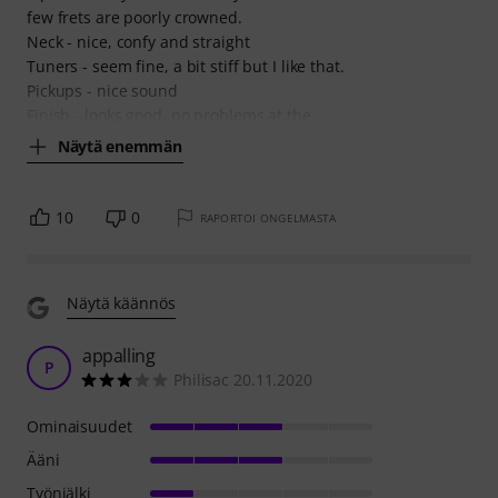
few frets are poorly crowned.
Neck - nice, confy and straight
Tuners - seem fine, a bit stiff but I like that.
Pickups - nice sound
Finish - looks good, no problems at the
Näytä enemmän
10
0
RAPORTOI ONGELMASTA
Näytä käännös
appalling
P
Philisac 20.11.2020
Ominaisuudet
Ääni
Työnjälki