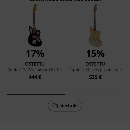
17%
15%
OSTETTU
OSTETTU
Squier CV 70s Jaguar LRL BK
Squier J.Mascis Jazzmaster
444 €
535 €
Vertaile