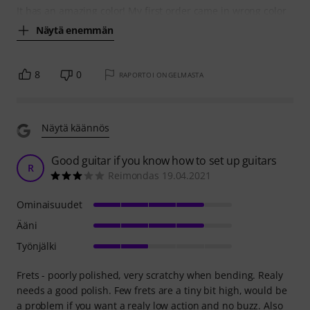
It has an amazing color! My first order came in wrong color
Näytä enemmän
8
0
RAPORTOI ONGELMASTA
Näytä käännös
Good guitar if you know how to set up guitars
R
Reimondas 19.04.2021
Ominaisuudet
Ääni
Työnjälki
Frets - poorly polished, very scratchy when bending. Realy
needs a good polish. Few frets are a tiny bit high, would be
a problem if you want a realy low action and no buzz. Also