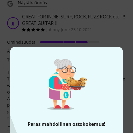
Näytä käännös
GREAT FOR INDIE, SURF, ROCK, FUZZ ROCK etc. !!!
GREAT GUITAR!!!
JJ
Johnny June 23.10.2021
Ominaisuudet
Ääni
Työnjälki
The only place I order music equipment from is Thomann!
The guitar arrived within a week of the initial order. The box
was not destroyed and everything came in perfect
condition.
As for the guitar, I did a little setup, resolved the intonation,
put in new strings, lubricated the tremolo handle with
grease and that’s it. I subsequently put on a Mint green
pickguard
Paras mahdollinen ostokokemus!
Näytä enemmän