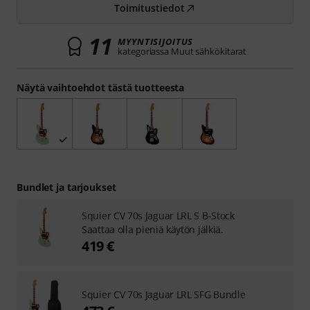
Toimitustiedot
11
MYYNTISIJOITUS
kategoriassa Muut sähkökitarat
Näytä vaihtoehdot tästä tuotteesta
Bundlet ja tarjoukset
Squier CV 70s Jaguar LRL S B-Stock
Saattaa olla pieniä käytön jälkiä.
419 €
Squier CV 70s Jaguar LRL SFG Bundle