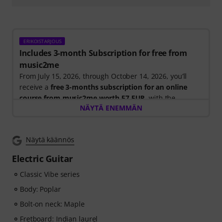
ERIKOISTARJOUS
Includes 3-month Subscription for free from
music2me
From July 15, 2026, through October 14, 2026, you’ll
receive a
free 3-months subscription for an online
course from music2me worth 57 EUR
, with the
NÄYTÄ ENEMMÄN
purchase of one of the participating electric guitars,
acoustic guitars, or ukuleles. After your order has been
shipped, you will automatically receive the activation
Näytä käännös
code by email. The music2me subscription ends
automatically after expiration.
Electric Guitar
Music2Me, your online learning portal for music
featuring an educational concept designed by
Classic Vibe series
university-trained music teachers. Winner of the
Body: Poplar
German Education Award 2025/2026 in the category "E-
Bolt-on neck: Maple
Learning Instrumental Instruction"! Featuring over 400
guitar video lessons for beginners and advanced
Fretboard: Indian laurel