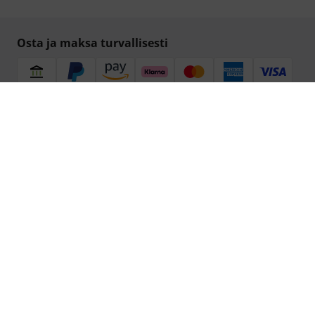
Osta ja maksa turvallisesti
Maksutapana toimii Tilisiirto ennakkoon, PayPal, Amazon
Pay,
Klarna Verkkopankki- ja korttimaksu
tai luottokortti.
Etusi
3 vuoden Thomann-takuu
30 päivän money-back-takuu
Korjauspalvelu
Tuoteasiantuntijoiden neuvonta