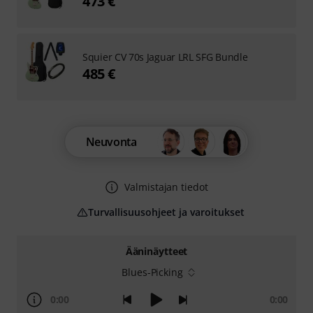
473 €
Squier CV 70s Jaguar LRL SFG Bundle
485 €
Neuvonta
Valmistajan tiedot
Turvallisuusohjeet ja varoitukset
Ääninäytteet
Blues-Picking
0:00
0:00