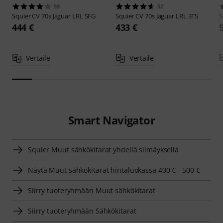
59
52
Squier
CV 70s Jaguar LRL SFG
Squier
CV 70s Jaguar LRL 3TS
S
444 €
433 €
Vertaile
Vertaile
Smart Navigator
Squier Muut sähkökitarat yhdellä silmäyksellä
Näytä Muut sähkökitarat hintaluokassa 400 € - 500 €
Siirry tuoteryhmään Muut sähkökitarat
Siirry tuoteryhmään Sähkökitarat