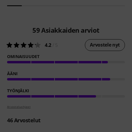
59
Asiakkaiden arviot
Arvostele nyt
4.2
/ 5
OMINAISUUDET
ÄÄNI
TYÖNJÄLKI
Arvosteluohjeet
46
Arvostelut