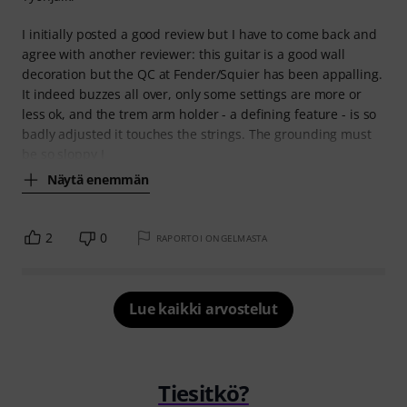
I initially posted a good review but I have to come back and
agree with another reviewer: this guitar is a good wall
decoration but the QC at Fender/Squier has been appalling.
It indeed buzzes all over, only some settings are more or
less ok, and the trem arm holder - a defining feature - is so
badly adjusted it touches the strings. The grounding must
be so sloppy I
Näytä enemmän
2
0
RAPORTOI ONGELMASTA
Lue kaikki arvostelut
Tiesitkö?