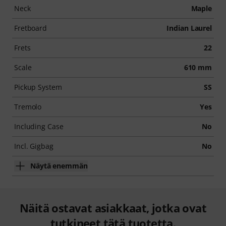
Neck
Maple
Fretboard
Indian Laurel
Frets
22
Scale
610 mm
Pickup System
SS
Tremolo
Yes
Including Case
No
Incl. Gigbag
No
Näytä enemmän
Näitä ostavat asiakkaat, jotka ovat
tutkineet tätä tuotetta.