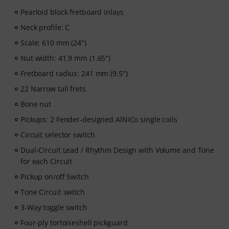
players —ranging from Pop, Rock, and Blues to Metal
Pearloid block fretboard inlays
and more. Complete with personal support via chat,
Neck profile: C
printable sheet music, as well as an intelligent video
player with a practice function, slow motion, and other
Scale: 610 mm (24")
features.
Nut width: 41.9 mm (1.65")
Fretboard radius: 241 mm (9.5")
22 Narrow tall frets
Bone nut
Pickups: 2 Fender-designed AlNiCo single coils
Circuit selector switch
Dual-Circuit Lead / Rhythm Design with Volume and Tone
for each Circuit
Pickup on/off Switch
Tone Circuit switch
3-Way toggle switch
Four-ply tortoiseshell pickguard