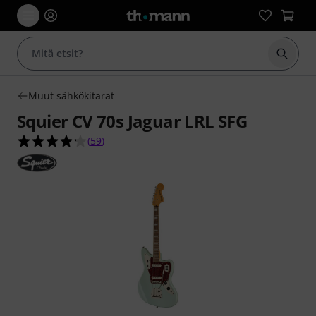
Aloita
Muut sähkökitarat
Squier CV 70s Jaguar LRL SFG
4.2 tähteä viidestä yhteensä 59 asiakasarvostelu
(
59
)