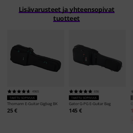
Lisävarusteet ja yhteensopivat
tuotteet
4965
656
TAATTU SOPIVUUS
TAATTU SOPIVUUS
Thomann
E-Guitar Gigbag BK
Gator
G-PG E-Guitar Bag
G
25 €
145 €