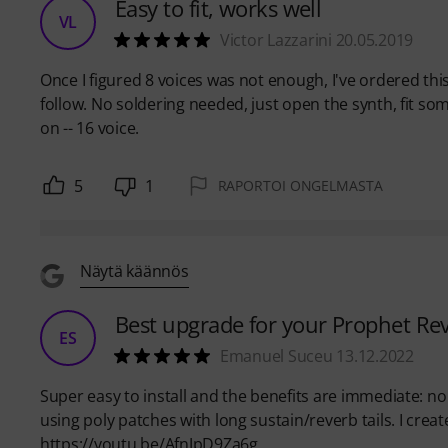
Easy to fit, works well
VL
Victor Lazzarini 20.05.2019
Once I figured 8 voices was not enough, I've ordered thi
follow. No soldering needed, just open the synth, fit som
on -- 16 voice.
5
1
RAPORTOI ONGELMASTA
Näytä käännös
Best upgrade for your Prophet Re
ES
Emanuel Suceu 13.12.2022
Super easy to install and the benefits are immediate:
using poly patches with long sustain/reverb tails. I creat
https://youtu.be/AfnJpD9Za6g