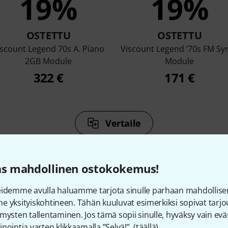
19%
19%
OSTETTU
OSTETTU
iscount Legend 70s A. Piano
Viscount Legend ’70s FM Sy
2GB Module
Module
322 €
171 €
Vertaile
as mahdollinen ostokokemus!
eidemme avulla haluamme tarjota sinulle parhaan mahdollise
vine yksityiskohtineen. Tähän kuuluvat esimerkiksi sopivat tar
23
Asiakkaiden arviot
mysten tallentaminen. Jos tämä sopii sinulle, hyväksy vain eväs
nointia varten klikkaamalla ”Selvä!”. (
täällä
).