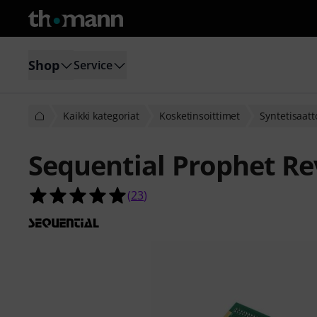
Shop
Service
Kaikki kategoriat
Kosketinsoittimet
Syntetisaatt
Sequential Prophet Re
5.0 tähteä viidestä yhteensä 23 asi
(
23
)