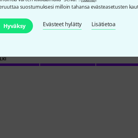
eruuttaa suostumuksesi milloin tahansa evästeasetusten kaut
5
/ 5
Evästeet hylätty
Lisätietoa
Hyväksy
LKI