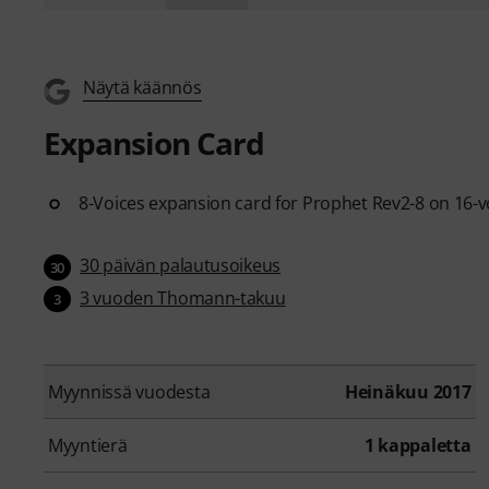
Näytä käännös
Expansion Card
8-Voices expansion card for Prophet Rev2-8 on 16-
30 päivän palautusoikeus
30
3 vuoden Thomann-takuu
3
Myynnissä vuodesta
Heinäkuu 2017
Myyntierä
1 kappaletta