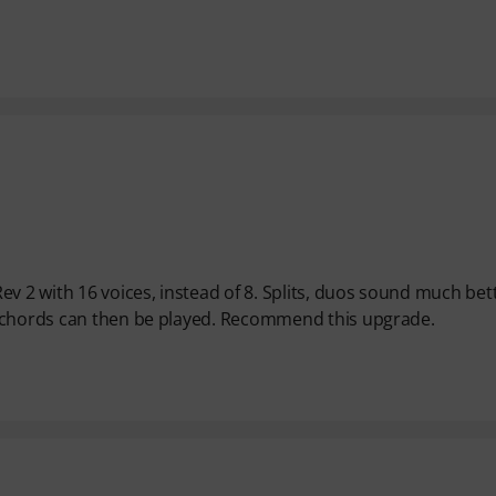
v 2 with 16 voices, instead of 8. Splits, duos sound much bet
x chords can then be played. Recommend this upgrade.