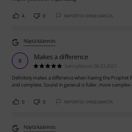
4
0
RAPORTOI ONGELMASTA
Näytä käännös
Makes a difference
B
bennyblanco 06.03.2021
Definitely makes a difference when having the Prophet Re
and complete. Sound in general is fuller, more comple
0
0
RAPORTOI ONGELMASTA
Näytä käännös