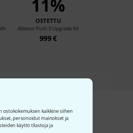
11%
OSTETTU
nth
Ableton Push 3 Upgrade Kit
999 €
n ostokokemuksen kaikkine siihen
joukset, personoidut mainokset ja
teiden käyttö tilastoja ja