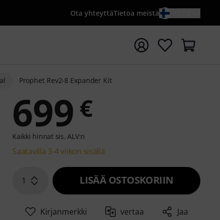
Ota yhteyttä
Tietoa meistä
FI / €
ta haku hakusanalla {searchTerm}
al
Prophet Rev2-8 Expander Kit
699
€
Kaikki hinnat sis. ALV:n
Saatavilla 3-4 viikon sisällä
LISÄÄ OSTOSKORIIN
1
Kirjanmerkki
vertaa
Jaa