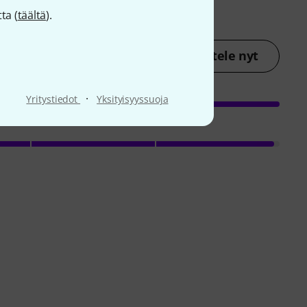
ta (
täältä
).
Arvostele nyt
·
Yritystiedot
Yksityisyyssuoja