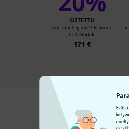
20%
OSTETTU
Viscount Legend ’70s Sound
V
Coll. Module
171 €
Par
Eväst
liitty
mielty
markki