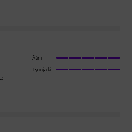
Ääni
Työnjälki
ter