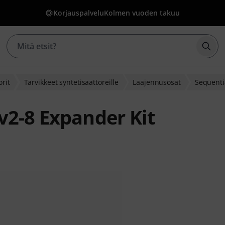
Korjauspalvelu
Kolmen vuoden takuu
Aloi
orit
Tarvikkeet syntetisaattoreille
Laajennusosat
Sequenti
v2-8 Expander Kit
akasarvostelusta