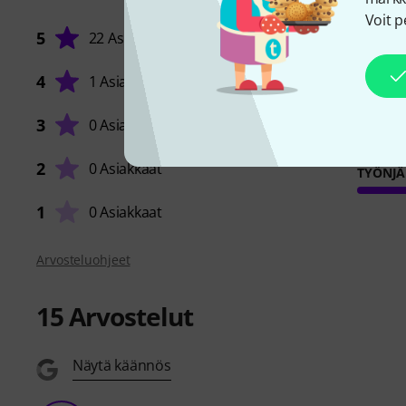
Voit p
5
22 Asiakkaat
4
1 Asiakas
ÄÄNI
3
0 Asiakkaat
2
0 Asiakkaat
TYÖNJÄ
1
0 Asiakkaat
Arvosteluohjeet
15
Arvostelut
Näytä käännös