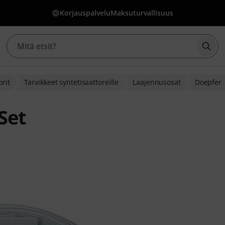
Korjauspalvelu
Maksuturvallisuus
Aloi
orit
Tarvikkeet syntetisaattoreille
Laajennusosat
Doepfer
Set
kasarvostelusta