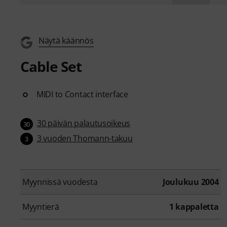
Näytä käännös
Cable Set
MIDI to Contact interface
30 päivän palautusoikeus
30
3 vuoden Thomann-takuu
3
Myynnissä vuodesta
Joulukuu 2004
Myyntierä
1 kappaletta