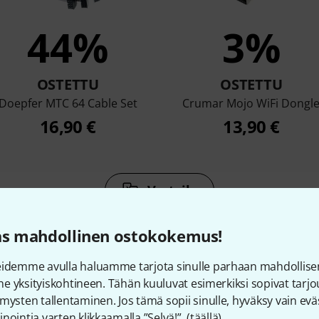
44%
3%
OSTETTU
OSTETTU
Doepfer MTC 64 Cable Set
Crumar Mojo WiFi Dongl
16,90 €
13,90 €
Vertaile
as mahdollinen ostokokemus!
eidemme avulla haluamme tarjota sinulle parhaan mahdollise
vine yksityiskohtineen. Tähän kuuluvat esimerkiksi sopivat tar
mysten tallentaminen. Jos tämä sopii sinulle, hyväksy vain eväs
rusteet ja yhteensopivat t
nointia varten klikkaamalla ”Selvä!”. (
täällä
).