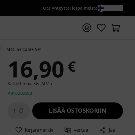
Ota yhteyttä
Tietoa meistä
FI / €
ta haku hakusanalla {searchTerm}
MTC 64 Cable Set
16,90
€
Kaikki hinnat sis. ALV:n
Varastossa
LISÄÄ OSTOSKORIIN
1
Kirjanmerkki
vertaa
Jaa