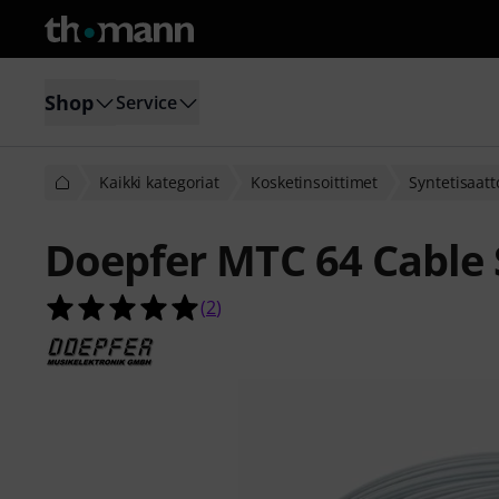
Shop
Service
Kaikki kategoriat
Kosketinsoittimet
Syntetisaatt
Doepfer MTC 64 Cable 
5.0 tähteä viidestä yhteensä 2 asia
(
2
)