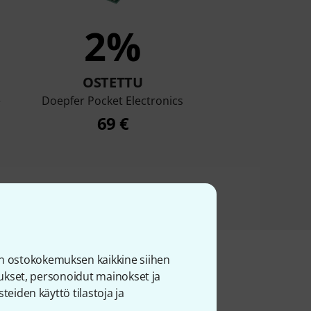
2%
OSTETTU
e
Doepfer Pocket Electronics
69 €
n ostokokemuksen kaikkine siihen
joukset, personoidut mainokset ja
teiden käyttö tilastoja ja
uotteet