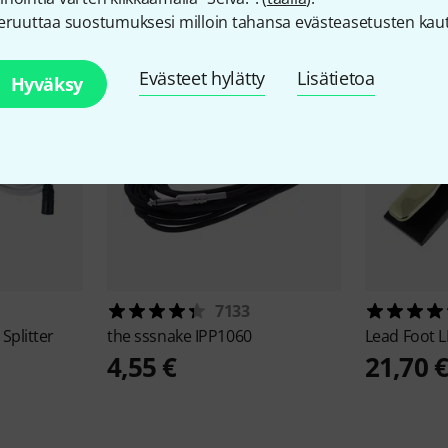
eruuttaa suostumuksesi milloin tahansa evästeasetusten kaut
Evästeet hylätty
Lisätietoa
Hyväksy
7133
Splitter
the sssnake
IPP1060
Lead Foot
L
4,55 €
21,70 