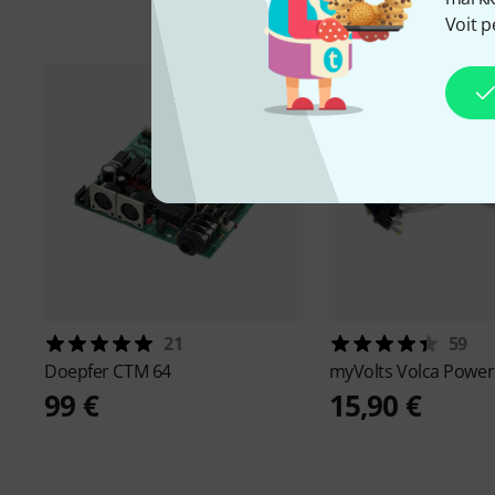
Voit p
21
59
Doepfer
CTM 64
myVolts
Volca Power 
99 €
15,90 €