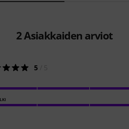
2
Asiakkaiden arviot
5
/ 5
LKI