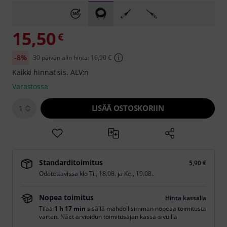
15,50
€
-8%
30 päivän alin hinta: 16,90 €
Kaikki hinnat sis. ALV:n
Varastossa
LISÄÄ OSTOSKORIIN
1
Standarditoimitus
5,90 €
Odotettavissa klo
Ti., 18.08.
ja
Ke., 19.08.
.
Nopea toimitus
Hinta kassalla
Tilaa
1 h 17 min
sisällä mahdollisimman nopeaa toimitusta
varten. Näet arvioidun toimitusajan kassa-sivuilla