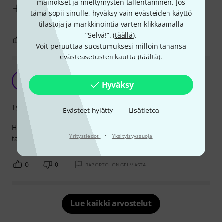
mainokset ja mieltymysten tallentaminen. Jos
Näytä enemmän
tämä sopii sinulle, hyväksy vain evästeiden käyttö
tilastoja ja markkinointia varten klikkaamalla
”Selvä!”. (
täällä
).
0
0
RAPORTOI ONGELMASTA
Voit peruuttaa suostumuksesi milloin tahansa
evästeasetusten kautta (
täältä
).
Toimivat
A
Hyväksy
Tuntematon 24.02.2017
Työnjälki
Evästeet hylätty
Lisätietoa
Hyvin kestävät kaapelit ja liittimet, on toiminta -varmat, ei
·
Yritystiedot
Yksityisyyssuoja
tarvitse huolta kantaa, toimii
0
0
RAPORTOI ONGELMASTA
Lue kaikki arvostelut