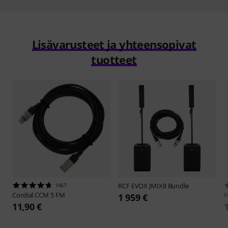
Lisävarusteet ja yhteensopivat
tuotteet
1467
RCF
EVOX JMIX8 Bundle
Cordial
CCM 5 FM
1 959 €
11,90 €