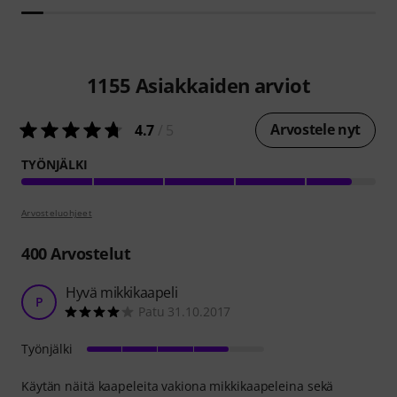
1155
Asiakkaiden arviot
Arvostele nyt
4.7
/ 5
TYÖNJÄLKI
Arvosteluohjeet
400
Arvostelut
Hyvä mikkikaapeli
P
Patu 31.10.2017
Työnjälki
Käytän näitä kaapeleita vakiona mikkikaapeleina sekä