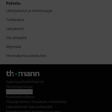
Palvelu
Lähetyskulut ja toimitusajat
Tukikeskus
Lahjakortit
Ota yhteyttä
Myymälä
Yleisnäkymä palveluihin
Sopimusehdot
/
Imprint
Yksityisyyssuoja
Evästeasetukset
Kumoamisoikeus
Tilausprosessi /tilauksen viimeistely
Lakisääteiset takuuoikeudet
Esteettömyyttä koskeva lausunto