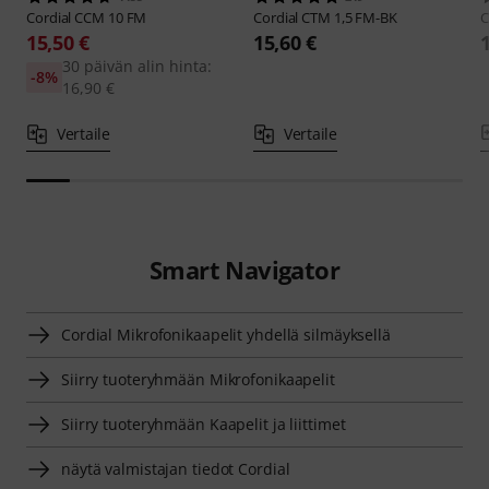
Cordial
CCM 10 FM
Cordial
CTM 1,5 FM-BK
C
15,50 €
15,60 €
30 päivän alin hinta:
-8%
16,90 €
Vertaile
Vertaile
Smart Navigator
Cordial Mikrofonikaapelit yhdellä silmäyksellä
Siirry tuoteryhmään Mikrofonikaapelit
Siirry tuoteryhmään Kaapelit ja liittimet
näytä valmistajan tiedot Cordial