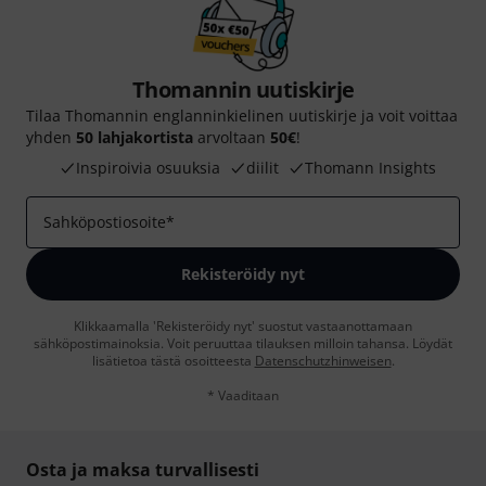
Thomannin uutiskirje
Tilaa Thomannin englanninkielinen uutiskirje ja voit voittaa
yhden
50 lahjakortista
arvoltaan
50€
!
Inspiroivia osuuksia
diilit
Thomann Insights
Sahköpostiosoite
*
Rekisteröidy nyt
Klikkaamalla 'Rekisteröidy nyt' suostut vastaanottamaan
sähköpostimainoksia. Voit peruuttaa tilauksen milloin tahansa. Löydät
lisätietoa tästä osoitteesta
Datenschutzhinweisen
.
* Vaaditaan
Osta ja maksa turvallisesti