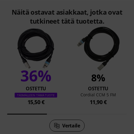
Näitä ostavat asiakkaat, jotka ovat
tutkineet tätä tuotetta.
36%
8%
OSTETTU
OSTETTU
Cordial CCM 5 FM
TÄSMÄLLEEN TÄMÄ TUOTE
15,50 €
11,90 €
Vertaile