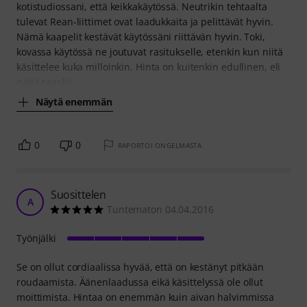
kotistudiossani, että keikkakäytössä. Neutrikin tehtaalta
tulevat Rean-liittimet ovat laadukkaita ja pelittävät hyvin.
Nämä kaapelit kestävät käytössäni riittävän hyvin. Toki,
kovassa käytössä ne joutuvat rasitukselle, etenkin kun niitä
käsittelee kuka milloinkin. Hinta on kuitenkin edullinen, eli
näitä raaskii
Näytä enemmän
0
0
RAPORTOI ONGELMASTA
Suosittelen
A
Tuntematon 04.04.2016
Työnjälki
Se on ollut cordiaalissa hyvää, että on kestänyt pitkään
roudaamista. Äänenlaadussa eikä käsittelyssä ole ollut
moittimista. Hintaa on enemmän kuin aivan halvimmissa