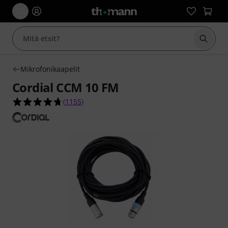
Aloita
Mikrofonikaapelit
Cordial CCM 10 FM
4.7 tähteä viidestä yhteensä 1155 asiakasarvost
(
1155
)