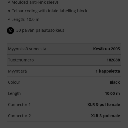
Moulded anti-kink sleeve
Colour coding with inlaid labelling block
Length: 10.0 m
30 päivän palautusoikeus
30
Myynnissä vuodesta
Kesäkuu 2005
Tuotenumero
182688
Myyntierä
1 kappaletta
Colour
Black
Length
10,00 m
Connector 1
XLR 3-pol female
Connector 2
XLR 3-pol male