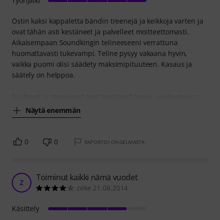
Työnjälki
Ostin kaksi kappaletta bändin treenejä ja keikkoja varten ja
ovat tähän asti kestäneet ja palvelleet moitteettomasti.
Aikaisempaan Soundkingin telineeseeni verrattuna
huomattavasti tukevampi. Teline pysyy vakaana hyvin,
vaikka puomi olisi säädety maksimipituuteen. Kasaus ja
säätely on helppoa.
Säätimet ja muoviosat ovat kestäneet hyvin, vaikka muista
Näytä enemmän
0
0
RAPORTOI ONGELMASTA
Toiminut kaikki nämä vuodet
Z
zeke 21.08.2014
Käsittely