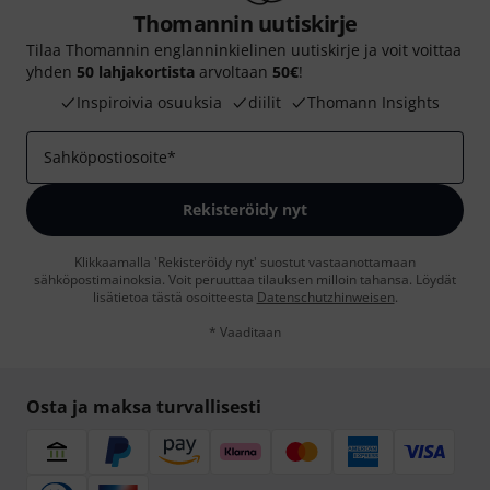
Thomannin uutiskirje
Tilaa Thomannin englanninkielinen uutiskirje ja voit voittaa
yhden
50 lahjakortista
arvoltaan
50€
!
Inspiroivia osuuksia
diilit
Thomann Insights
Sahköpostiosoite
*
Rekisteröidy nyt
Klikkaamalla 'Rekisteröidy nyt' suostut vastaanottamaan
sähköpostimainoksia. Voit peruuttaa tilauksen milloin tahansa. Löydät
lisätietoa tästä osoitteesta
Datenschutzhinweisen
.
* Vaaditaan
Osta ja maksa turvallisesti