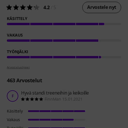
Arvostele nyt
4.2
/ 5
KÄSITTELY
VAKAUS
TYÖNJÄLKI
Arvosteluohjeet
463
Arvostelut
Hyvä standi treeneihin ja keikoille
F
FinnMan 15.01.2021
Käsittely
Vakaus