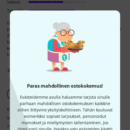
Vakaus
Työnjälki
Omassa "kotistudiossa" (eli missä nyt ikinä kulkeekaan
pitkin asuntoa) on tämä Millenium MS-2001 ständi toiminut
ihan hyvin. Ei ehkä maailman vakain, mutta toimii
kotiäänittäjällä varmasti mainiosti. Treenikämpälle tai
keikoille en varmaan ottaisi mukaan, koska ei ole niin
hirveän vakaa kovemmassa käytössä.
0
0
RAPORTOI ONGELMASTA
Paras mahdollinen ostokokemus!
Erinomainen mikkiständi
A
Evästeidemme avulla haluamme tarjota sinulle
Tuntematon 13.02.2016
parhaan mahdollisen ostokokemuksen kaikkine
Käsittely
siihen liittyvine yksityiskohtineen. Tähän kuuluvat
esimerkiksi sopivat tarjoukset, personoidut
Vakaus
mainokset ja mieltymysten tallentaminen. Jos
Työnjälki
tämä sopii sinulle, hyväksy vain evästeiden käyttö