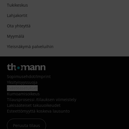
Tukikeskus
Lahjakortit
Ota yhteyttä
Myymälä
Yleisnäkymä palveluihin
Sopimusehdot
/
Imprint
Yksityisyyssuoja
Evästeasetukset
Kumoamisoikeus
Tilausprosessi /tilauksen viimeistely
Lakisääteiset takuuoikeudet
Esteettömyyttä koskeva lausunto
Peruuta tilaus