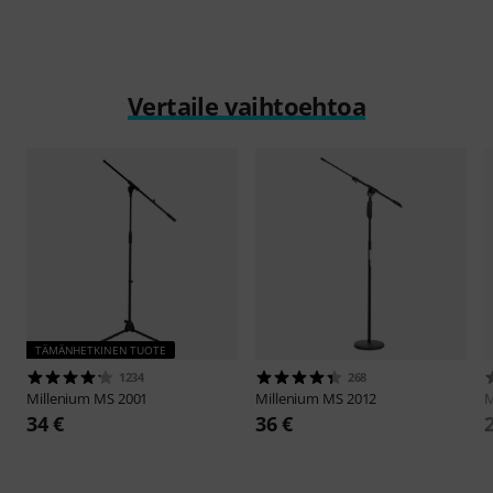
Vertaile vaihtoehtoa
TÄMÄNHETKINEN TUOTE
1234
268
Millenium
MS 2001
Millenium
MS 2012
M
34 €
36 €