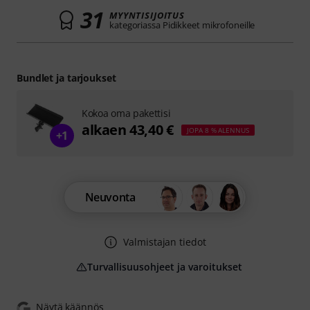
31
MYYNTISIJOITUS
kategoriassa Pidikkeet mikrofoneille
Bundlet ja tarjoukset
Kokoa oma pakettisi
alkaen 43,40 €
JOPA 8 % ALENNUS
+1
Neuvonta
Valmistajan tiedot
Turvallisuusohjeet ja varoitukset
Näytä käännös