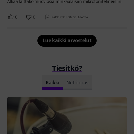
Älkää laittako muoviosia minkäälaisiin mikrofonitelineisiin.
0
0
RAPORTOI ONGELMASTA
Lue kaikki arvostelut
Tiesitkö?
Kaikki
Nettiopas