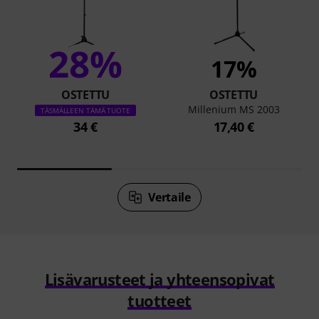
28%
17%
OSTETTU
OSTETTU
Millenium MS 2003
TÄSMÄLLEEN TÄMÄ TUOTE
34 €
17,40 €
Vertaile
Lisävarusteet ja yhteensopivat
tuotteet