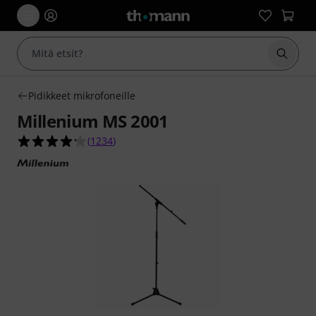
Aloita
Pidikkeet mikrofoneille
Millenium MS 2001
4.2 tähteä viidestä yhteensä 1234 asiakasarvost
(
1234
)