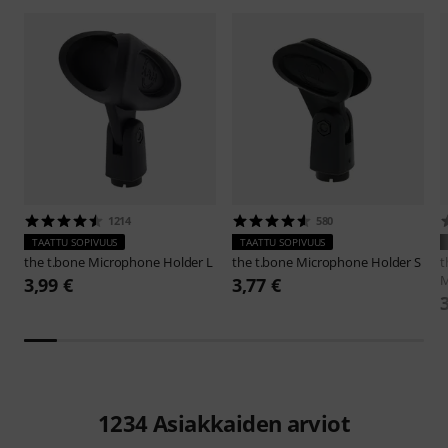
1214
580
TAATTU SOPIVUUS
TAATTU SOPIVUUS
the t.bone
Microphone Holder L
the t.bone
Microphone Holder S
t
3,99 €
3,77 €
1234
Asiakkaiden arviot