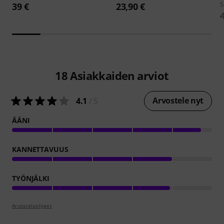
S
39 €
23,90 €
18
Asiakkaiden arviot
Arvostele nyt
4.1
/ 5
ÄÄNI
KANNETTAVUUS
TYÖNJÄLKI
Arvosteluohjeet