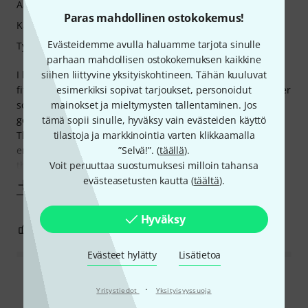
Ääni
Paras mahdollinen ostokokemus!
Kannettavuus
Evästeidemme avulla haluamme tarjota sinulle
Työnjälki
parhaan mahdollisen ostokokemuksen kaikkine
I believe I have a slightly small head because these did not
siihen liittyvine yksityiskohtineen. Tähän kuuluvat
fit great. There was a large gap near the bottom back corner
esimerkiksi sopivat tarjoukset, personoidut
so it never felt like it was sitting well on my ears. Sound is
mainokset ja mieltymysten tallentaminen. Jos
good but I think the gap really affected the bass response.
tämä sopii sinulle, hyväksy vain evästeiden käyttö
The magnet holding the headband is also not strong
tilastoja ja markkinointia varten klikkaamalla
enough and comes undone too often. Too bad I feel like
”Selvä!”. (
täällä
).
they almost nailed
Voit peruuttaa suostumuksesi milloin tahansa
evästeasetusten kautta (
täältä
).
Näytä enemmän
Hyväksy
2
0
RAPORTOI ONGELMASTA
Evästeet hylätty
Lisätietoa
Lue kaikki arvostelut
·
Yritystiedot
Yksityisyyssuoja