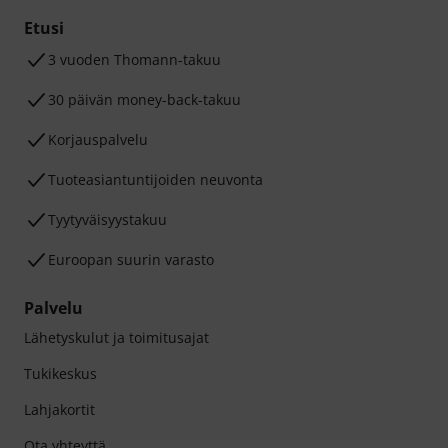
Etusi
3 vuoden Thomann-takuu
30 päivän money-back-takuu
Korjauspalvelu
Tuoteasiantuntijoiden neuvonta
Tyytyväisyystakuu
Euroopan suurin varasto
Palvelu
Lähetyskulut ja toimitusajat
Tukikeskus
Lahjakortit
Ota yhteyttä