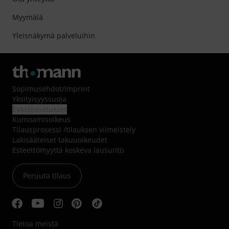
Myymälä
Yleisnäkymä palveluihin
Sopimusehdot
/
Imprint
Yksityisyyssuoja
Evästeasetukset
Kumoamisoikeus
Tilausprosessi /tilauksen viimeistely
Lakisääteiset takuuoikeudet
Esteettömyyttä koskeva lausunto
Peruuta tilaus
Tietoa meistä