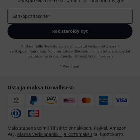
Inspiroivia osuuksia
diilit
Thomann Insights
Sahköpostiosoite
*
Rekisteröidy nyt
Klikkaamalla 'Rekisteröidy nyt' suostut vastaanottamaan
sähköpostimainoksia. Voit peruuttaa tilauksen milloin tahansa. Löydät
lisätietoa tästä osoitteesta
Datenschutzhinweisen
.
* Vaaditaan
Osta ja maksa turvallisesti
Maksutapana toimii Tilisiirto ennakkoon, PayPal, Amazon
Pay,
Klarna Verkkopankki- ja korttimaksu
tai luottokortti.