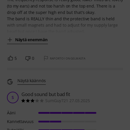
(to my ears) and not too harsh on the top end. There is a
drop off at the super high end but that's okay.
The band is REALLY thin and the protective band is held
with small magnets and had to adjust for my supply large
head but once I have the band adjusted,
Näytä enemmän
5
0
RAPORTOI ONGELMASTA
Näytä käännös
Good sound but bad fit
S
SumGuy721 27.03.2025
Ääni
Kannettavuus