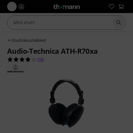
Aloita
Studiokuulokkeet
Audio-Technica ATH-R70xa
4.1 tähteä viidestä yhteensä 18 asiakasarvostelu
(
18
)