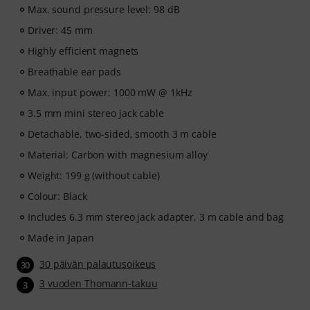
Max. sound pressure level: 98 dB
Driver: 45 mm
Highly efficient magnets
Breathable ear pads
Max. input power: 1000 mW @ 1kHz
3.5 mm mini stereo jack cable
Detachable, two-sided, smooth 3 m cable
Material: Carbon with magnesium alloy
Weight: 199 g (without cable)
Colour: Black
Includes 6.3 mm stereo jack adapter, 3 m cable and bag
Made in Japan
30 päivän palautusoikeus
30
3 vuoden Thomann-takuu
3