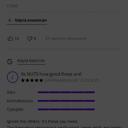
CONS
The headband design lacks sufficient clamping force for my
Näytä enemmän
10
9
RAPORTOI ONGELMASTA
Näytä käännös
Its NUTS how good these are!
J
JohnPaulMusicUK 12.03.2025
Ääni
Kannettavuus
Työnjälki
Ignore the others. It's these you need.
The frequency response is really good, lower mids are lovely