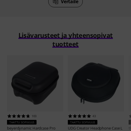
Vertaile
Lisävarusteet ja yhteensopivat
tuotteet
103
43
TAATTU SOPIVUUS
TAATTU SOPIVUUS
beyerdynamic
Hardcase Pro
UDG
Creator Headphone Case L
t