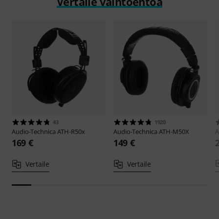
Vertaile vaihtoehtoa
43
1920
Audio-Technica
ATH-R50x
Audio-Technica
ATH-M50X
A
169 €
149 €
Vertaile
Vertaile