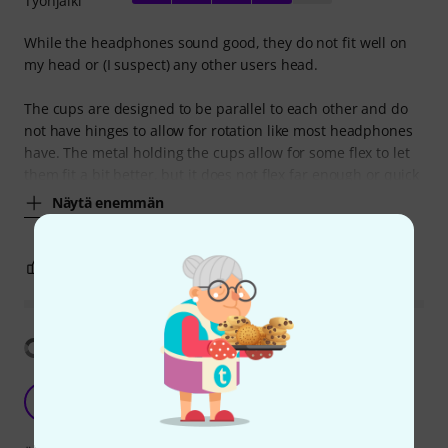
Työnjälki
While the headphones sound good, they do not fit well on
my head or (I suspect) any other users head.
The cups are designed to be parallel to each other and do
not have hinges to allow for rotation like most headphones
have. The metal holding the cups allow for some flex to let
them fit a bit better, but it does not flex far enough or quick
Näytä enemmän
3
0
RAPORTOI ONGELMASTA
Näytä käännös
Super comfortable but annoying fit
C
Conduit 16.07.2025