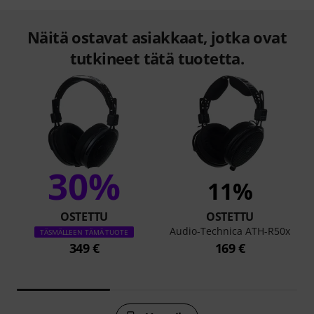
Näitä ostavat asiakkaat, jotka ovat
tutkineet tätä tuotetta.
30%
11%
OSTETTU
OSTETTU
Audio-Technica ATH-R50x
TÄSMÄLLEEN TÄMÄ TUOTE
349 €
169 €