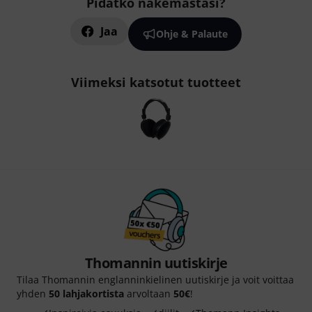
Pidätkö näkemästäsi?
Jaa
Ohje & Palaute
Viimeksi katsotut tuotteet
Thomannin uutiskirje
Tilaa Thomannin englanninkielinen uutiskirje ja voit voittaa
yhden
50 lahjakortista
arvoltaan
50€
!