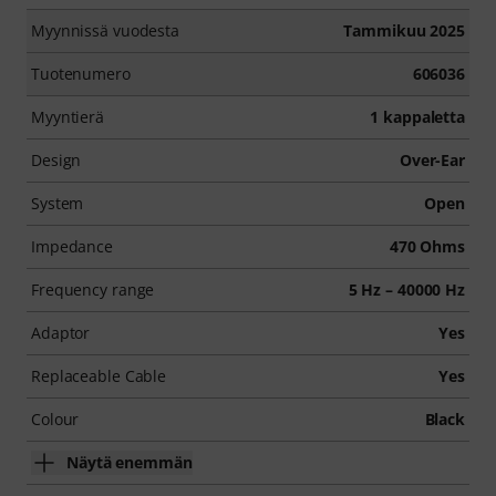
Myynnissä vuodesta
Tammikuu 2025
Tuotenumero
606036
Myyntierä
1 kappaletta
Design
Over-Ear
System
Open
Impedance
470 Ohms
Frequency range
5 Hz – 40000 Hz
Adaptor
Yes
Replaceable Cable
Yes
Colour
Black
Näytä enemmän