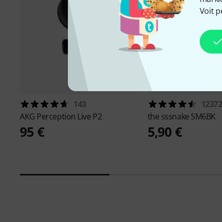
Voit p
143
1237
AKG
Perception Live P2
the sssnake
SM6BK
95 €
5,90 €