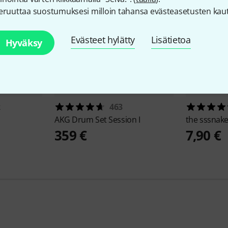
eruuttaa suostumuksesi milloin tahansa evästeasetusten kaut
Evästeet hylätty
Lisätietoa
Hyväksy
2
463
AKG
Drum Set Session I
the sssnak
359 €
7,90 €