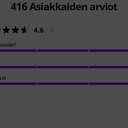
416
Asiakkaiden arviot
4.6
/ 5
ISUUDET
LKI