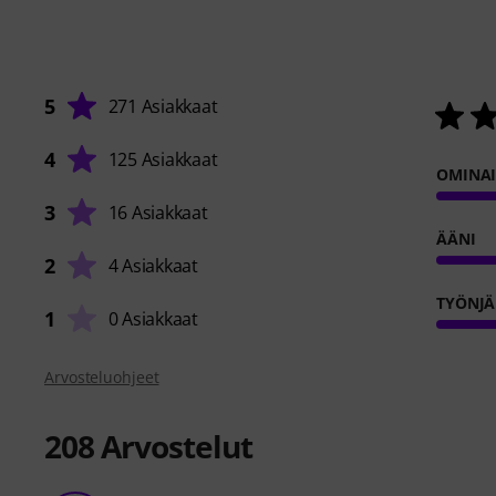
5
271 Asiakkaat
4
125 Asiakkaat
OMINA
3
16 Asiakkaat
ÄÄNI
2
4 Asiakkaat
TYÖNJÄ
1
0 Asiakkaat
Arvosteluohjeet
208
Arvostelut