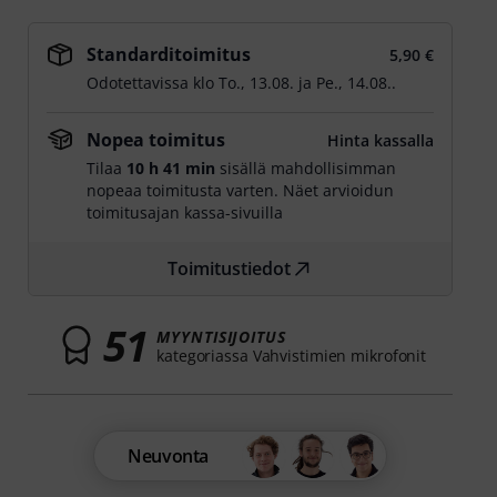
Standarditoimitus
5,90 €
Odotettavissa klo
To., 13.08.
ja
Pe., 14.08.
.
Nopea toimitus
Hinta kassalla
Tilaa
10 h 41 min
sisällä mahdollisimman
nopeaa toimitusta varten. Näet arvioidun
toimitusajan kassa-sivuilla
Toimitustiedot
51
MYYNTISIJOITUS
kategoriassa Vahvistimien mikrofonit
Neuvonta