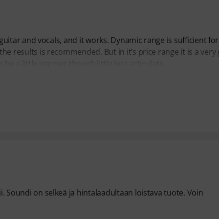
or guitar and vocals, and it works. Dynamic range is sufficient fo
the results is recommended. But in it’s price range it is a very
be a little warmer though little less articulate.
ii. Soundi on selkeä ja hintalaadultaan loistava tuote. Voin