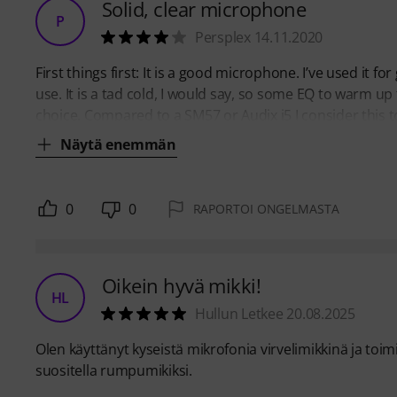
Solid, clear microphone
P
Persplex 14.11.2020
First things first: It is a good microphone. I’ve used it f
use. It is a tad cold, I would say, so some EQ to warm up 
choice. Compared to a SM57 or Audix i5 I consider this to 
Näytä enemmän
0
0
RAPORTOI ONGELMASTA
Oikein hyvä mikki!
HL
Hullun Letkee 20.08.2025
Olen käyttänyt kyseistä mikrofonia virvelimikkinä ja toim
suositella rumpumikiksi.