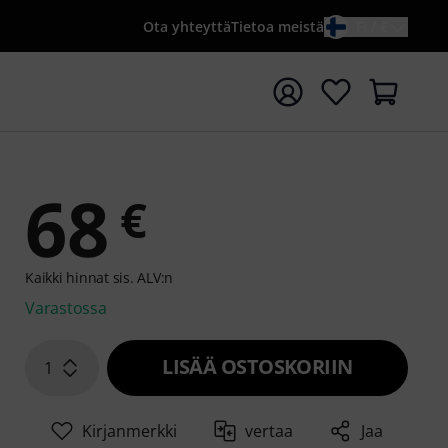
Ota yhteyttä
Tietoa meistä
FI / €
ta haku hakusanalla {searchTerm}
68
€
Kaikki hinnat sis. ALV:n
Varastossa
LISÄÄ OSTOSKORIIN
1
Kirjanmerkki
vertaa
Jaa