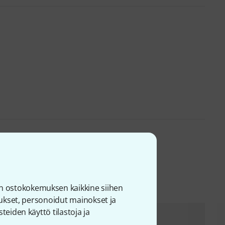
uotteet
n ostokokemuksen kaikkine siihen
joukset, personoidut mainokset ja
teiden käyttö tilastoja ja