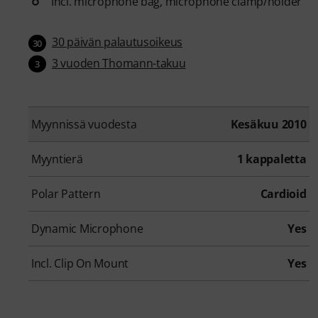
Incl. microphone bag, microphone clamp/holder
30 päivän palautusoikeus
30
3 vuoden Thomann-takuu
3
Myynnissä vuodesta
Kesäkuu 2010
Myyntierä
1 kappaletta
Polar Pattern
Cardioid
Dynamic Microphone
Yes
Incl. Clip On Mount
Yes