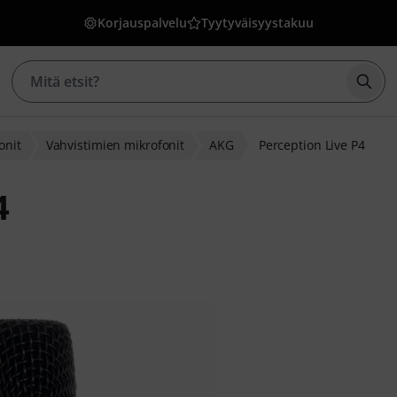
Korjauspalvelu
Tyytyväisyystakuu
Aloi
onit
Vahvistimien mikrofonit
AKG
Perception Live P4
4
iakasarvostelusta