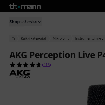
Shop
Service
Kaikki kategoriat
Mikrofonit
Instrumenttimikrof
AKG Perception Live P
4.6 tähteä viidestä yhteensä 416 as
(
416
)