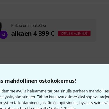
Kokoa oma pakettisi
alkaen 4 399 €
JOPA 8 % ALENNUS
+4
as mahdollinen ostokokemus!
rusteet ja yhteensopivat t
eidemme avulla haluamme tarjota sinulle parhaan mahdollise
vine yksityiskohtineen. Tähän kuuluvat esimerkiksi sopivat tar
mysten tallentaminen. Jos tämä sopii sinulle, hyväksy vain eväs
nointia varten klikkaamalla ”Selvä!”. (
täällä
).