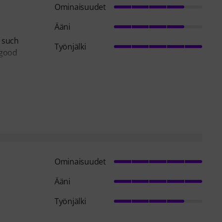
Ominaisuudet
Ääni
r such
Työnjälki
 good
Ominaisuudet
Ääni
Työnjälki