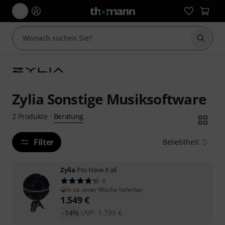
Suche 
Zylia Sonstige Musiksoftware
Beratung
2
Produkte
·
Filter
Beliebtheit
Zylia
Pro Have it all
6
In ca. einer Woche lieferbar
1.549
€
-14%
UVP:
1.799
€