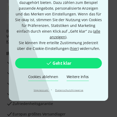
dazugehört bieten. Dazu zählen zum Beispiel
passende Angebote, personalisierte Anzeigen
und das Merken von Einstellungen. Wenn das für
Sie okay ist, stimmen Sie der Nutzung von Cookies
für Präferenzen, Statistiken und Marketing
Bezahlen Sie vertraulich und sicher per Nachnahme,
einfach durch einen Klick auf „Geht klar“ zu (
alle
Vorkasse, PayPal, Amazon Pay,
Klarna Sofort bezahlen
,
anzeigen
).
Klarna Ratenzahlung
oder Kreditkarte.
Sie können Ihre erteilte Zustimmung jederzeit
über die Cookie-Einstellungen (
hier
) widerrufen.
Ihre Vorteile
3 Jahre Thomann Garantie
Geht klar
30 Tage Money-Back-Garantie
Cookies ablehnen
Weitere Infos
Reparaturservice
·
Impressum
Datenschutzhinweise
Beratung durch Fachexperten
Zufriedenheitsgarantie
Europas größtes Versandlager