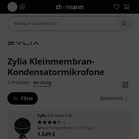
Suche 
Zylia Kleinmembran-
Kondensatormikrofone
Beratung
2
Produkte
·
Filter
Beliebtheit
Zylia
Pro Have it all
6
Kurzfristig lieferbar (2–5 Tage)
1.549
€