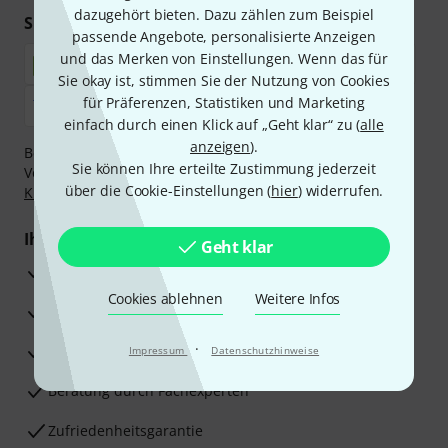
dazugehört bieten. Dazu zählen zum Beispiel
Sicher einkaufen & bezahlen
passende Angebote, personalisierte Anzeigen
und das Merken von Einstellungen. Wenn das für
Sie okay ist, stimmen Sie der Nutzung von Cookies
für Präferenzen, Statistiken und Marketing
einfach durch einen Klick auf „Geht klar“ zu (
alle
anzeigen
).
Bezahlen Sie vertraulich und sicher per Nachnahme,
Sie können Ihre erteilte Zustimmung jederzeit
Vorkasse, PayPal, Amazon Pay,
Klarna Sofort bezahlen
,
über die Cookie-Einstellungen (
hier
) widerrufen.
Klarna Ratenzahlung
oder Kreditkarte.
Ihre Vorteile
Geht klar
3 Jahre Thomann Garantie
Cookies ablehnen
Weitere Infos
30 Tage Money-Back-Garantie
·
Reparaturservice
Impressum
Datenschutzhinweise
Beratung durch Fachexperten
Zufriedenheitsgarantie