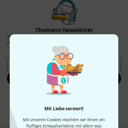
Thomann Newsletter
Abonniere den Thomann Newsletter und gewinne mit
etwas Glück einen von
50 Gutscheinen
über jeweils
50€
!
Inspirierende Beiträge
Deals
Thomann Insights
E-Mail-Adresse
*
Jetzt anmelden
Mit Klick auf „Jetzt anmelden“ stimmen Sie dem Erhalt von E-Mail-
Werbung und einer Messung des E-Mail-Nutzungsverhaltens zu. Die
Abmeldung ist jederzeit möglich. Weitere Informationen finden Sie in
unseren
Datenschutzhinweisen
.
Mit Liebe serviert!
* Pflichtfeld
Mit unseren Cookies möchten wir Ihnen ein
fluffiges Einkaufserlebnis mit allem was