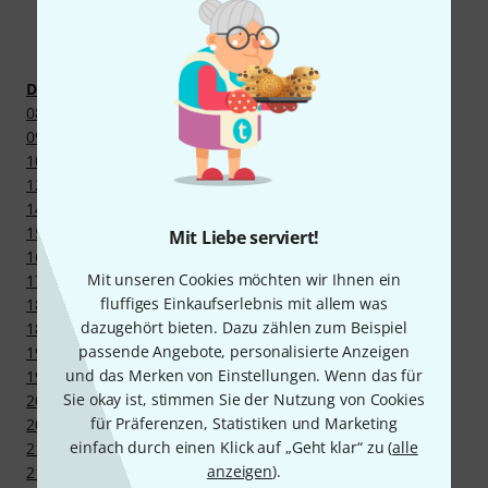
Mehr entdecken
Drums und Percussion
08" Splashbecken
09" Splashbecken
10" Splashbecken
12" Splashbecken
14" Crashbecken
15" Crashbecken
Mit Liebe serviert!
16" Crashbecken
Mit unseren Cookies möchten wir Ihnen ein
17" Crashbecken
fluffiges Einkaufserlebnis mit allem was
18" Crashbecken
dazugehört bieten. Dazu zählen zum Beispiel
18" Ridebecken
passende Angebote, personalisierte Anzeigen
19" Crashbecken
und das Merken von Einstellungen. Wenn das für
19" Ridebecken
Sie okay ist, stimmen Sie der Nutzung von Cookies
20" Crashbecken
für Präferenzen, Statistiken und Marketing
20" Ridebecken
einfach durch einen Klick auf „Geht klar“ zu (
alle
21" Crashbecken und größer
anzeigen
).
21" Ridebecken