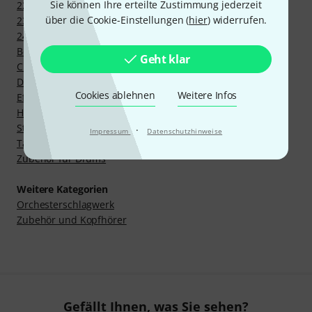
Sie können Ihre erteilte Zustimmung jederzeit
22" Ridebecken
über die Cookie-Einstellungen (
hier
) widerrufen.
23" Ridebecken
24" Ridebecken und größer
Beckensets
Geht klar
Chinabecken
Drumsticks und Mallets
Cookies ablehnen
Weitere Infos
Effektbecken
HiHat Becken
Stacks
·
Impressum
Datenschutzhinweise
Taschen und Koffer für Drums
Zubehör für Drums
Weitere Kategorien
Orchesterschlagwerk
Zubehör und Kopfhörer
Gefällt Ihnen, was Sie sehen?