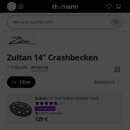
Suche 
Zultan 14" Crashbecken
Beratung
7
Produkte
·
Filter
Beliebtheit
Zultan
14" Dark Matter Splatter Crash
23
TOP-SELLER
Sofort lieferbar
129
€