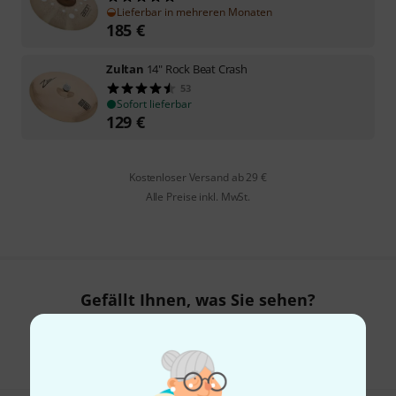
Lieferbar in mehreren Monaten
185
€
Zultan
14" Rock Beat Crash
53
Sofort lieferbar
129
€
Kostenloser Versand ab 29 €
Alle Preise inkl. MwSt.
Gefällt Ihnen, was Sie sehen?
Teilen
Hilfe & Feedback