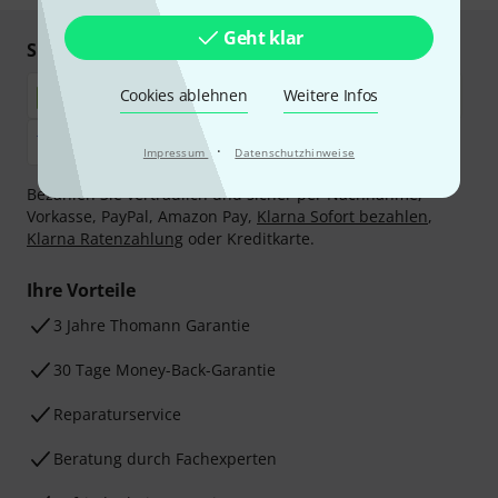
Geht klar
Sicher einkaufen & bezahlen
Cookies ablehnen
Weitere Infos
·
Impressum
Datenschutzhinweise
Bezahlen Sie vertraulich und sicher per Nachnahme,
Vorkasse, PayPal, Amazon Pay,
Klarna Sofort bezahlen
,
Klarna Ratenzahlung
oder Kreditkarte.
Ihre Vorteile
3 Jahre Thomann Garantie
30 Tage Money-Back-Garantie
Reparaturservice
Beratung durch Fachexperten