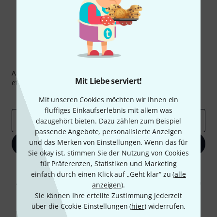
Thomann Newsletter
Abonniere den Thomann Newsletter und gewinne mit
Mit Liebe serviert!
etwas Glück einen von
50 Gutscheinen
über jeweils
50€
!
Inspirierende Beiträge
Deals
Thomann Insights
Mit unseren Cookies möchten wir Ihnen ein
fluffiges Einkaufserlebnis mit allem was
E-Mail-Adresse
*
dazugehört bieten. Dazu zählen zum Beispiel
passende Angebote, personalisierte Anzeigen
und das Merken von Einstellungen. Wenn das für
Jetzt anmelden
Sie okay ist, stimmen Sie der Nutzung von Cookies
für Präferenzen, Statistiken und Marketing
Mit Klick auf „Jetzt anmelden“ stimmen Sie dem Erhalt von E-Mail-
einfach durch einen Klick auf „Geht klar“ zu (
alle
Werbung und einer Messung des E-Mail-Nutzungsverhaltens zu. Die
Abmeldung ist jederzeit möglich. Weitere Informationen finden Sie in
anzeigen
).
unseren
Datenschutzhinweisen
.
Sie können Ihre erteilte Zustimmung jederzeit
über die Cookie-Einstellungen (
* Pflichtfeld
hier
) widerrufen.