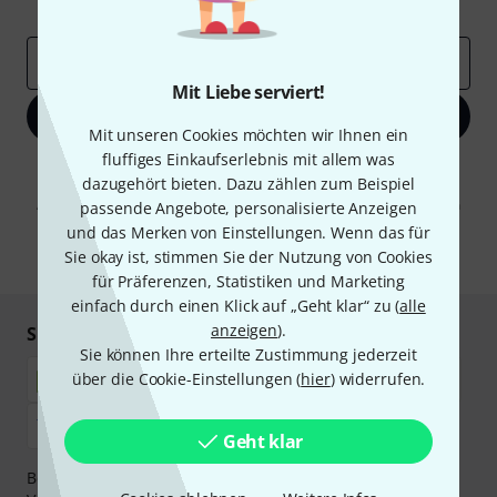
Inspirierende Beiträge
Deals
Thomann Insights
E-Mail-Adresse
*
Mit Liebe serviert!
Jetzt anmelden
Mit unseren Cookies möchten wir Ihnen ein
fluffiges Einkaufserlebnis mit allem was
Mit Klick auf „Jetzt anmelden“ stimmen Sie dem Erhalt von E-Mail-
dazugehört bieten. Dazu zählen zum Beispiel
Werbung und einer Messung des E-Mail-Nutzungsverhaltens zu. Die
Abmeldung ist jederzeit möglich. Weitere Informationen finden Sie in
passende Angebote, personalisierte Anzeigen
unseren
Datenschutzhinweisen
.
und das Merken von Einstellungen. Wenn das für
Sie okay ist, stimmen Sie der Nutzung von Cookies
* Pflichtfeld
für Präferenzen, Statistiken und Marketing
einfach durch einen Klick auf „Geht klar“ zu (
alle
anzeigen
).
Sicher einkaufen & bezahlen
Sie können Ihre erteilte Zustimmung jederzeit
über die Cookie-Einstellungen (
hier
) widerrufen.
Geht klar
Bezahlen Sie vertraulich und sicher per Nachnahme,