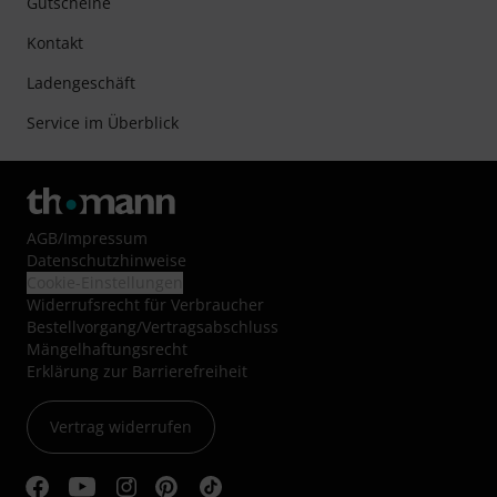
Gutscheine
Kontakt
Ladengeschäft
Service im Überblick
AGB
/
Impressum
Datenschutzhinweise
Cookie-Einstellungen
Widerrufsrecht für Verbraucher
Bestellvorgang/Vertragsabschluss
Mängelhaftungsrecht
Erklärung zur Barrierefreiheit
Vertrag widerrufen