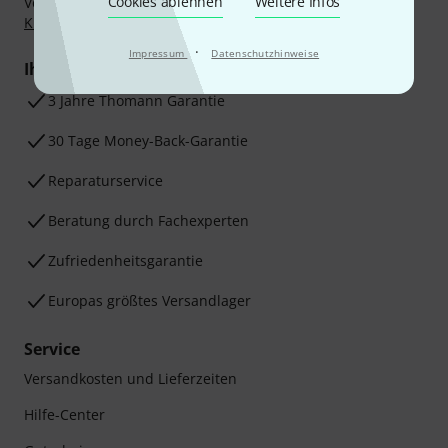
Cookies ablehnen
Weitere Infos
Vorkasse, PayPal, Amazon Pay,
Klarna Sofort bezahlen
,
Klarna Ratenzahlung
oder Kreditkarte.
·
Impressum
Datenschutzhinweise
Ihre Vorteile
3 Jahre Thomann Garantie
30 Tage Money-Back-Garantie
Reparaturservice
Beratung durch Fachexperten
Zufriedenheitsgarantie
Europas größtes Versandlager
Service
Versandkosten und Lieferzeiten
Hilfe-Center