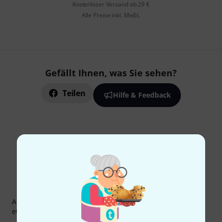
Kostenloser Versand ab 29 €
Alle Preise inkl. MwSt.
Gefällt Ihnen, was Sie sehen?
Teilen
Hilfe & Feedback
Thomann Newsletter
Abonniere den Thomann Newsletter und gewinne mit
etwas Glück einen von
50 Gutscheinen
über jeweils
50€
!