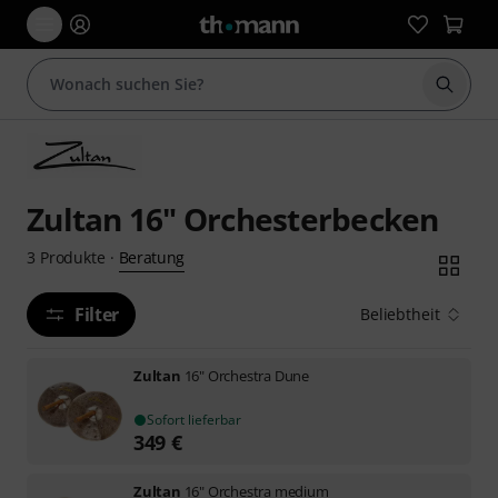
Suche 
Zultan 16" Orchesterbecken
Beratung
3
Produkte
·
Filter
Beliebtheit
Zultan
16" Orchestra Dune
Sofort lieferbar
349
€
Zultan
16" Orchestra medium