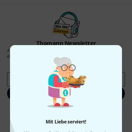
Thomann Newsletter
Abonniere den Thomann Newsletter und gewinne mit
etwas Glück einen von
50 Gutscheinen
über jeweils
50€
!
Inspirierende Beiträge
Deals
Thomann Insights
E-Mail-Adresse
*
Jetzt anmelden
Mit Klick auf „Jetzt anmelden“ stimmen Sie dem Erhalt von E-Mail-
Werbung und einer Messung des E-Mail-Nutzungsverhaltens zu. Die
Abmeldung ist jederzeit möglich. Weitere Informationen finden Sie in
Mit Liebe serviert!
unseren
Datenschutzhinweisen
.
* Pflichtfeld