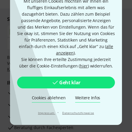
Mit unseren Cookies möchten wir Ihnen ein
fluffiges Einkaufserlebnis mit allem was
dazugehört bieten. Dazu zählen zum Beispiel
Sicher einkaufen & bezahlen
passende Angebote, personalisierte Anzeigen
und das Merken von Einstellungen. Wenn das für
Sie okay ist, stimmen Sie der Nutzung von Cookies
für Präferenzen, Statistiken und Marketing
einfach durch einen Klick auf „Geht klar“ zu (
alle
anzeigen
).
Bezahlen Sie vertraulich und sicher per Nachnahme,
Sie können Ihre erteilte Zustimmung jederzeit
Vorkasse, PayPal, Amazon Pay,
Klarna Sofort bezahlen
,
über die Cookie-Einstellungen (
hier
) widerrufen.
Klarna Ratenzahlung
oder Kreditkarte.
Geht klar
Ihre Vorteile
3 Jahre Thomann Garantie
Cookies ablehnen
Weitere Infos
30 Tage Money-Back-Garantie
·
Impressum
Datenschutzhinweise
Reparaturservice
Beratung durch Fachexperten