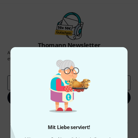
Thomann Newsletter
Abonniere den Thomann Newsletter und gewinne mit
etwas Glück einen von
50 Gutscheinen
über jeweils
50€
!
Inspirierende Beiträge
Deals
Thomann Insights
E-Mail-Adresse
*
Jetzt anmelden
Mit Klick auf „Jetzt anmelden“ stimmen Sie dem Erhalt von E-Mail-
Werbung und einer Messung des E-Mail-Nutzungsverhaltens zu. Die
Abmeldung ist jederzeit möglich. Weitere Informationen finden Sie in
Mit Liebe serviert!
unseren
Datenschutzhinweisen
.
* Pflichtfeld