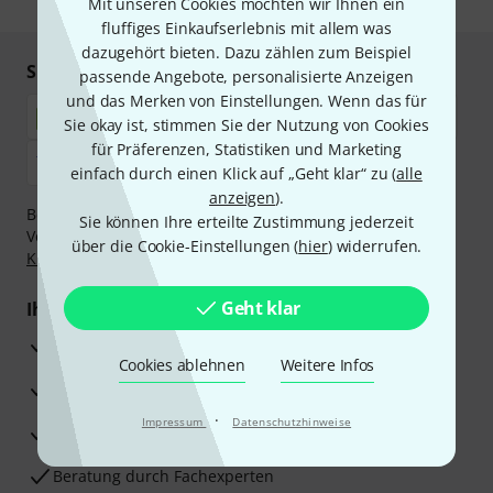
Mit unseren Cookies möchten wir Ihnen ein
fluffiges Einkaufserlebnis mit allem was
dazugehört bieten. Dazu zählen zum Beispiel
Sicher einkaufen & bezahlen
passende Angebote, personalisierte Anzeigen
und das Merken von Einstellungen. Wenn das für
Sie okay ist, stimmen Sie der Nutzung von Cookies
für Präferenzen, Statistiken und Marketing
einfach durch einen Klick auf „Geht klar“ zu (
alle
anzeigen
).
Bezahlen Sie vertraulich und sicher per Nachnahme,
Sie können Ihre erteilte Zustimmung jederzeit
Vorkasse, PayPal, Amazon Pay,
Klarna Sofort bezahlen
,
über die Cookie-Einstellungen (
hier
) widerrufen.
Klarna Ratenzahlung
oder Kreditkarte.
Geht klar
Ihre Vorteile
3 Jahre Thomann Garantie
Cookies ablehnen
Weitere Infos
30 Tage Money-Back-Garantie
·
Impressum
Datenschutzhinweise
Reparaturservice
Beratung durch Fachexperten