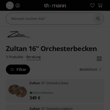
Suche 
Zultan 16" Orchesterbecken
Beratung
3
Produkte
·
Filter
Beliebtheit
Zultan
16" Orchestra Dune
Sofort lieferbar
349
€
Zultan
16" Orchestra medium