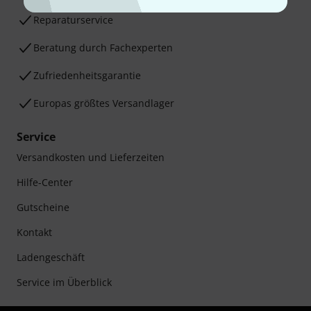
Reparaturservice
Beratung durch Fachexperten
Zufriedenheitsgarantie
Europas größtes Versandlager
Service
Versandkosten und Lieferzeiten
Hilfe-Center
Gutscheine
Kontakt
Ladengeschäft
Service im Überblick