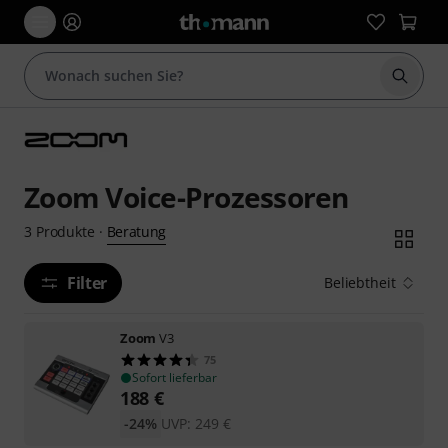
Suche 
Zoom Voice-Prozessoren
Beratung
3
Produkte
·
Filter
Beliebtheit
Zoom
V3
75
Sofort lieferbar
188
€
-24%
UVP:
249
€