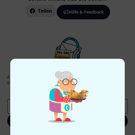
Teilen
Hilfe & Feedback
Thomann Newsletter
Abonniere den Thomann Newsletter und gewinne mit
etwas Glück einen von
50 Gutscheinen
über jeweils
50€
!
Inspirierende Beiträge
Deals
Thomann Insights
E-Mail-Adresse
*
Jetzt anmelden