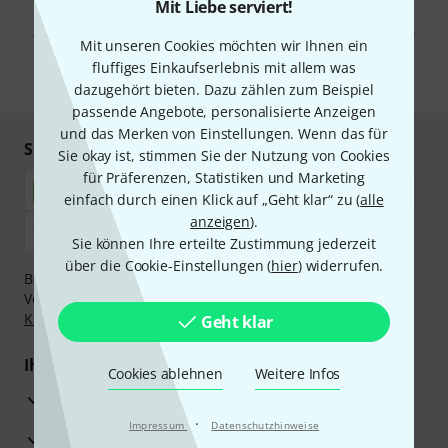
Mit Klick auf „Jetzt anmelden“ stimmen Sie dem Erhalt von E-Mail-
Mit Liebe serviert!
Werbung und einer Messung des E-Mail-Nutzungsverhaltens zu. Die
Abmeldung ist jederzeit möglich. Weitere Informationen finden Sie in
Mit unseren Cookies möchten wir Ihnen ein
unseren
Datenschutzhinweisen
.
fluffiges Einkaufserlebnis mit allem was
* Pflichtfeld
dazugehört bieten. Dazu zählen zum Beispiel
passende Angebote, personalisierte Anzeigen
und das Merken von Einstellungen. Wenn das für
Sicher einkaufen & bezahlen
Sie okay ist, stimmen Sie der Nutzung von Cookies
für Präferenzen, Statistiken und Marketing
einfach durch einen Klick auf „Geht klar“ zu (
alle
anzeigen
).
Sie können Ihre erteilte Zustimmung jederzeit
über die Cookie-Einstellungen (
hier
) widerrufen.
Bezahlen Sie vertraulich und sicher per Nachnahme,
Vorkasse, PayPal, Amazon Pay,
Klarna Sofort bezahlen
,
Klarna Ratenzahlung
oder Kreditkarte.
Geht klar
Ihre Vorteile
Cookies ablehnen
Weitere Infos
3 Jahre Thomann Garantie
·
Impressum
Datenschutzhinweise
30 Tage Money-Back-Garantie