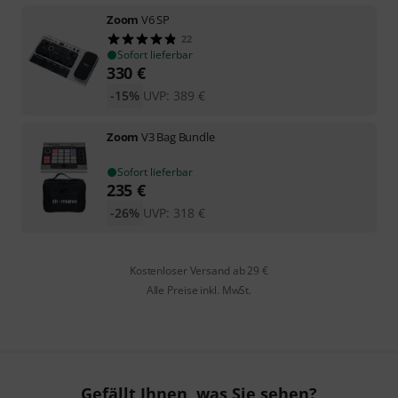
Zoom
V6 SP
22
Sofort lieferbar
330
€
-15%
UVP:
389
€
Zoom
V3 Bag Bundle
Sofort lieferbar
235
€
-26%
UVP:
318
€
Kostenloser Versand ab 29 €
Alle Preise inkl. MwSt.
Gefällt Ihnen, was Sie sehen?