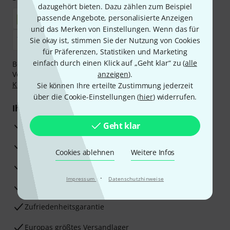
dazugehört bieten. Dazu zählen zum Beispiel
passende Angebote, personalisierte Anzeigen
und das Merken von Einstellungen. Wenn das für
Sie okay ist, stimmen Sie der Nutzung von Cookies
für Präferenzen, Statistiken und Marketing
einfach durch einen Klick auf „Geht klar“ zu (
alle
Bezahlen Sie vertraulich und sicher per Nachnahme,
Vorkasse, PayPal, Amazon Pay,
anzeigen
Klarna Sofort bezahlen
).
,
Klarna Ratenzahlung
oder Kreditkarte.
Sie können Ihre erteilte Zustimmung jederzeit
über die Cookie-Einstellungen (
hier
) widerrufen.
Ihre Vorteile
3 Jahre Thomann Garantie
Geht klar
30 Tage Money-Back-Garantie
Cookies ablehnen
Weitere Infos
Reparaturservice
·
Impressum
Datenschutzhinweise
Beratung durch Fachexperten
Zufriedenheitsgarantie
Europas größtes Versandlager