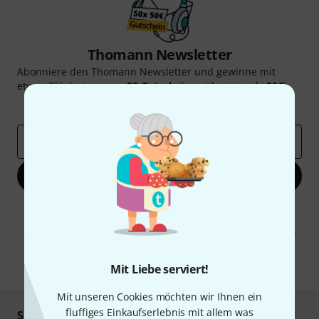
Thomann Newsletter
Abonniere den Thomann Newsletter und gewinne mit
etwas Glück einen von
50 Gutscheinen
über jeweils
50€
!
Inspirierende Beiträge
Deals
Thomann Insights
E-Mail-Adresse
*
Jetzt anmelden
Mit Klick auf „Jetzt anmelden“ stimmen Sie dem Erhalt von E-Mail-
Werbung und einer Messung des E-Mail-Nutzungsverhaltens zu. Die
Abmeldung ist jederzeit möglich. Weitere Informationen finden Sie in
unseren
Datenschutzhinweisen
.
* Pflichtfeld
Mit Liebe serviert!
Mit unseren Cookies möchten wir Ihnen ein
fluffiges Einkaufserlebnis mit allem was
Sicher einkaufen & bezahlen