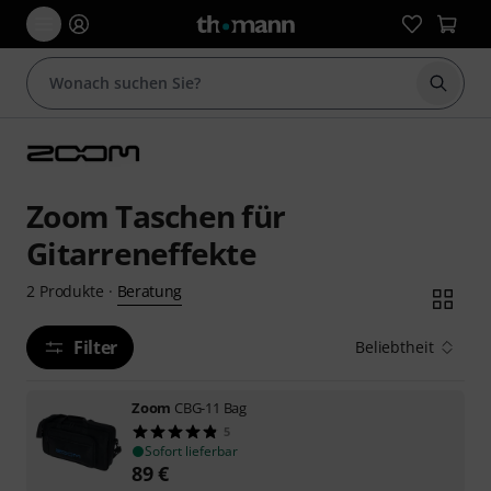
Suche 
Zoom Taschen für
Gitarreneffekte
Beratung
2
Produkte
·
Filter
Beliebtheit
Zoom
CBG-11 Bag
5
Sofort lieferbar
89
€