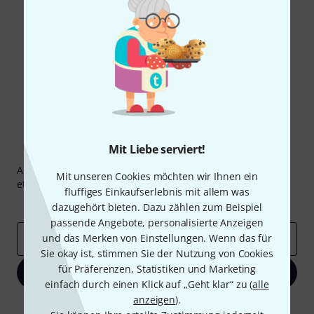
Teilen
Hilfe & Feedback
Mit Liebe serviert!
Thomann Newsletter
Abonniere den Thomann Newsletter und gewinne mit
Mit unseren Cookies möchten wir Ihnen ein
etwas Glück einen von
50 Gutscheinen
über jeweils
50€
!
fluffiges Einkaufserlebnis mit allem was
Inspirierende Beiträge
Deals
Thomann Insights
dazugehört bieten. Dazu zählen zum Beispiel
passende Angebote, personalisierte Anzeigen
und das Merken von Einstellungen. Wenn das für
E-Mail-Adresse
*
Sie okay ist, stimmen Sie der Nutzung von Cookies
für Präferenzen, Statistiken und Marketing
Jetzt anmelden
einfach durch einen Klick auf „Geht klar“ zu (
alle
anzeigen
).
Mit Klick auf „Jetzt anmelden“ stimmen Sie dem Erhalt von E-Mail-