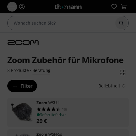
Suche 
Zoom Zubehör für Mikrofone
Beratung
8
Produkte
·
Filter
Beliebtheit
Zoom
WSU-1
126
Sofort lieferbar
29
€
Zoom
WSH-5s