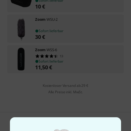
Sofort lieferbar
10
€
Zoom
WSU-2
Sofort lieferbar
30
€
Zoom
WSS-6
13
Sofort lieferbar
11,50
€
Kostenloser Versand ab 29 €
Alle Preise inkl. MwSt.
Gefällt Ihnen, was Sie sehen?