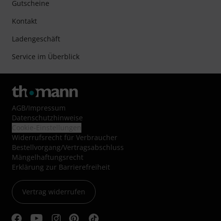
Gutscheine
Kontakt
Ladengeschäft
Service im Überblick
AGB
/
Impressum
Datenschutzhinweise
Cookie-Einstellungen
Widerrufsrecht für Verbraucher
Bestellvorgang/Vertragsabschluss
Mängelhaftungsrecht
Erklärung zur Barrierefreiheit
Vertrag widerrufen