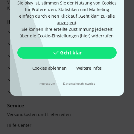
Vorkasse, PayPal, Amazon Pay,
Klarna Sofort bezahlen
,
Sie okay ist, stimmen Sie der Nutzung von Cookies
Klarna Ratenzahlung
oder Kreditkarte.
für Präferenzen, Statistiken und Marketing
einfach durch einen Klick auf „Geht klar“ zu (
alle
Ihre Vorteile
anzeigen
).
Sie können Ihre erteilte Zustimmung jederzeit
3 Jahre Thomann Garantie
über die Cookie-Einstellungen (
hier
) widerrufen.
30 Tage Money-Back-Garantie
Geht klar
Reparaturservice
Beratung durch Fachexperten
Cookies ablehnen
Weitere Infos
Zufriedenheitsgarantie
·
Impressum
Datenschutzhinweise
Europas größtes Versandlager
Service
Versandkosten und Lieferzeiten
Hilfe-Center