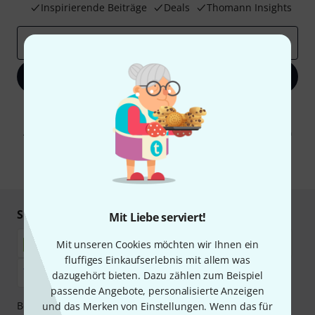
Inspirierende Beiträge
Deals
Thomann Insights
E-Mail-Adresse
*
Jetzt anmelden
Mit Klick auf „Jetzt anmelden“ stimmen Sie dem Erhalt von E-Mail-
Werbung und einer Messung des E-Mail-Nutzungsverhaltens zu. Die
Abmeldung ist jederzeit möglich. Weitere Informationen finden Sie in
unseren
Datenschutzhinweisen
.
* Pflichtfeld
Sicher einkaufen & bezahlen
Mit Liebe serviert!
Mit unseren Cookies möchten wir Ihnen ein
fluffiges Einkaufserlebnis mit allem was
dazugehört bieten. Dazu zählen zum Beispiel
passende Angebote, personalisierte Anzeigen
Bezahlen Sie vertraulich und sicher per Nachnahme,
und das Merken von Einstellungen. Wenn das für