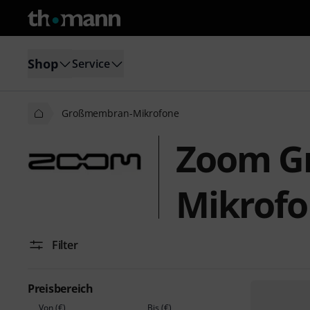
Shop
Service
Großmembran-Mikrofone
Zoom G
Mikrof
Filter
Preisbereich
Von (€)
Bis (€)