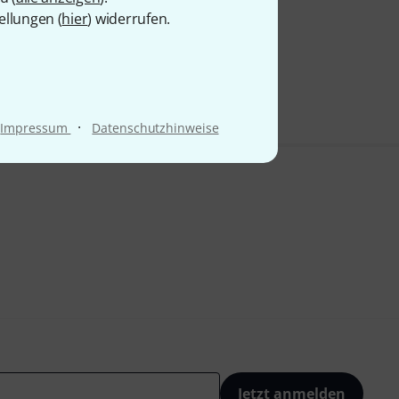
ellungen (
hier
) widerrufen.
·
Impressum
Datenschutzhinweise
Jetzt anmelden