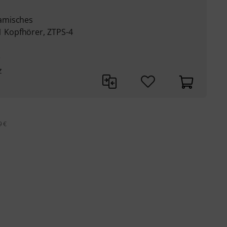
amisches
Kopfhörer, ZTPS-4
e
z
9 €