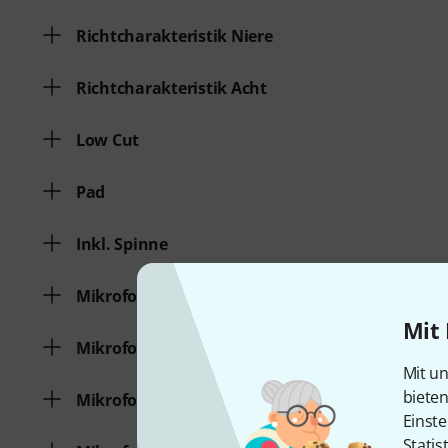
Richtcharakteristik Niere
Richtcharakteristik Acht
Low Cut
Pad
Inkl. Spinne
Mikrofonset für Gitarre
Mit 
Mikrofonset für Drums
Mit un
biete
Mikrofonset für Gesang / Sprache
Einste
Statis