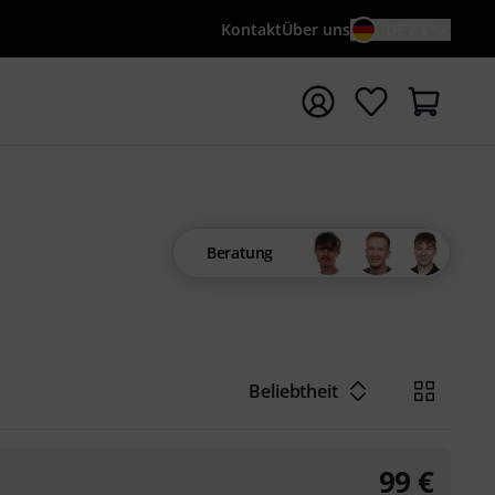
Kontakt
Über uns
DE / €
e mit Suchwort {searchTerm} starten
Beratung
Beliebtheit
99
€