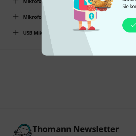
Mikrofonset für Kamera
Sie kö
Mikrofonset für Blasinstrumente
USB Mikrofon
Thomann Newsletter