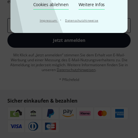
etwas Glück einen von
50 Gutscheinen
über jeweils
50€
!
Cookies ablehnen
Weitere Infos
Inspirierende Beiträge
Deals
Thomann Insights
·
Impressum
Datenschutzhinweise
E-Mail-Adresse
*
Jetzt anmelden
Mit Klick auf „Jetzt anmelden“ stimmen Sie dem Erhalt von E-Mail-
Werbung und einer Messung des E-Mail-Nutzungsverhaltens zu. Die
Abmeldung ist jederzeit möglich. Weitere Informationen finden Sie in
unseren
Datenschutzhinweisen
.
* Pflichtfeld
Sicher einkaufen & bezahlen