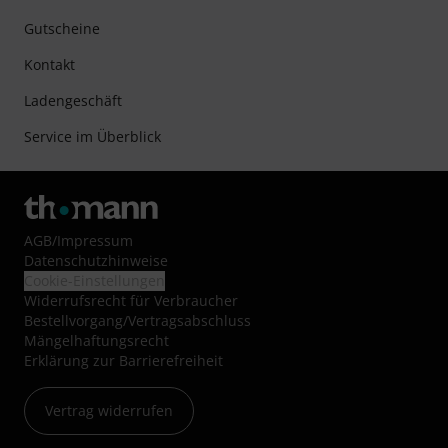
Gutscheine
Kontakt
Ladengeschäft
Service im Überblick
AGB
/
Impressum
Datenschutzhinweise
Cookie-Einstellungen
Widerrufsrecht für Verbraucher
Bestellvorgang/Vertragsabschluss
Mängelhaftungsrecht
Erklärung zur Barrierefreiheit
Vertrag widerrufen