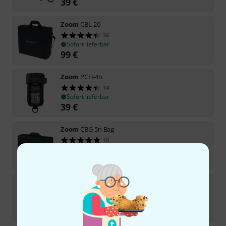
39
€
Zoom
CBL-20
36
Sofort lieferbar
99
€
Zoom
PCH-4n
14
Sofort lieferbar
39
€
Zoom
CBG-5n Bag
10
Sofort lieferbar
46
€
Zoom
PCH-5 B-Stock
Sofort lieferbar
33,40
€