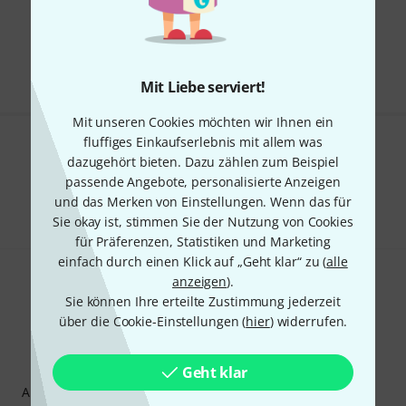
Kostenloser Versand ab 29 €
Alle Preise inkl. MwSt.
Mit Liebe serviert!
Mit unseren Cookies möchten wir Ihnen ein
fluffiges Einkaufserlebnis mit allem was
Gefällt Ihnen, was Sie sehen?
dazugehört bieten. Dazu zählen zum Beispiel
passende Angebote, personalisierte Anzeigen
Teilen
Hilfe & Feedback
und das Merken von Einstellungen. Wenn das für
Sie okay ist, stimmen Sie der Nutzung von Cookies
für Präferenzen, Statistiken und Marketing
einfach durch einen Klick auf „Geht klar“ zu (
alle
anzeigen
).
Sie können Ihre erteilte Zustimmung jederzeit
über die Cookie-Einstellungen (
hier
) widerrufen.
Thomann Newsletter
Geht klar
Abonniere den Thomann Newsletter und gewinne mit