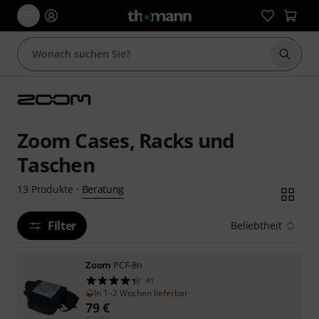
Suche 
Zoom Cases, Racks und
Taschen
Beratung
13
Produkte
·
Filter
Beliebtheit
Zoom
PCF-8n
41
In 1–2 Wochen lieferbar
79
€