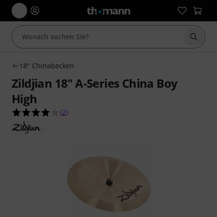
Suche 
18" Chinabecken
Zildjian 18" A-Series China Boy
High
4.0 von 5 Sternen aus 2 Kundenbewertungen
(
2
)