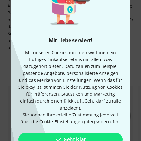
Aufnahmen nutzten, ist nahezu endlos und reicht bis in die
Bereiche von gitarrenlastigen Rock-Produktionen –
beispielsweise nutzte Dave Grohl Becken aus der A-Serie für
das Album Nevermind von Nirvana. Zu den Klassikern der
Serie zählen die 14“ New Beat Hi-Hat, das 21“ Sweet Ride
Mit Liebe serviert!
und allgemein die Medium Thin Crashes, die auf
unzähligen Rock-, Pop- und Jazz-Alben zu hören sind.
Mit unseren Cookies möchten wir Ihnen ein
fluffiges Einkaufserlebnis mit allem was
dazugehört bieten. Dazu zählen zum Beispiel
Zubehör & passende Artikel
passende Angebote, personalisierte Anzeigen
und das Merken von Einstellungen. Wenn das für
Sie okay ist, stimmen Sie der Nutzung von Cookies
für Präferenzen, Statistiken und Marketing
einfach durch einen Klick auf „Geht klar“ zu (
alle
anzeigen
).
Sie können Ihre erteilte Zustimmung jederzeit
über die Cookie-Einstellungen (
hier
) widerrufen.
Geht klar