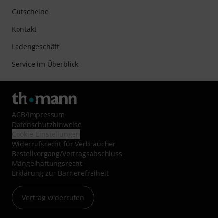
Gutscheine
Kontakt
Ladengeschäft
Service im Überblick
AGB
/
Impressum
Datenschutzhinweise
Cookie-Einstellungen
Widerrufsrecht für Verbraucher
Bestellvorgang/Vertragsabschluss
Mängelhaftungsrecht
Erklärung zur Barrierefreiheit
Vertrag widerrufen