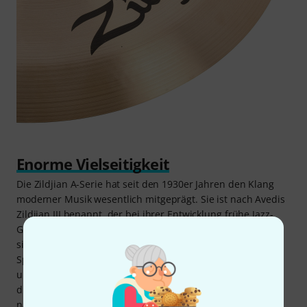
Enorme Vielseitigkeit
Die Zildjian A-Serie hat seit den 1930er Jahren den Klang
moderner Musik wesentlich mitgeprägt. Sie ist nach Avedis
Zildjian III benannt, der bei ihrer Entwicklung frühe Jazz-
Größen wie Gene Krupa miteinbezog – diese wünschten
sich dünnere Becken mit einer sensibleren Ansprache.
Später setzen Rock/Pop-Pioniere wie Ringo Starr (Beatles)
und Charlie Watts (Rolling Stones) auf den
durchsetzungsfähigen Klang der Serie. Die weitere Liste
namhafter Drummer, die Zildjian A-Becken auf legendären