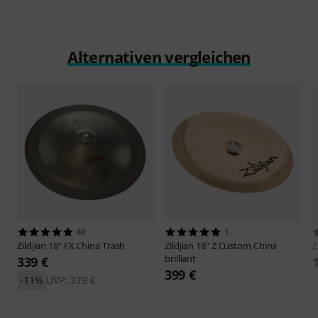
Alternativen vergleichen
68
1
Zildjian
18" FX China Trash
Zildjian
18" Z Custom China
Z
brilliant
339 €
399 €
-11%
UVP: 379 €