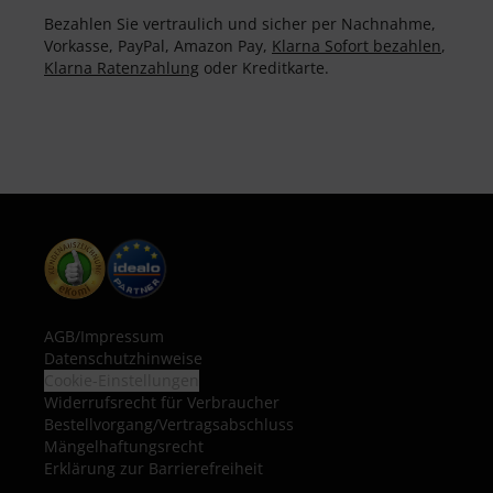
Bezahlen Sie vertraulich und sicher per Nachnahme,
Vorkasse, PayPal, Amazon Pay,
Klarna Sofort bezahlen
,
Klarna Ratenzahlung
oder Kreditkarte.
AGB
/
Impressum
Datenschutzhinweise
Cookie-Einstellungen
Widerrufsrecht für Verbraucher
Bestellvorgang/Vertragsabschluss
Mängelhaftungsrecht
Erklärung zur Barrierefreiheit