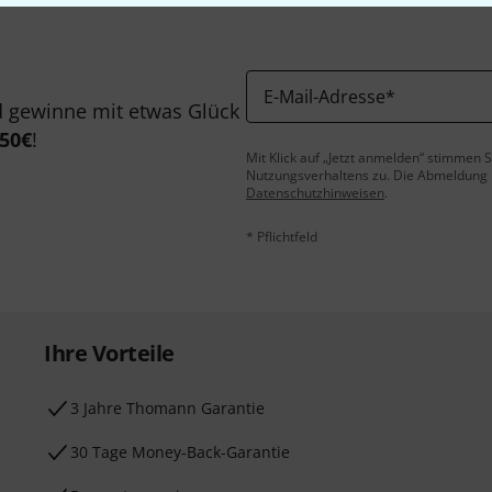
E-Mail-Adresse
*
 gewinne mit etwas Glück
50€
!
Mit Klick auf „Jetzt anmelden“ stimmen
Nutzungsverhaltens zu. Die Abmeldung is
Datenschutzhinweisen
.
* Pflichtfeld
Ihre Vorteile
3 Jahre Thomann Garantie
30 Tage Money-Back-Garantie