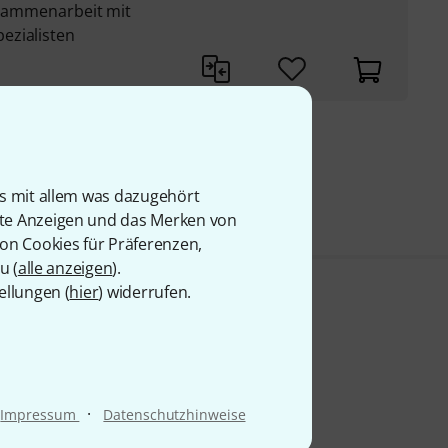
Zusammenarbeit mit
ezialisten
9 €
is mit allem was dazugehört
rte Anzeigen und das Merken von
von Cookies für Präferenzen,
u (
alle anzeigen
).
ellungen (
hier
) widerrufen.
·
Impressum
Datenschutzhinweise