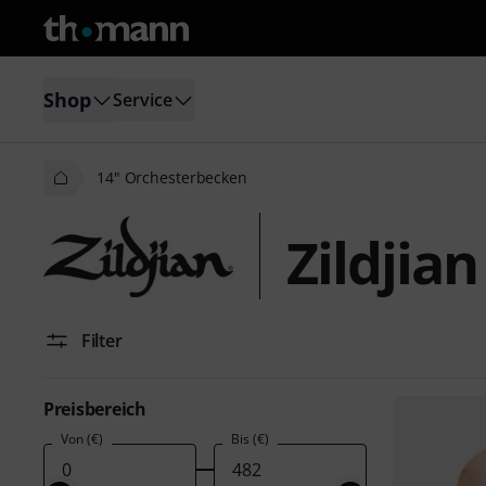
Shop
Service
14" Orchesterbecken
Zildjia
Filter
Preisbereich
Von (€)
Bis (€)