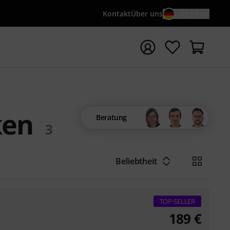
Kontakt
Über uns
DE / €
e mit Suchwort {searchTerm} starten
ken
Beratung
3
Beliebtheit
TOP-SELLER
189
€