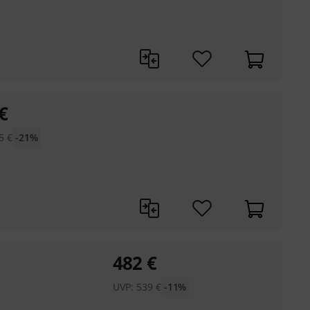
€
5
€
-21%
482
€
UVP:
539
€
-11%