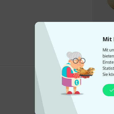
Mit 
Mit un
biete
Einste
Statis
Sie kö