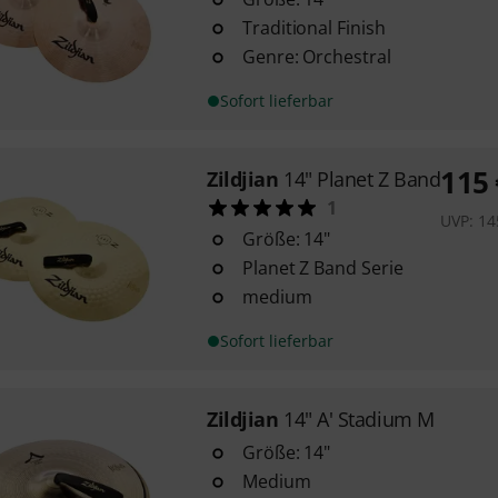
Traditional Finish
Genre: Orchestral
Sofort lieferbar
115
Zildjian
14" Planet Z Band
1
UVP:
14
Größe: 14"
Planet Z Band Serie
medium
Sofort lieferbar
Zildjian
14" A' Stadium M
Größe: 14"
Medium