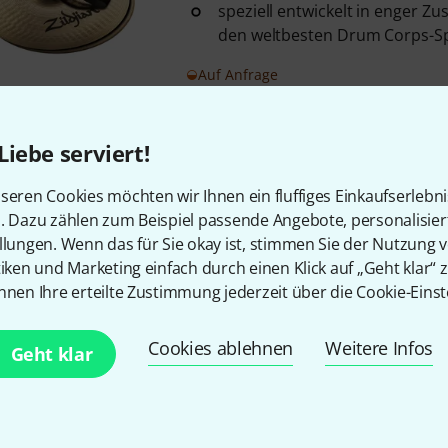
speziell entwickelt in enger 
den weltbesten Drum Corps-Sp
Auf Anfrage
Liebe serviert!
Kostenloser Versand ab 2
Alle Preise inkl. MwSt.
seren Cookies möchten wir Ihnen ein fluffiges Einkaufserlebn
n. Dazu zählen zum Beispiel passende Angebote, personalisie
llungen. Wenn das für Sie okay ist, stimmen Sie der Nutzung 
tiken und Marketing einfach durch einen Klick auf „Geht klar“ z
nnen Ihre erteilte Zustimmung jederzeit über die Cookie-Einst
Gefällt Ihnen, was Sie sehen?
Cookies ablehnen
Weitere Infos
Geht klar
Teilen
Hilfe & Feedback