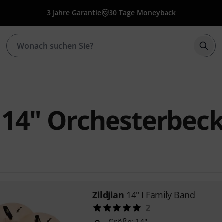
3 Jahre Garantie
30 Tage Moneyback
Such
n 14" Orchesterbec
Zildjian
14" I Family Band
2
Größe: 14"