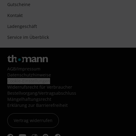
Gutscheine
Kontakt
Ladengeschäft
Service im Überblick
AGB
/
Impressum
Datenschutzhinweise
Cookie-Einstellungen
Widerrufsrecht für Verbraucher
Bestellvorgang/Vertragsabschluss
Mängelhaftungsrecht
Erklärung zur Barrierefreiheit
Vertrag widerrufen