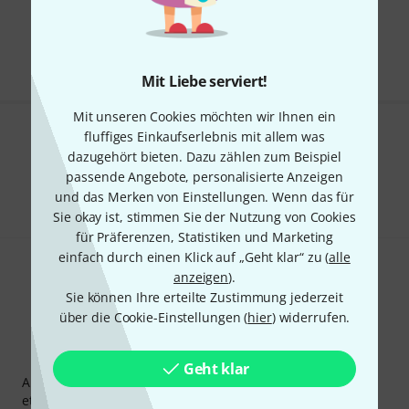
Kostenloser Versand ab 29 €
Alle Preise inkl. MwSt.
Mit Liebe serviert!
Mit unseren Cookies möchten wir Ihnen ein
fluffiges Einkaufserlebnis mit allem was
Gefällt Ihnen, was Sie sehen?
dazugehört bieten. Dazu zählen zum Beispiel
passende Angebote, personalisierte Anzeigen
Teilen
Hilfe & Feedback
und das Merken von Einstellungen. Wenn das für
Sie okay ist, stimmen Sie der Nutzung von Cookies
für Präferenzen, Statistiken und Marketing
einfach durch einen Klick auf „Geht klar“ zu (
alle
anzeigen
).
Sie können Ihre erteilte Zustimmung jederzeit
über die Cookie-Einstellungen (
hier
) widerrufen.
Thomann Newsletter
Geht klar
Abonniere den Thomann Newsletter und gewinne mit
etwas Glück einen von
50 Gutscheinen
über jeweils
50€
!