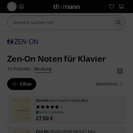
Suche 
Zen-On Noten für Klavier
Beratung
14
Produkte
·
Filter
Beliebtheit
Zen-On
Joe Hisaishi Ghibli Best
8
Sofort lieferbar
27,50
€
Zen-On
Studio Ghibli Recital 1 Easy