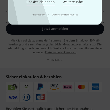
Cookies ablehnen
Weitere Infos
Inspirierende Beiträge
Deals
Thomann Insights
·
Impressum
Datenschutzhinweise
E-Mail-Adresse
*
Jetzt anmelden
Mit Klick auf „Jetzt anmelden“ stimmen Sie dem Erhalt von E-Mail-
Werbung und einer Messung des E-Mail-Nutzungsverhaltens zu. Die
Abmeldung ist jederzeit möglich. Weitere Informationen finden Sie in
unseren
Datenschutzhinweisen
.
* Pflichtfeld
Sicher einkaufen & bezahlen
Bezahlen Sie vertraulich und sicher per Nachnahme,