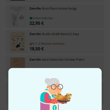
Zen-On
Emoi Piano Anime Songs
Sofort lieferbar
22,95
€
Zen-On
Studio Ghibli Recital 2 Easy
In 1–2 Wochen lieferbar
18,50
€
Zen-On
Saint-Saëns Der Schwan Piano
Sofort lieferbar
7,95
€
Zen-On
Hisaishi A Wish To The Moon
1
Sofort lieferbar
27,50
€