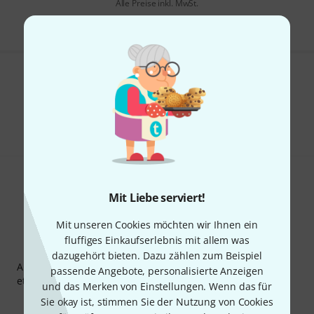
Alle Preise inkl. MwSt.
Gefällt Ihnen, was Sie sehen?
Teilen
Hilfe & Feedback
Mit Liebe serviert!
Mit unseren Cookies möchten wir Ihnen ein
fluffiges Einkaufserlebnis mit allem was
Thomann Newsletter
dazugehört bieten. Dazu zählen zum Beispiel
Abonniere den Thomann Newsletter und gewinne mit
passende Angebote, personalisierte Anzeigen
etwas Glück einen von
50 Gutscheinen
über jeweils
50€
!
und das Merken von Einstellungen. Wenn das für
Inspirierende Beiträge
Deals
Thomann Insights
Sie okay ist, stimmen Sie der Nutzung von Cookies