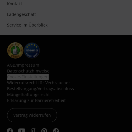
Kontakt
Ladengeschäft
Service im Überblick
AGB
/
Impressum
Datenschutzhinweise
Cookie-Einstellungen
Widerrufsrecht für Verbraucher
Bestellvorgang/Vertragsabschluss
Mängelhaftungsrecht
Erklärung zur Barrierefreiheit
Vertrag widerrufen