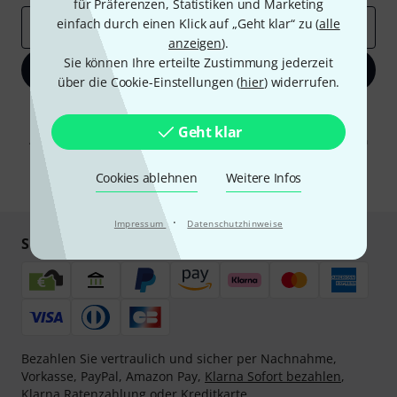
für Präferenzen, Statistiken und Marketing
einfach durch einen Klick auf „Geht klar“ zu (
alle
E-Mail-Adresse
*
anzeigen
).
Sie können Ihre erteilte Zustimmung jederzeit
Jetzt anmelden
über die Cookie-Einstellungen (
hier
) widerrufen.
Mit Klick auf „Jetzt anmelden“ stimmen Sie dem Erhalt von E-Mail-
Werbung und einer Messung des E-Mail-Nutzungsverhaltens zu. Die
Geht klar
Abmeldung ist jederzeit möglich. Weitere Informationen finden Sie in
unseren
Datenschutzhinweisen
.
Cookies ablehnen
Weitere Infos
* Pflichtfeld
·
Impressum
Datenschutzhinweise
Sicher einkaufen & bezahlen
Bezahlen Sie vertraulich und sicher per Nachnahme,
Vorkasse, PayPal, Amazon Pay,
Klarna Sofort bezahlen
,
Klarna Ratenzahlung
oder Kreditkarte.