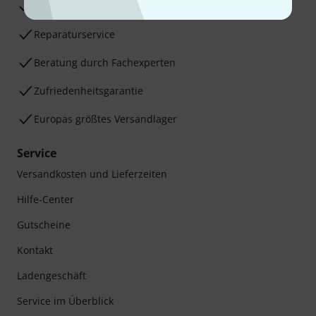
30 Tage Money-Back-Garantie
Reparaturservice
Beratung durch Fachexperten
Zufriedenheitsgarantie
Europas größtes Versandlager
Service
Versandkosten und Lieferzeiten
Hilfe-Center
Gutscheine
Kontakt
Ladengeschäft
Service im Überblick