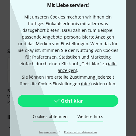
Mit Liebe serviert!
Mit Klick auf „Jetzt anmelden“ stimmen Sie dem Erhalt von E-Mail-
Werbung und einer Messung des E-Mail-Nutzungsverhaltens zu. Die
Abmeldung ist jederzeit möglich. Weitere Informationen finden Sie in
Mit unseren Cookies möchten wir Ihnen ein
unseren
Datenschutzhinweisen
.
fluffiges Einkaufserlebnis mit allem was
dazugehört bieten. Dazu zählen zum Beispiel
* Pflichtfeld
passende Angebote, personalisierte Anzeigen
und das Merken von Einstellungen. Wenn das für
Sie okay ist, stimmen Sie der Nutzung von Cookies
Sicher einkaufen & bezahlen
für Präferenzen, Statistiken und Marketing
einfach durch einen Klick auf „Geht klar“ zu (
alle
anzeigen
).
Sie können Ihre erteilte Zustimmung jederzeit
über die Cookie-Einstellungen (
hier
) widerrufen.
Bezahlen Sie vertraulich und sicher per Nachnahme,
Vorkasse, PayPal, Amazon Pay,
Klarna Sofort bezahlen
,
Geht klar
Klarna Ratenzahlung
oder Kreditkarte.
Ihre Vorteile
Cookies ablehnen
Weitere Infos
3 Jahre Thomann Garantie
·
Impressum
Datenschutzhinweise