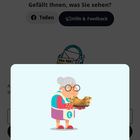
Gefällt Ihnen, was Sie sehen?
Teilen
Hilfe & Feedback
Thomann Newsletter
Abonniere den Thomann Newsletter und gewinne mit
etwas Glück einen von
50 Gutscheinen
über jeweils
50€
!
Inspirierende Beiträge
Deals
Thomann Insights
E-Mail-Adresse
*
Jetzt anmelden