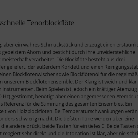
schnelle Tenorblockflöte
lig, aber ein wahres Schmuckstück und erzeugt einen erstaunli
aus gebeiztem Ahorn und besticht durch ihre unwiderstehliche
t meisterhaft verarbeitet. Die Blockflöte besteht aus drei
er geliefert, der außerdem Korkfett und einen Reinigungssta
einen Blockflötenwischer sowie Blockflötenöl für die regelmäß
 in unserem Blockflötenensemble. Der Klang ist weich und klar
Instrumenten. Beim Spielen ist jedoch ein kräftiger Atemzug
(440 Hz) gestimmt, benötigt aber einen angemessenen Atemdruc
als Referenz für die Stimmung des gesamten Ensembles. Ein
hkeit von Holzblockflöten. Bei Temperaturschwankungen verän
sonders schwierig macht. Die tiefsten Töne werden über eine
s, die andere drückt beide Tasten für ein tiefes C. Beide Tasten 
eagiert sehr direkt und die Intonation ist klar, aber nie schril