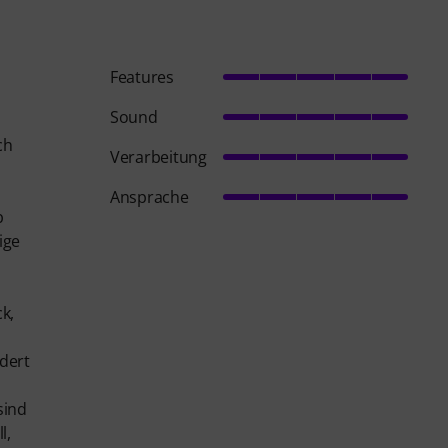
Features
Sound
ch
Verarbeitung
Ansprache
b
ige
k,
dert
sind
l,