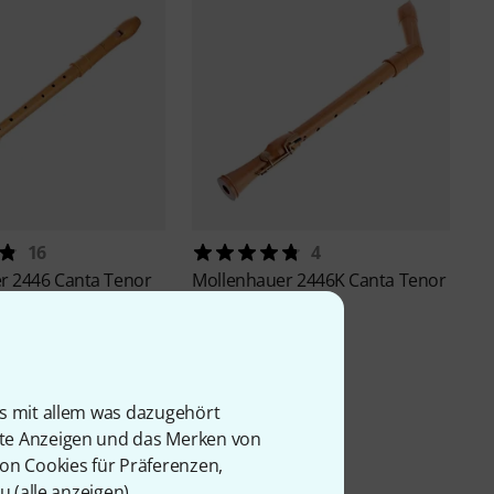
16
4
er
2446 Canta Tenor
Mollenhauer
2446K Canta Tenor
Recorder
689 €
94 €
-14%
UVP: 801 €
is mit allem was dazugehört
rte Anzeigen und das Merken von
von Cookies für Präferenzen,
u (
alle anzeigen
).