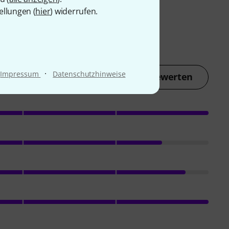
ellungen (
hier
) widerrufen.
·
Impressum
Datenschutzhinweise
Jetzt bewerten