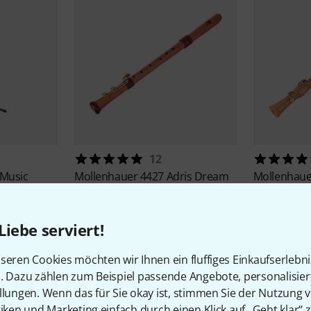
12
 Music
Mollenhauer
4427 Adris Dream
Mollenhau
Tenor
Recorder
919 €
585 €
Liebe serviert!
-12%
UVP: 1.044 €
-16%
UVP: 6
seren Cookies möchten wir Ihnen ein fluffiges Einkaufserlebn
n. Dazu zählen zum Beispiel passende Angebote, personalisie
llungen. Wenn das für Sie okay ist, stimmen Sie der Nutzung 
tiken und Marketing einfach durch einen Klick auf „Geht klar“ z