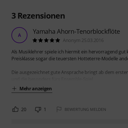
3
Rezensionen
Yamaha Ahorn-Tenorblockflöte
A
Anonym 25.03.2016
Als Musiklehrer spiele ich hiermit ein hervorragend gut
Preisklasse sogar die teuersten Hotteterre-Modelle and
Die ausgezeichnet gute Ansprache bringt ab dem ersten
und die besonders fürs Ensemble-Spiel
Mehr anzeigen
20
1
BEWERTUNG MELDEN