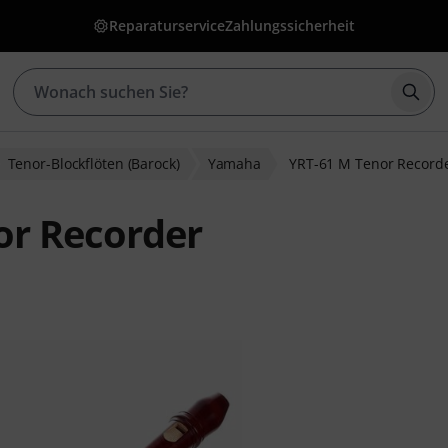
Reparaturservice
Zahlungssicherheit
Such
Tenor-Blockflöten (Barock)
Yamaha
YRT-61 M Tenor Record
r Recorder
wertungen