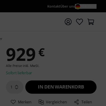
Kontakt
Über uns
DE / €
e mit Suchwort {searchTerm} starten
er
929
€
Alle Preise inkl. MwSt.
Sofort lieferbar
IN DEN WARENKORB
1
Merken
Vergleichen
Teilen