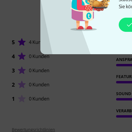
Sie kö
5
4 Kunden
4
0 Kunden
ANSPR
3
0 Kunden
FEATUR
2
0 Kunden
SOUND
1
0 Kunden
VERARB
Bewertungsrichtlinien