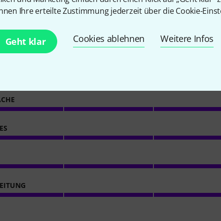
nnen Ihre erteilte Zustimmung jederzeit über die Cookie-Einst
4
Kundenbewertungen
Cookies ablehnen
Weitere Infos
Geht klar
5
/ 5
ACHE
ES
EITUNG