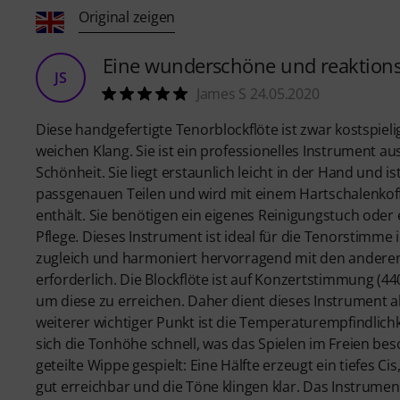
Original zeigen
Eine wunderschöne und reaktions
JS
James S 24.05.2020
Diese handgefertigte Tenorblockflöte ist zwar kostspie
weichen Klang. Sie ist ein professionelles Instrument 
Schönheit. Sie liegt erstaunlich leicht in der Hand und is
passgenauen Teilen und wird mit einem Hartschalenkoff
enthält. Sie benötigen ein eigenes Reinigungstuch oder 
Pflege. Dieses Instrument ist ideal für die Tenorstimme
zugleich und harmoniert hervorragend mit den anderen 
erforderlich. Die Blockflöte ist auf Konzertstimmung 
um diese zu erreichen. Daher dient dieses Instrument 
weiterer wichtiger Punkt ist die Temperaturempfindlic
sich die Tonhöhe schnell, was das Spielen im Freien be
geteilte Wippe gespielt: Eine Hälfte erzeugt ein tiefes Ci
gut erreichbar und die Töne klingen klar. Das Instrument r