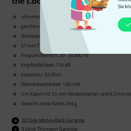
the t.bone HD 200 Kopfhörer
Sie kö
ohrumschließend
geschlossen
drehbare Ohrmuscheln
57 mm Treiber
Frequenzbereich: 20 - 20.000 Hz
Empfindlichkeit: 110 dB
Impedanz: 32 Ohm
Nennbelastbarkeit: 100 mW
3 m Kabel mit 3,5 mm Klinkenstecker und 6,3 mm A
Gewicht ohne Kabel: 244 g
30 Tage Money-Back-Garantie
30
3 Jahre Thomann Garantie
3