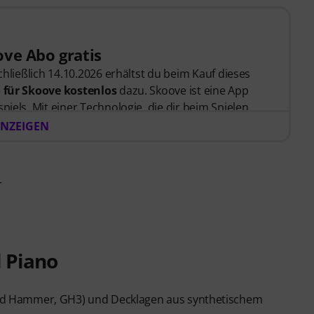
ve Abo gratis
schließlich 14.10.2026 erhältst du beim Kauf dieses
 für Skoove kostenlos
dazu. Skoove ist eine App
piels. Mit einer Technologie, die dir beim Spielen
e von erfahrenen Klavierlehrer*innen erstellt
NZEIGEN
 Bestellung bekommst du den Freischaltcode
zugesendet. Das Skoove-Abo endet nach Ablauf
r
karte erforderlich.
l Piano
d Hammer, GH3) und Decklagen aus synthetischem