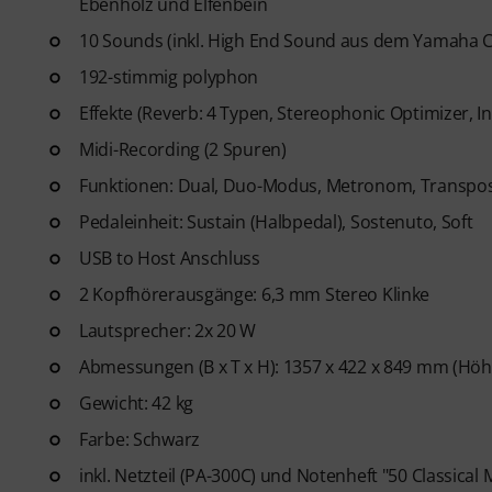
Ebenholz und Elfenbein
10 Sounds (inkl. High End Sound aus dem Yamaha C
192-stimmig polyphon
Effekte (Reverb: 4 Typen, Stereophonic Optimizer, In
Midi-Recording (2 Spuren)
Funktionen: Dual, Duo-Modus, Metronom, Transpose (
Pedaleinheit: Sustain (Halbpedal), Sostenuto, Soft
USB to Host Anschluss
2 Kopfhörerausgänge: 6,3 mm Stereo Klinke
Lautsprecher: 2x 20 W
Abmessungen (B x T x H): 1357 x 422 x 849 mm (Höh
Gewicht: 42 kg
Farbe: Schwarz
inkl. Netzteil (PA-300C) und Notenheft "50 Classical