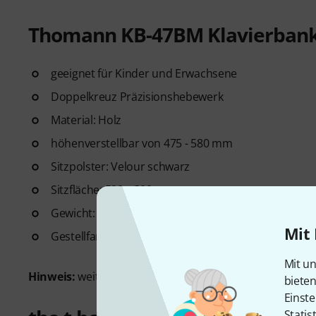
Thomann KB-47BM Klavierban
geeignet für Kinder und Erwachsene
Doppelkreuz Präzisionshebewerk
Material: Holz
höhenverstellbar von 475 - 580 mm
Sitzpolster: Velour schwarz
Sitzfläche: 520 x 300 mm
Gewicht: 8,75 kg
Mit 
Gestellfarbe: Schwarz matt
Mit un
Hinweis:
weitere Sitzpolster separat erhältlich.
biete
Einste
Statis