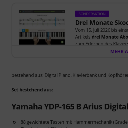
SONDERAKTION
Drei Monate Skoo
Vom 15. Juli 2026 bis ein
Artikels
drei Monate Abo
zum Erlernen des Klaviers
zuhört, und Lektionen, di
MEHR A
wurden.
Nach dem Versand deiner
automatisch per E-Mail 
bestehend aus: Digital Piano, Klavierbank und Kopfhöre
automatisch. Keine Kredit
Set bestehend aus:
Yamaha YDP-165 B Arius Digita
88 gewichtete Tasten mit Hammermechanik (Grade