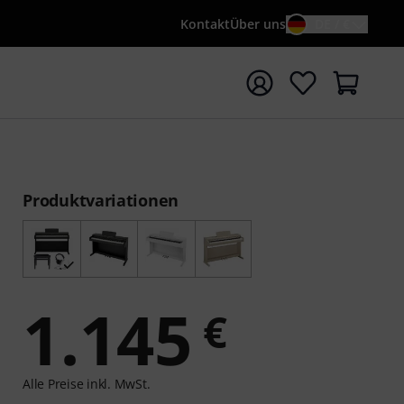
Kontakt
Über uns
DE / €
e mit Suchwort {searchTerm} starten
Produktvariationen
1.145
€
Alle Preise inkl. MwSt.