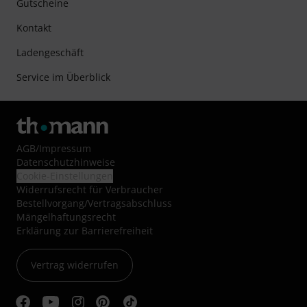
Gutscheine
Kontakt
Ladengeschäft
Service im Überblick
AGB
/
Impressum
Datenschutzhinweise
Cookie-Einstellungen
Widerrufsrecht für Verbraucher
Bestellvorgang/Vertragsabschluss
Mängelhaftungsrecht
Erklärung zur Barrierefreiheit
Vertrag widerrufen