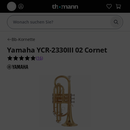
Suche 
Bb-Kornette
Yamaha YCR-2330III 02 Cornet
4.9 von 5 Sternen aus 16 Kundenbewertungen
(
16
)