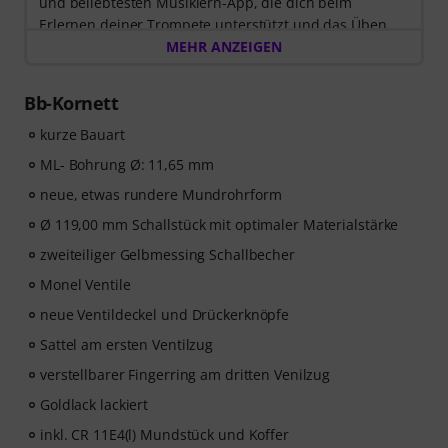
und beliebtesten Musiklern-App, die dich beim
Erlernen deiner Trompete unterstützt und das Üben
zum Vergnügen wird. Entdecke die Welt der Musik mit
MEHR ANZEIGEN
60 interaktiven Schritt-für-Schritt-Lektionen
, über
400
Songs mit hochwertiger Begleitmusik
, und mehr als
Bb-Kornett
270 zielgerichteten Übungen
.
Das interaktive Live-Feedback von tonestro hört dir
kurze Bauart
beim Spielen zu, analysiert jeden gespielten Ton und
ML- Bohrung Ø: 11,65 mm
gibt dir unmittelbar Rückmeldung zur Tonhöhe und
neue, etwas rundere Mundrohrform
Rhythmus. Ergreife jetzt die Chance, deiner
Trompetenfähigkeiten flexibel, effektiv und mit Freude
Ø 119,00 mm Schallstück mit optimaler Materialstärke
zu entwickeln – zu jeder Zeit, an jedem Ort. Keine
zweiteiliger Gelbmessing Schallbecher
automatische Verlängerung!
Monel Ventile
neue Ventildeckel und Drückerknöpfe
Sattel am ersten Ventilzug
verstellbarer Fingerring am dritten Venilzug
Goldlack lackiert
inkl. CR 11E4(l) Mundstück und Koffer