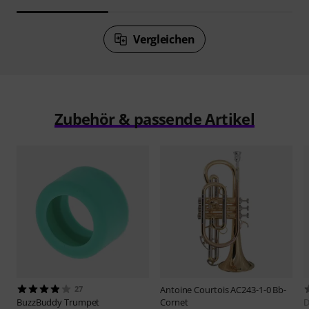
Vergleichen
Zubehör & passende Artikel
27
Antoine Courtois
AC243-1-0 Bb-
BuzzBuddy
Trumpet
Cornet
D