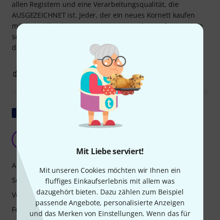
allen Registern und eine Verarbeitungsqualität, die
AUSGEZEICHNET ist. Jeder, der ein neues Kornett kaufen
möchte, sollte dieses Instrument ganz oben auf seine Liste
setzen. Und nicht zuletzt ist das Angebot von THOMANN
das BESTE, das es gibt!!
15
0
BEWERTUNG MELDEN
Original zeigen
Perfekt
ME
Maxime et Arthur 01.05.2019
Mit Liebe serviert!
Ansprache
Mit unseren Cookies möchten wir Ihnen ein
Sound
fluffiges Einkaufserlebnis mit allem was
dazugehört bieten. Dazu zählen zum Beispiel
Verarbeitung
passende Angebote, personalisierte Anzeigen
Features
und das Merken von Einstellungen. Wenn das für