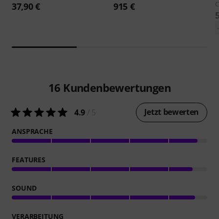
C
37,90 €
915 €
16
Kundenbewertungen
Jetzt bewerten
4.9
/ 5
ANSPRACHE
FEATURES
SOUND
VERARBEITUNG