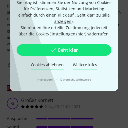
Sie okay ist, stimmen Sie der Nutzung von Cookies
Dieses Kornett wurde uns vom Trompetenlehrer meines 5-
für Präferenzen, Statistiken und Marketing
jährigen Sohnes empfohlen. Für kurze Übungseinheiten von
einfach durch einen Klick auf „Geht klar“ zu (
alle
nur wenigen Minuten täglich kann er es tragen, ohne zu
anzeigen
).
ermüden. Das war die Sorge des Lehrers. Wir hatten vorher
Sie können Ihre erteilte Zustimmung jederzeit
ein Kornett aus Plastik, und dieses hier ist etwas ganz
über die Cookie-Einstellungen (
hier
) widerrufen.
anderes! Was für eine Freude, das Haus mit diesem
wunderschönen Klang zu erfüllen! Einfach magisch. Die
Geht klar
Verpackung war einwandfrei. Vielen Dank!
5
0
Cookies ablehnen
Weitere Infos
BEWERTUNG MELDEN
·
Impressum
Datenschutzhinweise
Original zeigen
Großes Kornett
G
Gorgi23 21.07.2021
Ansprache
Sound