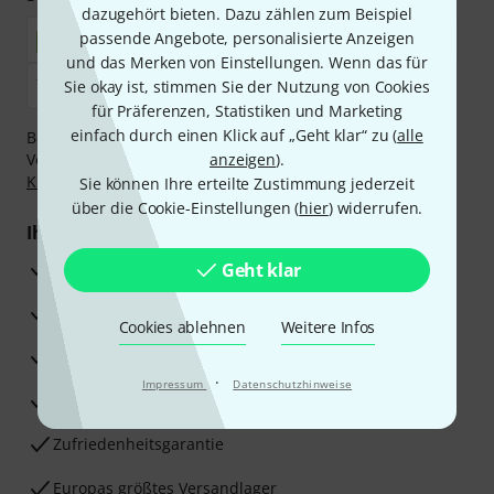
dazugehört bieten. Dazu zählen zum Beispiel
passende Angebote, personalisierte Anzeigen
und das Merken von Einstellungen. Wenn das für
Sie okay ist, stimmen Sie der Nutzung von Cookies
für Präferenzen, Statistiken und Marketing
einfach durch einen Klick auf „Geht klar“ zu (
alle
Bezahlen Sie vertraulich und sicher per Nachnahme,
Vorkasse, PayPal, Amazon Pay,
anzeigen
Klarna Sofort bezahlen
).
,
Klarna Ratenzahlung
oder Kreditkarte.
Sie können Ihre erteilte Zustimmung jederzeit
über die Cookie-Einstellungen (
hier
) widerrufen.
Ihre Vorteile
3 Jahre Thomann Garantie
Geht klar
30 Tage Money-Back-Garantie
Cookies ablehnen
Weitere Infos
Reparaturservice
·
Impressum
Datenschutzhinweise
Beratung durch Fachexperten
Zufriedenheitsgarantie
Europas größtes Versandlager