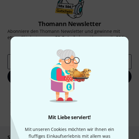
Thomann Newsletter
Abonniere den Thomann Newsletter und gewinne mit
etwas Glück einen von
50 Gutscheinen
über jeweils
50€
!
Inspirierende Beiträge
Deals
Thomann Insights
E-Mail-Adresse
*
Jetzt anmelden
Mit Klick auf „Jetzt anmelden“ stimmen Sie dem Erhalt von E-Mail-
Werbung und einer Messung des E-Mail-Nutzungsverhaltens zu. Die
Abmeldung ist jederzeit möglich. Weitere Informationen finden Sie in
unseren
Datenschutzhinweisen
.
* Pflichtfeld
Mit Liebe serviert!
Mit unseren Cookies möchten wir Ihnen ein
fluffiges Einkaufserlebnis mit allem was
Sicher einkaufen & bezahlen