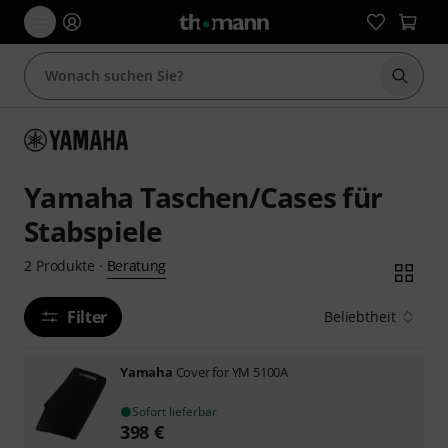
Suche 
Yamaha Taschen/Cases für
Stabspiele
Beratung
2
Produkte
·
Filter
Beliebtheit
Yamaha
Cover for YM 5100A
Sofort lieferbar
398
€