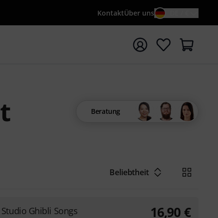
Kontakt
Über uns
DE / €
e mit Suchwort {searchTerm} starten
t
Beratung
Beliebtheit
16,90
€
Studio Ghibli Songs