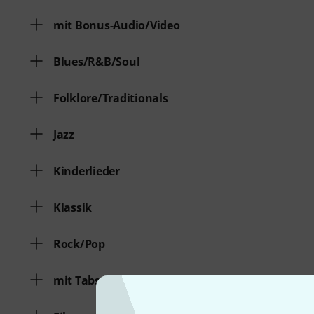
mit Bonus-Audio/Video
Blues/R&B/Soul
Folklore/Traditionals
Jazz
Kinderlieder
Klassik
Rock/Pop
mit Tabs