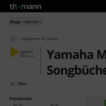
Shop
Service
Songbücher für Ukulele
Yamaha Mu
Songbüche
Filter
Preisbereich
Von (€)
Bis (€)