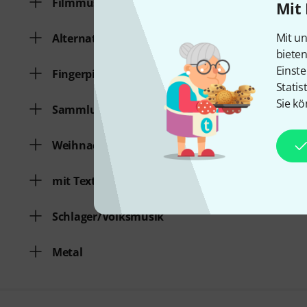
Filmmusik/Musical
Mit 
Mit un
Alternative
biete
Einste
Fingerpicking
Statis
Sie kö
Sammlung verschiedener Genres
Weihnachtslieder
mit Text
Schlager/Volksmusik
Metal