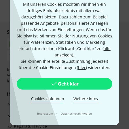
unseren
Datenschutzhinweisen
.
Mit unseren Cookies möchten wir Ihnen ein
fluffiges Einkaufserlebnis mit allem was
* Pflichtfeld
dazugehört bieten. Dazu zählen zum Beispiel
passende Angebote, personalisierte Anzeigen
und das Merken von Einstellungen. Wenn das für
Sicher einkaufen & bezahlen
Sie okay ist, stimmen Sie der Nutzung von Cookies
für Präferenzen, Statistiken und Marketing
einfach durch einen Klick auf „Geht klar“ zu (
alle
anzeigen
).
Sie können Ihre erteilte Zustimmung jederzeit
über die Cookie-Einstellungen (
hier
) widerrufen.
Bezahlen Sie vertraulich und sicher per Nachnahme,
Vorkasse, PayPal, Amazon Pay,
Klarna Sofort bezahlen
,
Klarna Ratenzahlung
oder Kreditkarte.
Geht klar
Ihre Vorteile
Cookies ablehnen
Weitere Infos
3 Jahre Thomann Garantie
·
Impressum
Datenschutzhinweise
30 Tage Money-Back-Garantie
Reparaturservice