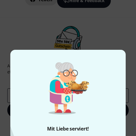
Hilfe & Feedback
Thomann Newsletter
Abonniere den Thomann Newsletter und gewinne mit
etwas Glück einen von
50 Gutscheinen
über jeweils
50€
!
Inspirierende Beiträge
Deals
Thomann Insights
E-Mail-Adresse
*
Jetzt anmelden
Mit Klick auf „Jetzt anmelden“ stimmen Sie dem Erhalt von E-Mail-
Mit Liebe serviert!
Werbung und einer Messung des E-Mail-Nutzungsverhaltens zu. Die
Abmeldung ist jederzeit möglich. Weitere Informationen finden Sie in