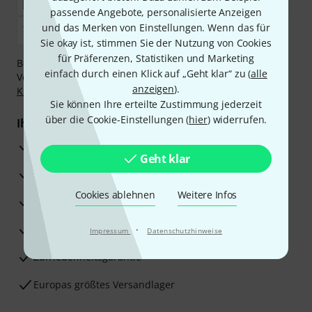
passende Angebote, personalisierte Anzeigen
und das Merken von Einstellungen. Wenn das für
Sie okay ist, stimmen Sie der Nutzung von Cookies
für Präferenzen, Statistiken und Marketing
Bezahlen Sie vertraulich und sicher per Nachnahme,
einfach durch einen Klick auf „Geht klar“ zu (
alle
Vorkasse, PayPal, Amazon Pay,
Klarna Sofort bezahlen
,
anzeigen
).
Klarna Ratenzahlung
oder Kreditkarte.
Sie können Ihre erteilte Zustimmung jederzeit
über die Cookie-Einstellungen (
hier
) widerrufen.
Ihre Vorteile
3 Jahre Thomann Garantie
Geht klar
30 Tage Money-Back-Garantie
Cookies ablehnen
Weitere Infos
Reparaturservice
Beratung durch Fachexperten
·
Impressum
Datenschutzhinweise
Zufriedenheitsgarantie
Europas größtes Versandlager