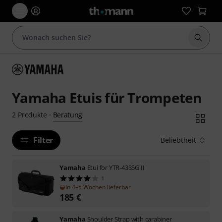
Suche 
Yamaha Etuis für Trompeten
Beratung
2
Produkte
·
Filter
Beliebtheit
Yamaha
Etui for YTR-4335G II
1
In 4–5 Wochen lieferbar
185
€
Yamaha
Shoulder Strap with carabiner