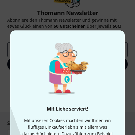
Thomann Newsletter
Abonniere den Thomann Newsletter und gewinne mit
etwas Glück einen von
50 Gutscheinen
über jeweils
50€
!
Inspirierende Beiträge
Deals
Thomann Insights
E-Mail-Adresse
*
Jetzt anmelden
Mit Klick auf „Jetzt anmelden“ stimmen Sie dem Erhalt von E-Mail-
Werbung und einer Messung des E-Mail-Nutzungsverhaltens zu. Die
Abmeldung ist jederzeit möglich. Weitere Informationen finden Sie in
unseren
Datenschutzhinweisen
.
* Pflichtfeld
Mit Liebe serviert!
Mit unseren Cookies möchten wir Ihnen ein
Sicher einkaufen & bezahlen
fluffiges Einkaufserlebnis mit allem was
dazugehört bieten. Dazu zählen zum Beispiel